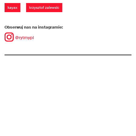
kayax
krzysztof zalewski
Obserwuj nas na instagramie:
@rytmypl