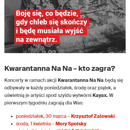
Kwarantanna Na Na – kto zagra?
Koncerty w ramach akcji
Kwarantanna Na Na
będą się
odbywały w każdy poniedziałek, środę oraz piątek, a
uświetnią je artyści spod szyldu wytwórni
Kayax.
W
pierwszym tygodniu zagrają dla Was:
poniedziałek, 30 marca
–
Krzysztof Zalewski
środa, 1 kwietnia
–
Mery Spolsky