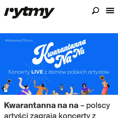
Kwarantanna na na
– polscy
artyści zagrają koncerty z