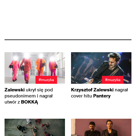
#muzyka
#muzyka
Zalewski
ukrył się pod
Krzysztof Zalewski
nagrał
pseudonimem i nagrał
cover hitu
Pantery
utwór z
BOKKĄ