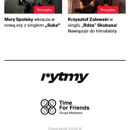
#muzyka
#muzyka
Mery Spolsky
wkracza w
Krzysztof Zalewski
w
nową erę z singlem
„Suka”
singlu „
Rdza
”
Skubasa
!
Nawiązuje do himalaisty
Copyrights 2026 ©