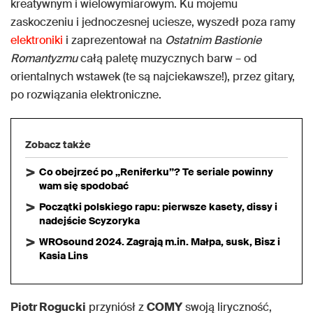
kreatywnym i wielowymiarowym. Ku mojemu
zaskoczeniu i jednoczesnej uciesze, wyszedł poza ramy
elektroniki
i zaprezentował na
Ostatnim Bastionie
Romantyzmu
całą paletę muzycznych barw – od
orientalnych wstawek (te są najciekawsze!), przez gitary,
po rozwiązania elektroniczne.
Zobacz także
Co obejrzeć po „Reniferku”? Te seriale powinny
wam się spodobać
Początki polskiego rapu: pierwsze kasety, dissy i
nadejście Scyzoryka
WROsound 2024. Zagrają m.in. Małpa, susk, Bisz i
Kasia Lins
Piotr Rogucki
przyniósł z
COMY
swoją liryczność,