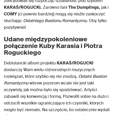
zdecydowali się rozpocząć działalność pod szyldem
KARAŚ/ROGUCKI.
Zarówno fani
The Dumplings,
jak i
COMY
(ci pewnie bardziej) mogą się nieźle zaskoczyć
słuchając
Ostatniego Bastionu Romantyzmu
. Oby tylko
pozytywnie!
Udane międzypokoleniowe
połączenie Kuby Karasia i Piotra
Roguckiego
Debiutancki album projektu
KARAŚ/ROGUCKI
dostarczy Wam wielu różnorodnych muzycznych
rozwiązań, które szybko się nie znudzą.
Ostatni Bastion
Romantyzmu
wbrew pozorom wcale nie jest taki
oczywisty, jak można było się spodziewać. Artyści
zabawili się konwencją i formą. Pozwolili sobie na dużo i
odrzucili wszelkie ograniczające ich czynniki, których
mogło być niemało. Na szczęście, bo ostatecznie wydali