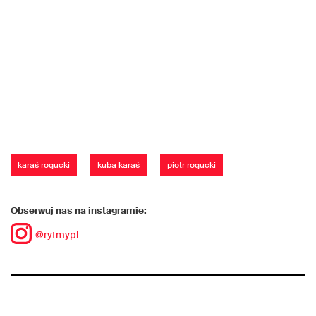
karaś rogucki
kuba karaś
piotr rogucki
Obserwuj nas na instagramie:
@rytmypl