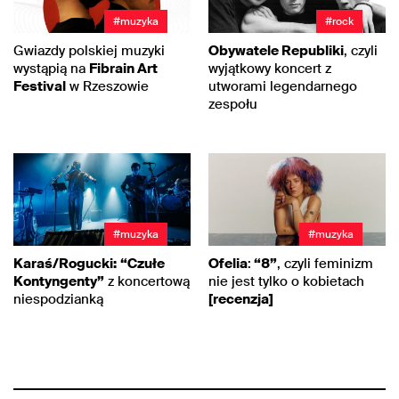
#muzyka
#rock
Gwiazdy polskiej muzyki
Obywatele Republiki
, czyli
wystąpią na
Fibrain Art
wyjątkowy koncert z
Festival
w Rzeszowie
utworami legendarnego
zespołu
#muzyka
#muzyka
Karaś/Rogucki:
“Czułe
Ofelia
:
“8”
, czyli feminizm
Kontyngenty”
z koncertową
nie jest tylko o kobietach
niespodzianką
[recenzja]