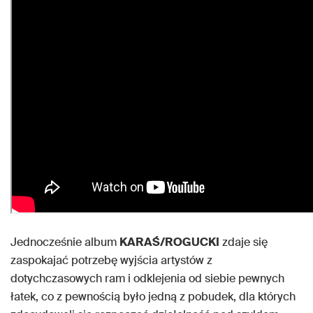
Jednocześnie album
KARAŚ/ROGUCKI
zdaje się
zaspokajać potrzebę wyjścia artystów z
dotychczasowych ram i odklejenia od siebie pewnych
łatek, co z pewnością było jedną z pobudek, dla których