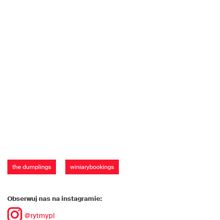
the dumplings
winiarybookings
Obserwuj nas na instagramie:
@rytmypl