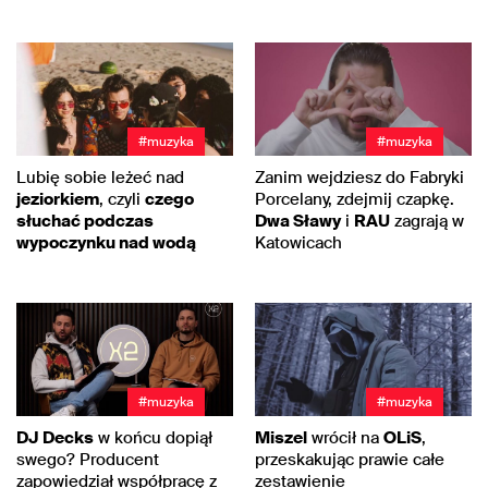
#muzyka
#muzyka
Lubię sobie leżeć nad
Zanim wejdziesz do Fabryki
jeziorkiem
, czyli
czego
Porcelany, zdejmij czapkę.
słuchać podczas
Dwa Sławy
i
RAU
zagrają w
wypoczynku nad wodą
Katowicach
#muzyka
#muzyka
DJ Decks
w końcu dopiął
Miszel
wrócił na
OLiS
,
swego? Producent
przeskakując prawie całe
zapowiedział współpracę z
zestawienie