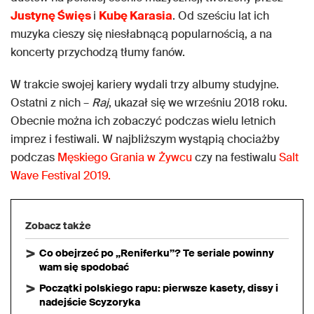
Justynę Święs
i
Kubę Karasia
. Od sześciu lat ich
muzyka cieszy się niesłabnącą popularnością, a na
koncerty przychodzą tłumy fanów.
W trakcie swojej kariery wydali trzy albumy studyjne.
Ostatni z nich –
Raj
, ukazał się we wrześniu 2018 roku.
Obecnie można ich zobaczyć podczas wielu letnich
imprez i festiwali. W najbliższym wystąpią chociażby
podczas
Męskiego Grania w Żywcu
czy na festiwalu
Salt
Wave Festival 2019.
Zobacz także
Co obejrzeć po „Reniferku”? Te seriale powinny
wam się spodobać
Początki polskiego rapu: pierwsze kasety, dissy i
nadejście Scyzoryka