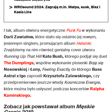
WROsound 2024. Zagrają m.in. Małpa, susk, Bisz i
Kasia Lins
I tak, album otwiera energetyczne
Punk Fu
w wykonaniu
Darii Zawiałow,
które stało się ostatnio jej nowym,
jesiennym singlem, promującym album
He
l
sinki
.
Znajdziemy na nim również genialny cover utworu
Running Up That Hill
Kate Bush,
którego podjął się duet
The Dumplings
,
wspólne wykonanie piosenki
Boję się
Nosowskiej
i
Łony,
Feeling Exactly,
do którego
Bass
Astral x Igo
zaprosili
Krzysztofa Zalewskiego,
czy
przedpremierowe jeszcze wtedy
Kosmiczne Energie,
które można było usłyszeć podczas koncertów
Ralpha
Kaminskiego
.
Zobacz jak powstawał album
Męskie