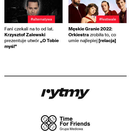
#alternatywa
#festiwale
Fani czekali na to od lat.
Męskie Granie 2022
:
Krzysztof Zalewski
Orkiestra
zrobiła to, co
prezentuje utwór
„O Tobie
umie najlepiej
[relacja]
myśl”