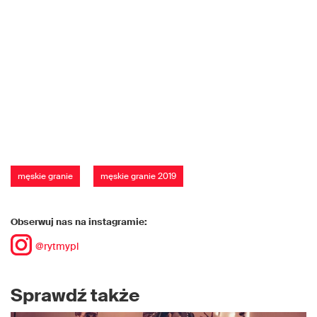
męskie granie
męskie granie 2019
Obserwuj nas na instagramie:
@rytmypl
Sprawdź także