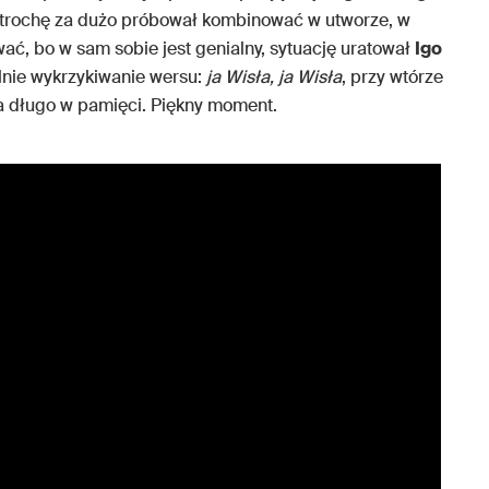
trochę za dużo próbował kombinować w utworze, w
ać, bo w sam sobie jest genialny, sytuację uratował
Igo
nie wykrzykiwanie wersu:
ja Wisła, ja Wisła
, przy wtórze
na długo w pamięci. Piękny moment.