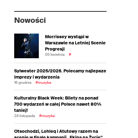
Nowości
Morrissey wystąpi w
Warszawie na Letniej Scenie
Progresji
05 kwietnia
#
Sylwester 2025/2026. Polecamy najlepsze
imprezy i wydarzenia
16 grudnia
#muzyka
Kulturalny Black Week: Bilety na ponad
700 wydarzeń w całej Polsce nawet 80%
taniej!
24 listopada
#muzyka
Otsochodzi, Lohleq i Atutowy razem na
scenie w finale kampanii „Ekipa na Życie”