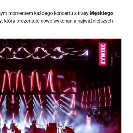
anym momentem każdego koncertu z trasy
Męskiego
y,
która prezentuje nowe wykonania najważniejszych