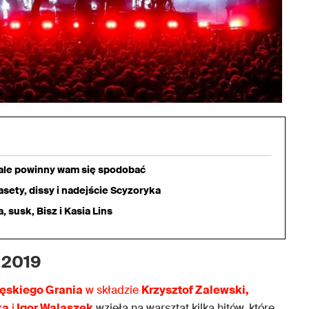
iale powinny wam się spodobać
sety, dissy i nadejście Scyzoryka
 susk, Bisz i Kasia Lins
 2019
Męskiego Grania
w składzie
Krzysztof Zalewski,
ka
i
Igor Walaszek
wzięła na warsztat kilka hitów, które