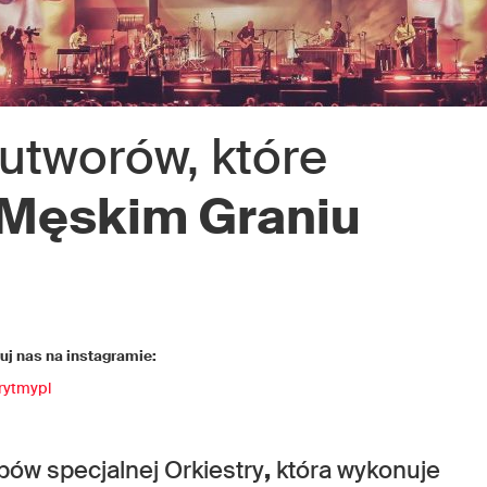
 utworów, które
Męskim Graniu
j nas na instagramie:
rytmypl
pów specjalnej Orkiestry
,
która wykonuje