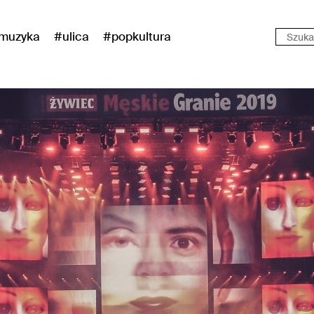
muzyka
#ulica
#popkultura