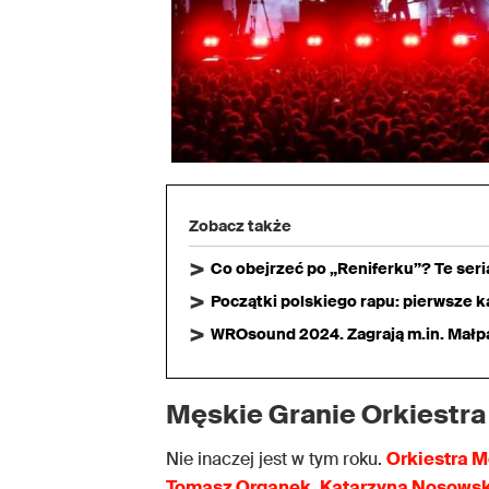
Zobacz także
Co obejrzeć po „Reniferku”? Te ser
Początki polskiego rapu: pierwsze ka
WROsound 2024. Zagrają m.in. Małpa,
Męskie Granie Orkiestra
Nie inaczej jest w tym roku.
Orkiestra 
Tomasz Organek, Katarzyna Nosows