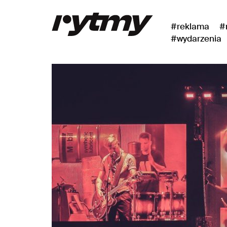
#reklama
#
#wydarzenia