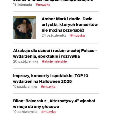
18 listopada
#muzyka
Amber Mark i dodie. Dwie
artystki, których koncertów
nie można przegapić!
24 października
#muzyka
Atrakcje dla dzieci i rodzin w całej Polsce –
wydarzenia, spektakle i rozrywka
20 października
#akcje miejskie
Imprezy, koncerty i spektakle. TOP 10
wydarzeń na Halloween 2025
15 października
#muzyka
Bilon: Balcerek z „Alternatywy 4” wjechał
w moje struny głosowe
10 października
#muzyka