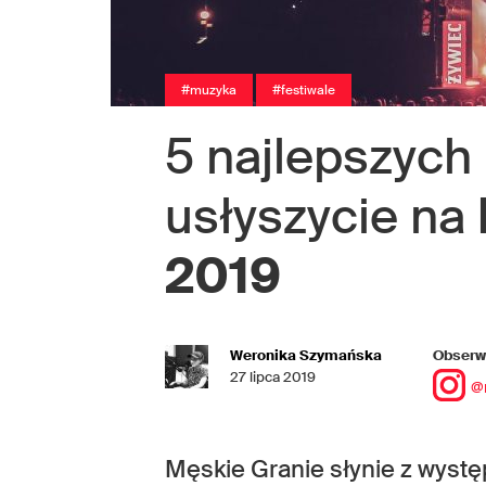
#muzyka
#festiwale
5 najlepszych
usłyszycie na
2019
Weronika Szymańska
Obserwu
27 lipca 2019
@
Męskie Granie słynie z wystę