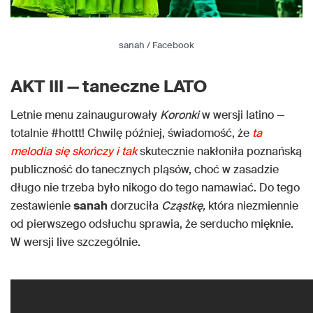
sanah / Facebook
AKT III — taneczne LATO
Letnie menu zainaugurowały
Koronki
w wersji latino —
totalnie #hottt! Chwilę później, świadomość, że
ta
melodia się skończy i tak
skutecznie nakłoniła poznańską
publiczność do tanecznych pląsów, choć w zasadzie
długo nie trzeba było nikogo do tego namawiać. Do tego
zestawienie
sanah
dorzuciła
Cząstkę,
która niezmiennie
od pierwszego odsłuchu sprawia, że serducho mięknie.
W wersji live szczególnie.