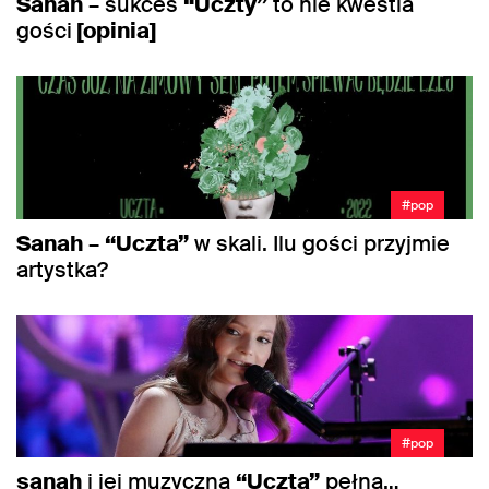
Sanah
– sukces
“Uczty”
to nie kwestia
gości
[opinia]
#pop
Sanah
–
“Uczta”
w skali. Ilu gości przyjmie
artystka?
#pop
sanah
i jej muzyczna
“Uczta”
pełna…