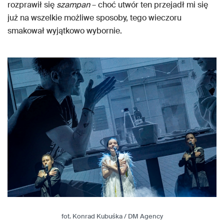
rozprawił się
szampan
– choć utwór ten przejadł mi się
już na wszelkie możliwe sposoby, tego wieczoru
smakował wyjątkowo wybornie.
fot. Konrad Kubuśka / DM Agency