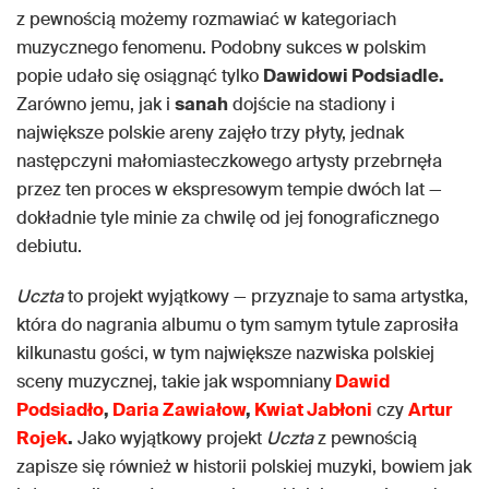
z pewnością możemy rozmawiać w kategoriach
muzycznego fenomenu. Podobny sukces w polskim
popie udało się osiągnąć tylko
Dawidowi Podsiadle.
Zarówno jemu, jak i
sanah
dojście na stadiony i
największe polskie areny zajęło trzy płyty, jednak
następczyni małomiasteczkowego artysty przebrnęła
przez ten proces w ekspresowym tempie dwóch lat —
dokładnie tyle minie za chwilę od jej fonograficznego
debiutu.
Uczta
to projekt wyjątkowy — przyznaje to sama artystka,
która do nagrania albumu o tym samym tytule zaprosiła
kilkunastu gości, w tym największe nazwiska polskiej
sceny muzycznej, takie jak wspomniany
Dawid
Podsiadło
,
Daria Zawiałow
,
Kwiat Jabłoni
czy
Artur
Rojek
.
Jako wyjątkowy projekt
Uczta
z pewnością
zapisze się również w historii polskiej muzyki, bowiem jak