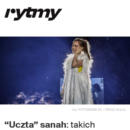
fot. FOTOBANK.PL / ERGO Arena
“Uczta” sanah
: takich