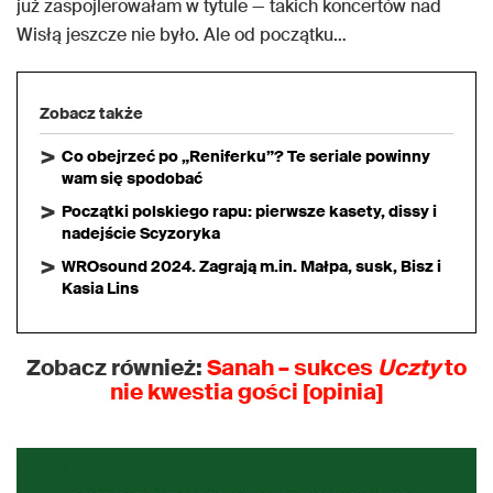
już zaspojlerowałam w tytule — takich koncertów nad
Wisłą jeszcze nie było. Ale od początku…
Zobacz także
Co obejrzeć po „Reniferku”? Te seriale powinny
wam się spodobać
Początki polskiego rapu: pierwsze kasety, dissy i
nadejście Scyzoryka
WROsound 2024. Zagrają m.in. Małpa, susk, Bisz i
Kasia Lins
Zobacz również:
Sanah – sukces
Uczty
to
nie kwestia gości [opinia]