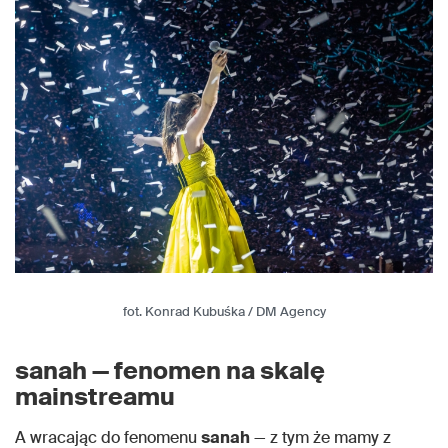
fot. Konrad Kubuśka / DM Agency
sanah — fenomen na skalę
mainstreamu
A wracając do fenomenu
sanah
— z tym że mamy z