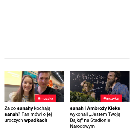
#muzyka
#muzyka
Za co
sanahy
kochają
sanah
i
Ambroży Kleks
sanah
? Fan mówi o jej
wykonali „Jestem Twoją
uroczych
wpadkach
Bajką” na Stadionie
Narodowym