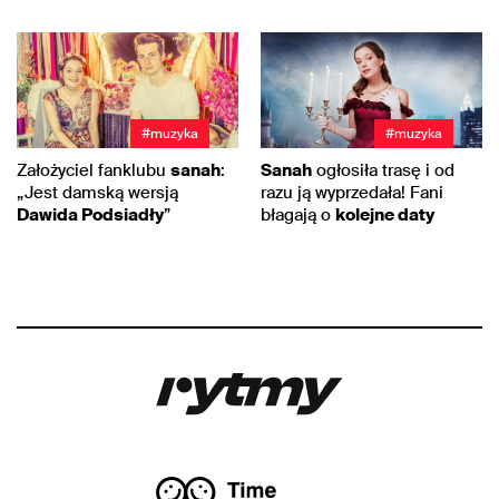
#muzyka
#muzyka
Założyciel fanklubu
sanah
:
Sanah
ogłosiła trasę i od
„Jest damską wersją
razu ją wyprzedała! Fani
Dawida Podsiadły
”
błagają o
kolejne daty