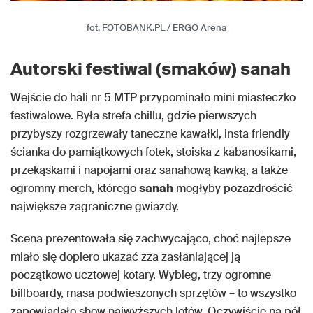
fot. FOTOBANK.PL / ERGO Arena
Autorski festiwal (smaków) sanah
Wejście do hali nr 5 MTP przypominało mini miasteczko
festiwalowe. Była strefa chillu, gdzie pierwszych
przybyszy rozgrzewały taneczne kawałki, insta friendly
ścianka do pamiątkowych fotek, stoiska z kabanosikami,
przekąskami i napojami oraz sanahową kawką, a także
ogromny merch, którego
sanah
mogłyby pozazdrościć
największe zagraniczne gwiazdy.
Scena prezentowała się zachwycająco, choć najlepsze
miało się dopiero ukazać zza zasłaniającej ją
początkowo ucztowej kotary. Wybieg, trzy ogromne
billboardy, masa podwieszonych sprzętów – to wszystko
zapowiadało show najwyższych lotów. Oczywiście na pół