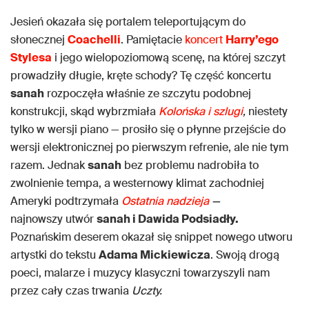
Jesień okazała się portalem teleportującym do
słonecznej
Coachelli
. Pamiętacie
koncert
Harry’ego
Stylesa
i jego wielopoziomową scenę, na której szczyt
prowadziły długie, kręte schody? Tę część koncertu
sanah
rozpoczęła właśnie ze szczytu podobnej
konstrukcji, skąd wybrzmiała
Kolońska i szlugi
,
niestety
tylko w wersji piano — prosiło się o płynne przejście do
wersji elektronicznej po pierwszym refrenie, ale nie tym
razem. Jednak
sanah
bez problemu nadrobiła to
zwolnienie tempa, a westernowy klimat zachodniej
Ameryki podtrzymała
Ostatnia nadzieja
—
najnowszy utwór
sanah i Dawida Podsiadły.
Poznańskim deserem okazał się snippet nowego utworu
artystki do tekstu
Adama Mickiewicza
. Swoją drogą
poeci, malarze i muzycy klasyczni towarzyszyli nam
przez cały czas trwania
Uczty.