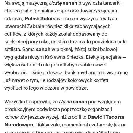
Na swoją muzyczną
Ucztę
sanah
przywiozła tancerki,
choreografię, genialny zespół oraz towarzyszącą im
orkiestrę
Polish Soloists —
co oni wyczyniali w tych
utworach! Zabrała również kilka zachwycających
outfitów, z których każdy został dopasowany do
konkretnej pory roku, na które to została podzielona cała
setlista. Sama
sanah
w pięknej, żółtej sukni balowej
wyglądała niczym Królewna Śnieżka. Efekty specjalne —
większości z nich nie potrafiłabym sobie nawet
wyobrazić — śnieg, deszcz, bańki mydlane, nie wspomnę
już nawet o tym, ile rodzajów kolorowych konfetti
wystrzeliło tego wieczoru w powietrze.
Wszystko to sprawiło, że
Uczta
sanah
pod względem
produkcyjnym podwiesza poprzeczkę organizacji
koncertów jeszcze wyżej, niż zrobili to
Dawid i Taco na
Narodowym
. I faktycznie, momentami czułam się jak na
koncercie wielkiej zagranicznej gwiazdy na Stadionie