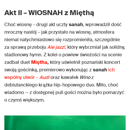
Akt II – WIOSNAH z Mięthą
Choć wiosnę – drugi akt uczty
sanah
, wprowadził dość
mroczny nastój – jak przystało na wiosnę, atmosfera
niemal natychmiastowo się rozpromieniła, szczególnie
za sprawą przeboju
Ale jazz!,
który wybrzmiał jak solidny,
stadionowy hymn. Z kolei o powiew świeżości na scenie
zadbał duet
Miętha
,
który uświetnił poznański koncert
swoją gościnką, premierowo wykonując z
sanah
ich
wspólny utwór –
Audi
oraz kawałek
Wino
z
debiutanckiego krążka hip-hopowego duo. Miło, choć
wiadomo — z dostępnej puli gości można było pomarzyć
o czymś większym.