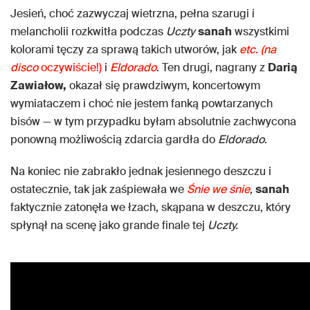
Jesień, choć zazwyczaj wietrzna, pełna szarugi i
melancholii rozkwitła podczas
Uczty
sanah
wszystkimi
kolorami tęczy za sprawą takich utworów, jak
etc. (na
disco
oczywiście!)
i
Eldorado
. Ten drugi, nagrany z
Darią
Zawiałow,
okazał się prawdziwym, koncertowym
wymiataczem i choć nie jestem fanką powtarzanych
bisów — w tym przypadku byłam absolutnie zachwycona
ponowną możliwością zdarcia gardła do
Eldorado
.
Na koniec nie zabrakło jednak jesiennego deszczu i
ostatecznie, tak jak zaśpiewała we
Śnie we śnie
,
sanah
faktycznie zatonęła we łzach, skąpana w deszczu, który
spłynął na scenę jako grande finale tej
Uczty.