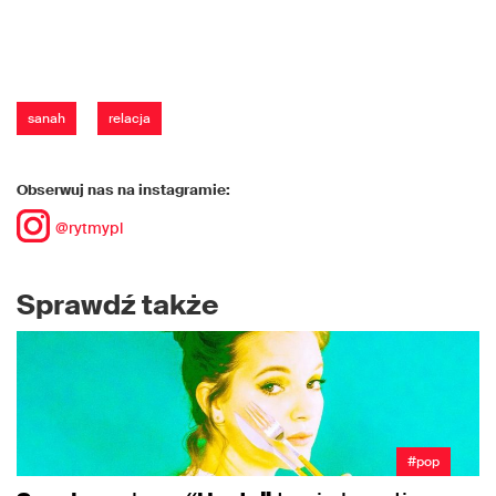
sanah
relacja
Obserwuj nas na instagramie:
@rytmypl
Sprawdź także
#pop