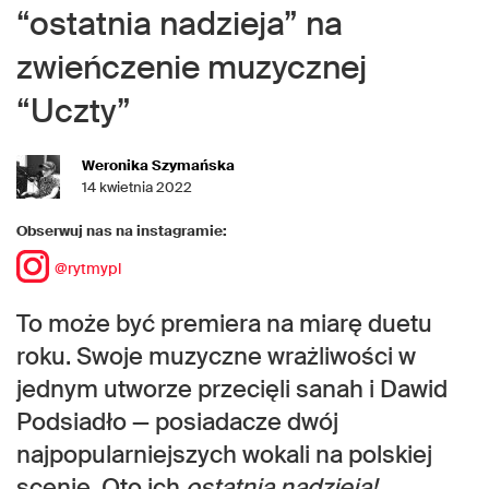
“ostatnia nadzieja” na
zwieńczenie muzycznej
“Uczty”
Weronika Szymańska
14 kwietnia 2022
Obserwuj nas na instagramie:
@rytmypl
To może być premiera na miarę duetu
roku. Swoje muzyczne wrażliwości w
jednym utworze przecięli sanah i Dawid
Podsiadło — posiadacze dwój
najpopularniejszych wokali na polskiej
scenie. Oto ich
ostatnia nadzieja!