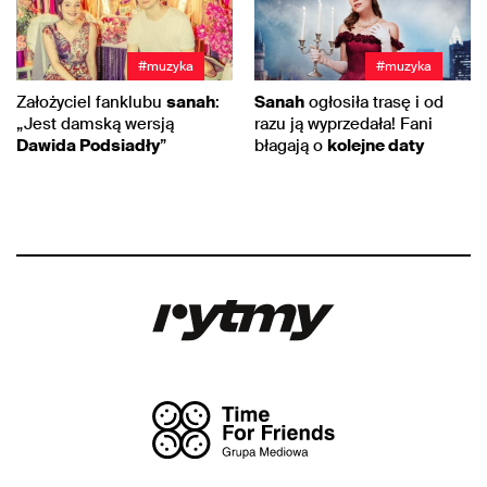
#muzyka
#muzyka
Założyciel fanklubu
sanah
:
Sanah
ogłosiła trasę i od
„Jest damską wersją
razu ją wyprzedała! Fani
Dawida Podsiadły
”
błagają o
kolejne daty