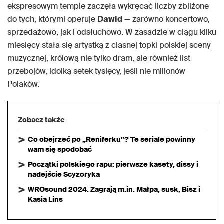
ekspresowym tempie zaczęła wykręcać liczby zbliżone
do tych, którymi operuje
Dawid
— zarówno koncertowo,
sprzedażowo, jak i odsłuchowo. W zasadzie w ciągu kilku
miesięcy stała się artystką z ciasnej topki polskiej sceny
muzycznej, królową nie tylko dram, ale również list
przebojów, idolką setek tysięcy, jeśli nie milionów
Polaków.
Zobacz także
Co obejrzeć po „Reniferku”? Te seriale powinny
wam się spodobać
Początki polskiego rapu: pierwsze kasety, dissy i
nadejście Scyzoryka
WROsound 2024. Zagrają m.in. Małpa, susk, Bisz i
Kasia Lins