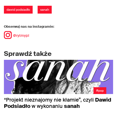
dawid podsiadło
sanah
Obserwuj nas na instagramie:
@rytmypl
Sprawdź także
#pop
“Projekt nieznajomy nie kłamie”, czyli
Dawid
Podsiadło
w wykonaniu
sanah