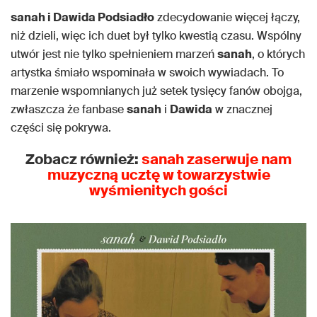
sanah i Dawida Podsiadło
zdecydowanie więcej łączy,
niż dzieli, więc ich duet był tylko kwestią czasu. Wspólny
utwór jest nie tylko spełnieniem marzeń
sanah
, o których
artystka śmiało wspominała w swoich wywiadach. To
marzenie wspomnianych już setek tysięcy fanów obojga,
zwłaszcza że fanbase
sanah
i
Dawida
w znacznej
części się pokrywa.
Zobacz również:
sanah zaserwuje nam
muzyczną ucztę w towarzystwie
wyśmienitych gości