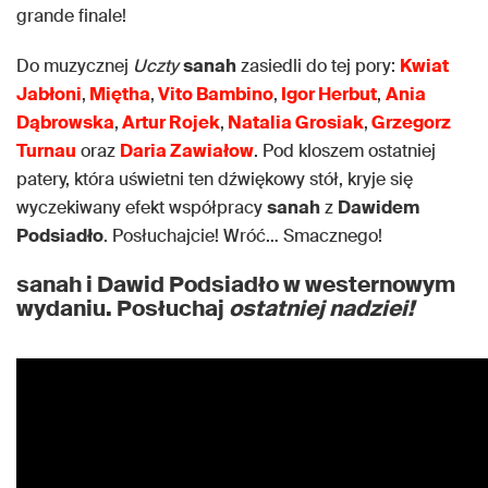
grande finale!
Do muzycznej
Uczty
sanah
zasiedli do tej pory:
Kwiat
Jabłoni
,
Miętha
,
Vito Bambino
,
Igor Herbut
,
Ania
Dąbrowska
,
Artur Rojek
,
Natalia Grosiak
,
Grzegorz
Turnau
oraz
Daria Zawiałow
. Pod kloszem ostatniej
patery, która uświetni ten dźwiękowy stół, kryje się
wyczekiwany efekt współpracy
sanah
z
Dawidem
Podsiadło
. Posłuchajcie! Wróć… Smacznego!
sanah i Dawid Podsiadło w westernowym
wydaniu. Posłuchaj
ostatniej nadzie
i!