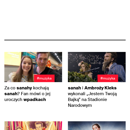
#muzyka
#muzyka
Za co
sanahy
kochają
sanah
i
Ambroży Kleks
sanah
? Fan mówi o jej
wykonali „Jestem Twoją
uroczych
wpadkach
Bajką” na Stadionie
Narodowym