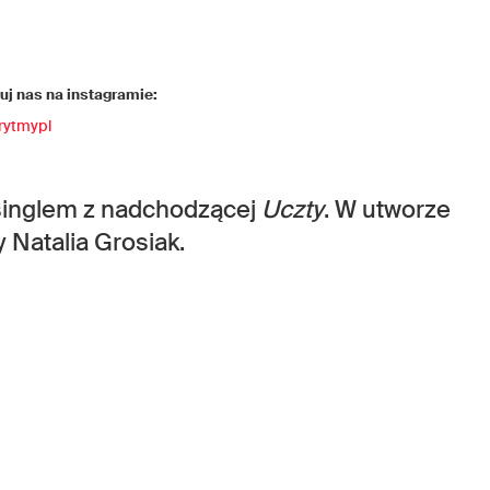
j nas na instagramie:
rytmypl
 singlem z nadchodzącej
Uczty
. W utworze
 Natalia Grosiak.