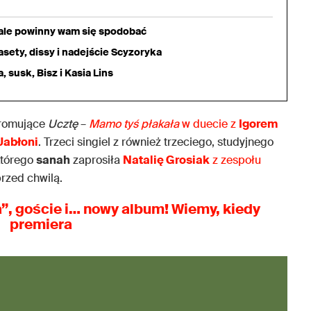
iale powinny wam się spodobać
sety, dissy i nadejście Scyzoryka
 susk, Bisz i Kasia Lins
 promujące
Ucztę
–
Mamo
tyś płakała
w duecie z
Igorem
Jabłoni
. Trzeci singiel z również trzeciego, studyjnego
którego
sanah
zaprosiła
Natalię Grosiak
z zespołu
rzed chwilą.
a”
, goście i…
nowy album
!
Wiemy, kiedy
premiera