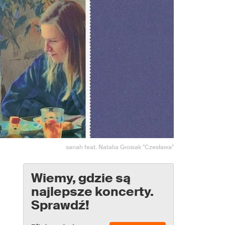
sanah feat. Natalia Grosiak "Czesława"
Wiemy, gdzie są
najlepsze koncerty.
Sprawdź!