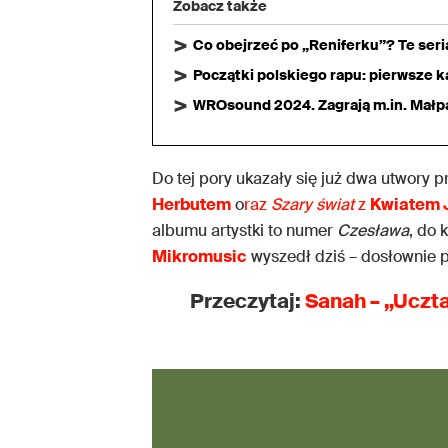
Zobacz także
Co obejrzeć po „Reniferku”? Te ser
Początki polskiego rapu: pierwsze ka
WROsound 2024. Zagrają m.in. Małpa,
Do tej pory ukazały się już dwa utwory
Herbutem
o
raz
Szary świat
z
Kwiatem 
albumu artystki to numer
Czesława
, do 
Mikromusic
wyszedł dziś – dosłownie p
Przeczytaj:
Sanah
–
„Uczt