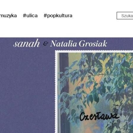
muzyka
#ulica
#popkultura