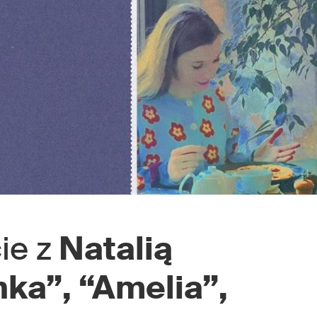
ie z
Natalią
nka”, “Amelia”,