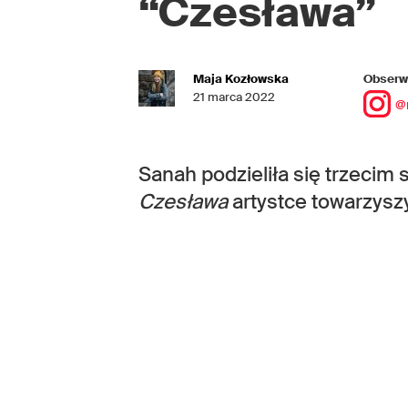
“Czesława”
Maja Kozłowska
Obserwu
21 marca 2022
@
Sanah podzieliła się trzecim
Czesława
artystce towarzyszy