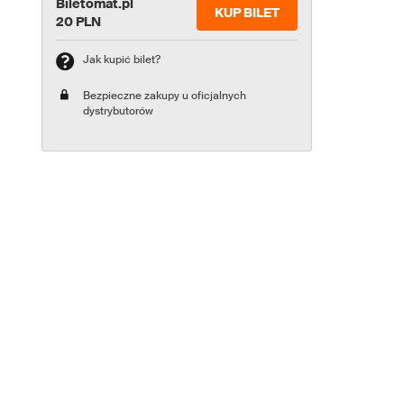
Biletomat.pl
KUP BILET
20 PLN
Jak kupić bilet?
Bezpieczne zakupy u oficjalnych
dystrybutorów