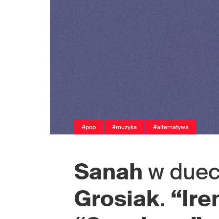
#pop
#muzyka
#alternatywa
Sanah
w duec
Grosiak
.
“Ire