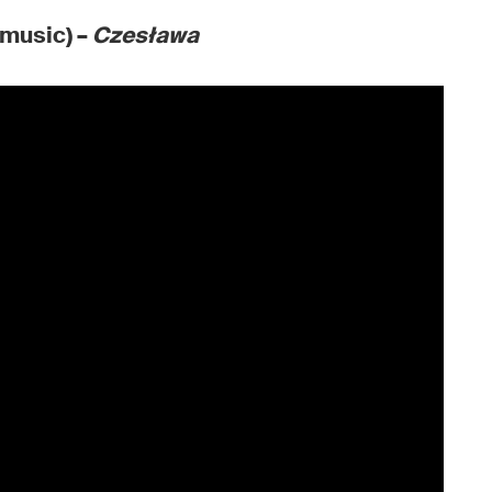
omusic) –
Czesława