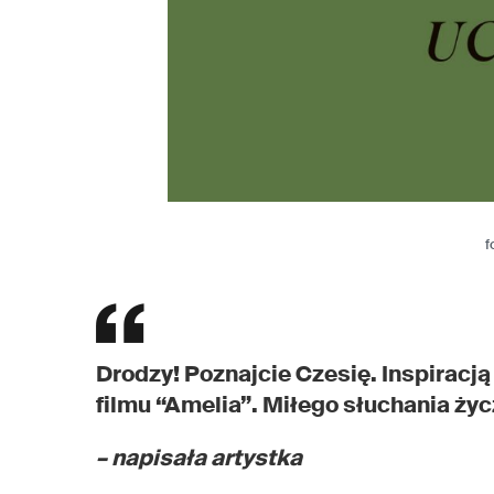
f
Drodzy! Poznajcie Czesię. Inspiracj
filmu “Amelia”. Miłego słuchania ż
– napisała artystka