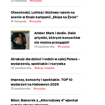
24 listopada
#muzyka
Otsochodzi, Lohleq i Atutowy razem na
scenie w finale kampanii „Ekipa na Życie”
18 listopada
#muzyka
Amber Mark i dodie. Dwie
artystki, których koncertów
nie można przegapić!
24 października
#muzyka
Atrakcje dla dzieci i rodzin w całej Polsce –
wydarzenia, spektakle i rozrywka
20 października
#akcje miejskie
Imprezy, koncerty i spektakle. TOP 10
wydarzeń na Halloween 2025
15 października
#muzyka
Bilon: Balcerek z „Alternatywy 4” wjechał
w moje struny głosowe