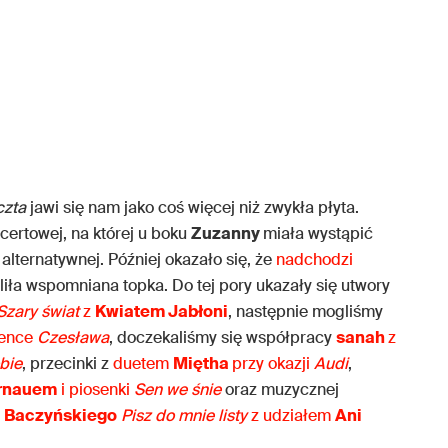
czta
jawi się nam jako coś więcej niż zwykła płyta.
certowej, na której u boku
Zuzanny
miała wystąpić
 alternatywnej. Później okazało się, że
nadchodzi
iliła wspomniana topka. Do tej pory ukazały się utwory
Szary świat
z
Kwiatem Jabłoni
, następnie mogliśmy
sence
Czesława
, doczekaliśmy się współpracy
sanah
z
bie
, przecinki z
duetem
Miętha
przy okazji
Audi
,
rnauem
i piosenki
Sen we śnie
oraz muzycznej
a Baczyńskiego
Pisz do mnie listy
z udziałem
Ani