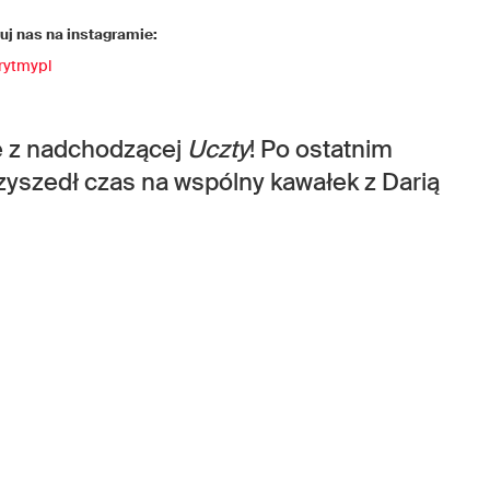
j nas na instagramie:
rytmypl
ie z nadchodzącej
Uczty
! Po ostatnim
zyszedł czas na wspólny kawałek z Darią