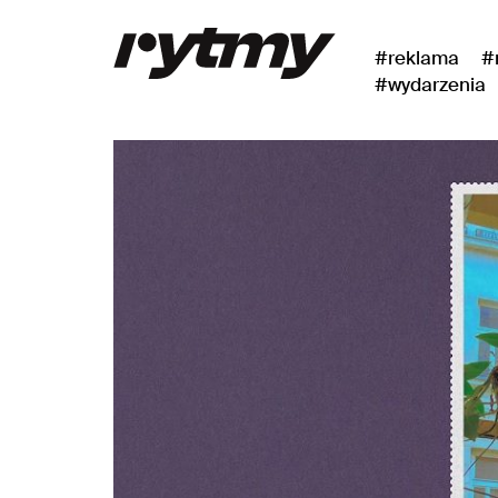
#reklama
#
#wydarzenia