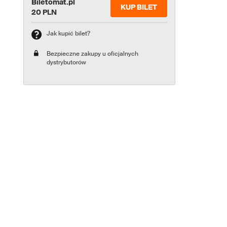
Biletomat.pl
KUP BILET
20 PLN
Jak kupić bilet?
Bezpieczne zakupy u oficjalnych
dystrybutorów