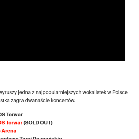
yruszy jedna z najpopularniejszych wokalistek w Polsce
tystka zagra dwanaście koncertów.
OS Torwar
OS Torwar
(SOLD OUT)
o Arena
arodowe Targi Poznańskie