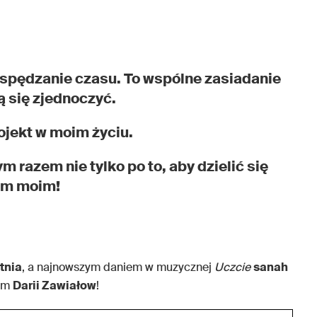
 spędzanie czasu. To wspólne zasiadanie
ą się zjednoczyć.
rojekt w moim życiu.
 razem nie tylko po to, aby dzielić się
em moim!
tnia
, a najnowszym daniem w muzycznej
Uczcie
sanah
łem
Darii Zawiałow
!