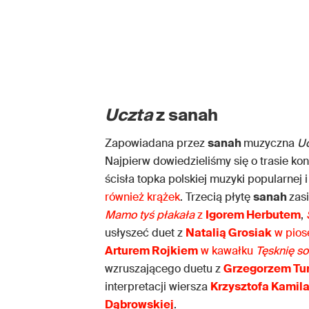
Uczta
z sanah
Zapowiadana przez
sanah
muzyczna
U
Najpierw dowiedzieliśmy się o trasie kon
ścisła topka polskiej muzyki popularnej i
również krążek
. Trzecią płytę
sanah
zas
Mamo tyś płakała
z
Igorem Herbutem
,
usłyszeć duet z
Natalią Grosiak
w pio
Arturem Rojkiem
w kawałku
Tęsknię so
wzruszającego duetu z
Grzegorzem Tu
interpretacji wiersza
Krzysztofa Kamil
Dąbrowskiej
.