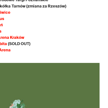
kółka
Tarnów (zmiana za Rzeszów)
liwice
bus
uń
a
Arena Kraków
bita
(SOLD OUT)
 Arena