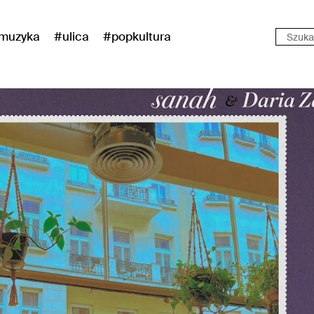
muzyka
#ulica
#popkultura