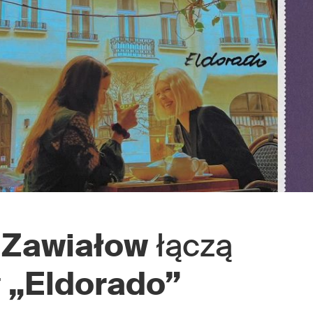
 Zawiałow
łączą
r
„Eldorado”