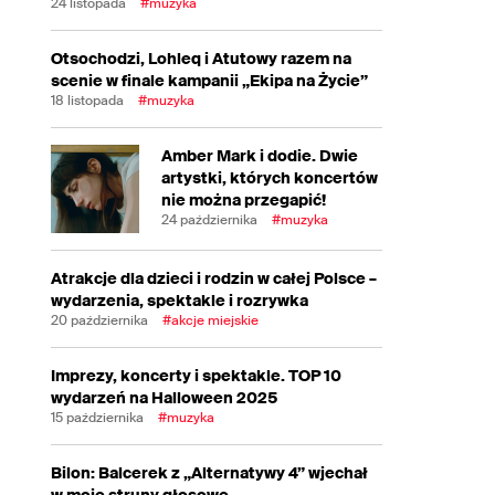
24 listopada
#muzyka
Otsochodzi, Lohleq i Atutowy razem na
scenie w finale kampanii „Ekipa na Życie”
18 listopada
#muzyka
Amber Mark i dodie. Dwie
artystki, których koncertów
nie można przegapić!
24 października
#muzyka
Atrakcje dla dzieci i rodzin w całej Polsce –
wydarzenia, spektakle i rozrywka
20 października
#akcje miejskie
Imprezy, koncerty i spektakle. TOP 10
wydarzeń na Halloween 2025
15 października
#muzyka
Bilon: Balcerek z „Alternatywy 4” wjechał
w moje struny głosowe