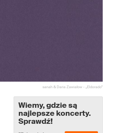
sanah & Daria Zawiałow - „Eldorado”
Wiemy, gdzie są
najlepsze koncerty.
Sprawdź!