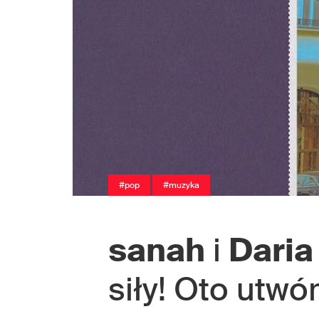
#pop
#muzyka
sanah
i
Daria
siły! Oto utwó