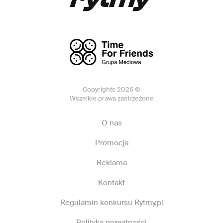
Copyrights 2026 ©
Wszelkie prawa zastrzeżone
O nas
Promocja
Reklama
Kontakt
Regulamin konkursu Rytmy.pl
Polityka prywatności