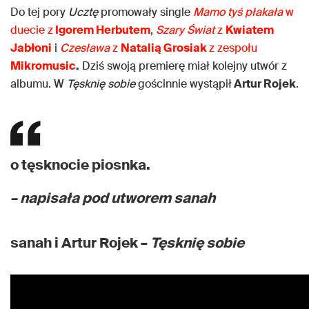
Do tej pory
Ucztę
promowały single
Mamo tyś płakała
w
duecie z
Igorem Herbutem
,
Szary Świat
z
Kwiatem
Jabłoni
i
Czesława
z
Natalią Grosiak
z zespołu
Mikromusic
.
Dziś swoją premierę miał kolejny utwór z
albumu. W
Tęsknię sobie
gościnnie wystąpił
Artur Rojek
.
o tęsknocie piosnka.
– napisała pod utworem sanah
sanah i Artur Rojek –
Tęsknię sobie