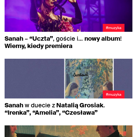
#muzyka
Sanah
–
“Uczta”
, goście i…
nowy album
!
Wiemy, kiedy premiera
#muzyka
Sanah
w duecie z
Natalią Grosiak
.
“Irenka”, “Amelia”, “Czesława”