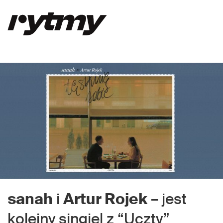
sanah
i
Artur Rojek
– jest
kolejny singiel z “Uczty”