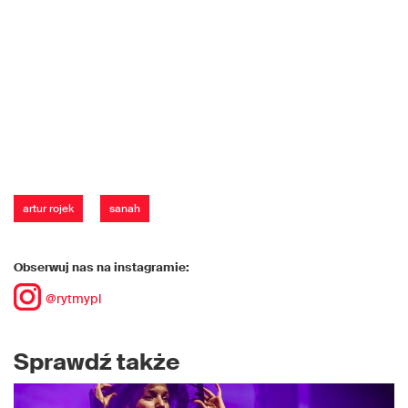
artur rojek
sanah
Obserwuj nas na instagramie:
@rytmypl
Sprawdź także