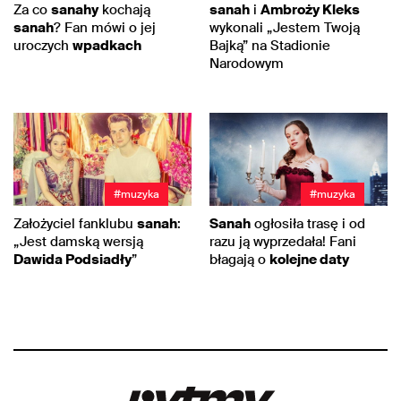
Za co
sanahy
kochają
sanah
i
Ambroży Kleks
sanah
? Fan mówi o jej
wykonali „Jestem Twoją
uroczych
wpadkach
Bajką” na Stadionie
Narodowym
#muzyka
#muzyka
Założyciel fanklubu
sanah
:
Sanah
ogłosiła trasę i od
„Jest damską wersją
razu ją wyprzedała! Fani
Dawida Podsiadły
”
błagają o
kolejne daty