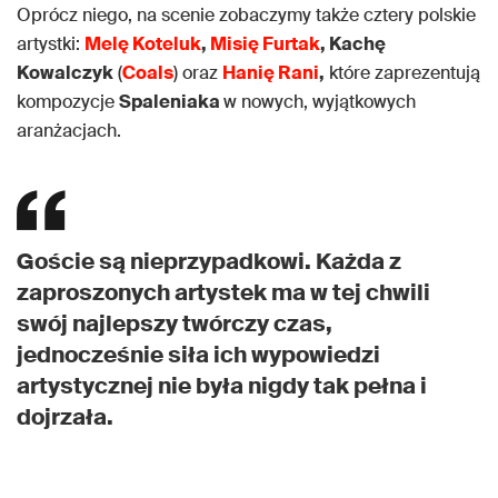
Oprócz niego, na scenie zobaczymy także cztery polskie
artystki:
Melę Koteluk
,
Misię Furtak
, Kachę
Kowalczyk
(
Coals
) oraz
Hanię Rani
,
które zaprezentują
kompozycje
Spaleniaka
w nowych, wyjątkowych
aranżacjach.
Goście są nieprzypadkowi. Każda z
zaproszonych artystek ma w tej chwili
swój najlepszy twórczy czas,
jednocześnie siła ich wypowiedzi
artystycznej nie była nigdy tak pełna i
dojrzała.