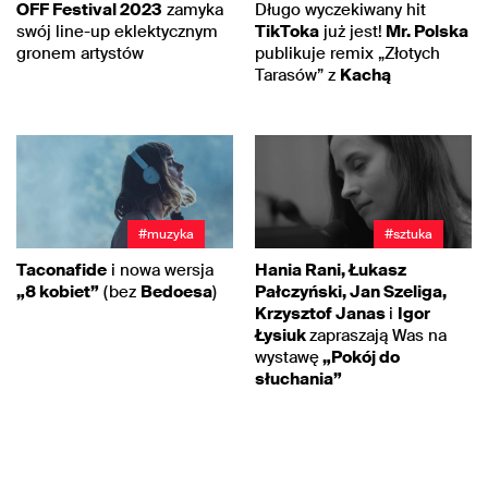
OFF Festival 2023
zamyka
Długo wyczekiwany hit
swój line-up eklektycznym
TikToka
już jest!
Mr. Polska
gronem artystów
publikuje remix „Złotych
Tarasów” z
Kachą
#muzyka
#sztuka
Taconafide
i nowa wersja
Hania Rani, Łukasz
„8 kobiet”
(bez
Bedoesa
)
Pałczyński, Jan Szeliga,
Krzysztof Janas
i
Igor
Łysiuk
zapraszają Was na
wystawę
„Pokój do
słuchania”