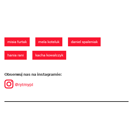
misia furtak
mela koteluk
daniel spaleniak
hania rani
kacha kowalczyk
Obserwuj nas na instagramie:
@rytmypl