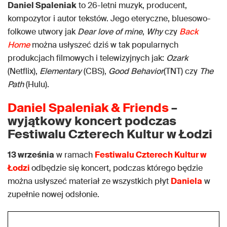
Daniel Spaleniak
to 26-letni muzyk, producent,
kompozytor i autor tekstów. Jego eteryczne, bluesowo-
folkowe utwory jak
Dear love of mine
,
Why
czy
Back
Home
można usłyszeć dziś w tak popularnych
produkcjach filmowych i telewizyjnych jak:
Ozark
(Netflix),
Elementary
(CBS),
Good Behavior
(TNT) czy
The
Path
(Hulu).
Daniel Spaleniak & Friends
–
wyjątkowy koncert podczas
Festiwalu Czterech Kultur w Łodzi
13 września
w ramach
Festiwalu Czterech Kultur w
Łodzi
odbędzie się koncert, podczas którego będzie
można usłyszeć materiał ze wszystkich płyt
Daniela
w
zupełnie nowej odsłonie.