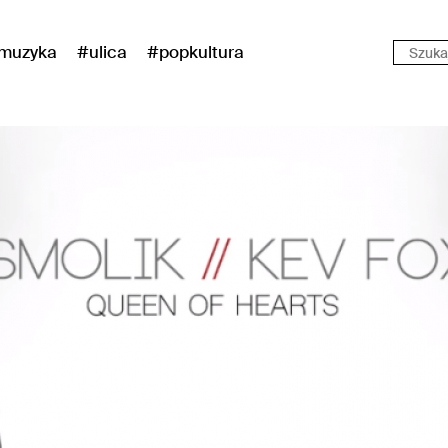
muzyka
#ulica
#popkultura