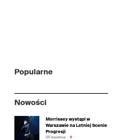
Popularne
Nowości
Morrissey wystąpi w
Warszawie na Letniej Scenie
Progresji
05 kwietnia
#