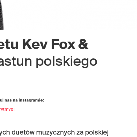
etu Kev Fox &
astun polskiego
j nas na instagramie:
rytmypl
nych duetów muzycznych za polskiej