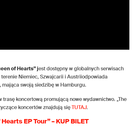
een of Hearts” j
est dostępny w globalnych serwisach
terenie Niemiec, Szwajcarii i Austriiodpowiada
mająca swoją siedzibę w Hamburgu.
 w trasę koncertową promującą nowe wydawnictwo. „The
tyczące koncertów znajdują się
TUTAJ
.
f Hearts EP Tour” – KUP BILET