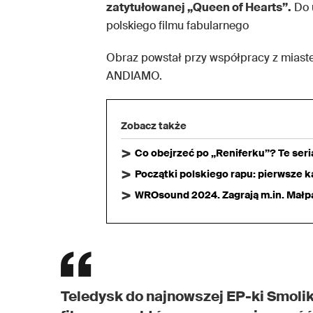
zatytułowanej „Queen of Hearts”.
Do u
polskiego filmu fabularnego
Obraz powstał przy współpracy z miaste
ANDIAMO.
Zobacz także
Co obejrzeć po „Reniferku”? Te ser
Początki polskiego rapu: pierwsze ka
WROsound 2024. Zagrają m.in. Małpa,
Teledysk do najnowszej EP-ki Smolik