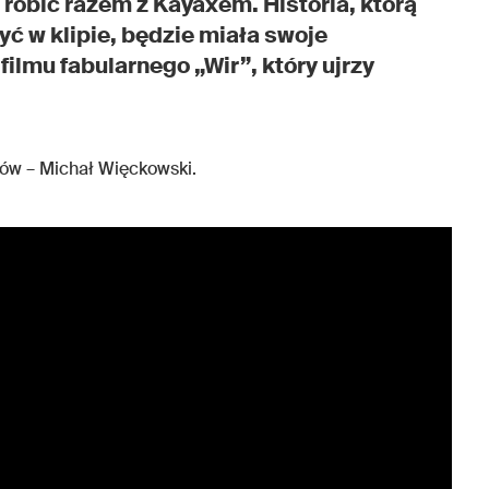
robić razem z Kayaxem. Historia, którą
ć w klipie, będzie miała swoje
ilmu fabularnego „Wir”, który ujrzy
ców – Michał Więckowski.