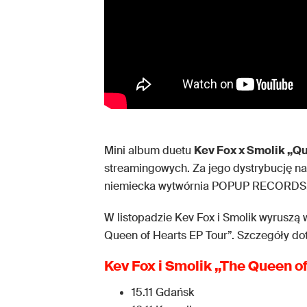
Mini album duetu
Kev Fox x Smolik „Qu
streamingowych. Za jego dystrybucję na 
niemiecka wytwórnia POPUP RECORDS, 
W listopadzie Kev Fox i Smolik wyruszą
Queen of Hearts EP Tour”. Szczegóły do
Kev Fox i Smolik „The Queen o
15.11 Gdańsk