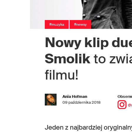
#muzyka
#newsy
Nowy klip du
Smolik
to zwi
filmu!
Ania Hofman
Obserwu
09 października 2018
@
Jeden z najbardziej oryginal