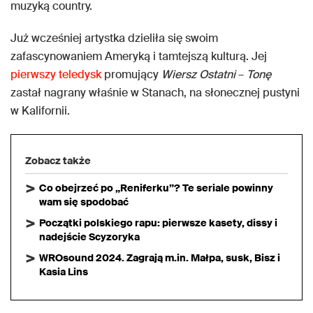
muzyką country.
Już wcześniej artystka dzieliła się swoim
zafascynowaniem Ameryką i tamtejszą kulturą. Jej
pierwszy teledysk
promujący
Wiersz Ostatni
–
Tonę
zastał nagrany właśnie w Stanach, na słonecznej pustyni
w Kalifornii.
Zobacz także
Co obejrzeć po „Reniferku”? Te seriale powinny
wam się spodobać
Początki polskiego rapu: pierwsze kasety, dissy i
nadejście Scyzoryka
WROsound 2024. Zagrają m.in. Małpa, susk, Bisz i
Kasia Lins