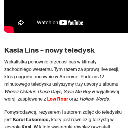
Kasia Lins – nowy teledysk
Wokalistka ponownie przenosi nas w klimaty
zachodniego westernu. Tym razem za sprawą live sesji,
którą nagrała ponownie w Ameryce. Podczas 12-
minutowego teledysku usłyszymy trzy utwory z albumu
Wiersz Ostatni: These Days, Save Me Boy
w wyjątkowej
wersji zaśpiewane z
Low Roar
oraz
Hollow Words.
Pomysłodawcą, reżyserem i autorem zdjęć do teledysku
jest
Karol Łakomiec,
który jest również gitarzystą w
zespole
Kasi
. W klipie występują również pozostali