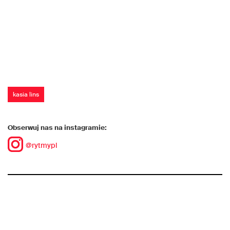
kasia lins
Obserwuj nas na instagramie:
@rytmypl