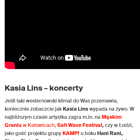
Kasia Lins – koncerty
Jeśli taki westernowski klimat do Was przemawia,
koniecznie zobaczcie jak
Kasia Lins
wypada na żywo. W
najbliższym czasie artystka zagra m.in. na
Męskim
Graniu
w Katowicach
,
Salt Wave Festival
,
czy w Łodzi,
jako gość projektu grupy
KAMP!
u boku
Hani Rani,