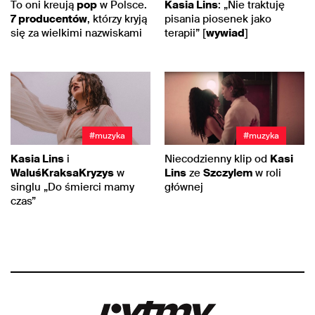
To oni kreują
pop
w Polsce.
Kasia Lins
: „Nie traktuję
7 producentów
, którzy kryją
pisania piosenek jako
się za wielkimi nazwiskami
terapii” [
wywiad
]
#muzyka
#muzyka
Kasia Lins
i
Niecodzienny klip od
Kasi
WaluśKraksaKryzys
w
Lins
ze
Szczylem
w roli
singlu „Do śmierci mamy
głównej
czas”