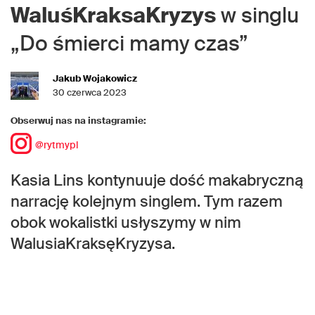
WaluśKraksaKryzys
w singlu
„Do śmierci mamy czas”
Jakub Wojakowicz
30 czerwca 2023
Obserwuj nas na instagramie:
@rytmypl
Kasia Lins kontynuuje dość makabryczną
narrację kolejnym singlem. Tym razem
obok wokalistki usłyszymy w nim
WalusiaKraksęKryzysa.