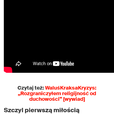
Czytaj też:
WaluśKraksaKryzys
:
„Rozgraniczyłem religijność od
duchowości” [
wywiad
]
Szczyl pierwszą miłością