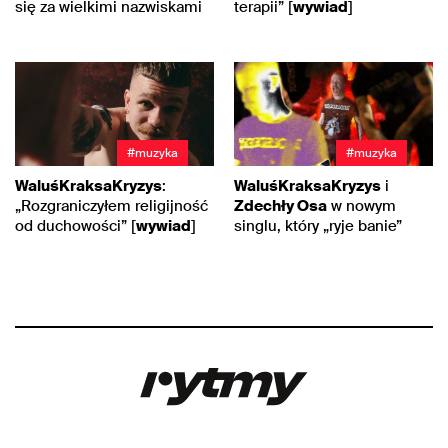
się za wielkimi nazwiskami
terapii” [
wywiad
]
#muzyka
#muzyka
WaluśKraksaKryzys
:
WaluśKraksaKryzys
i
„Rozgraniczyłem religijność
Zdechły Osa
w nowym
od duchowości” [
wywiad
]
singlu, który „ryje banie”