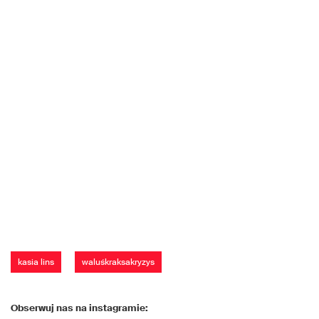
kasia lins
waluśkraksakryzys
Obserwuj nas na instagramie: