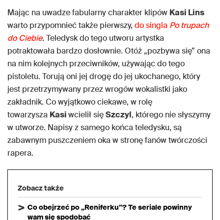
Mając na uwadze fabularny charakter klipów
Kasi Lins
warto przypomnieć także pierwszy,
do singla
Po trupach
do Ciebie
. Teledysk do tego utworu artystka
potraktowała bardzo dosłownie. Otóż „pozbywa się” ona
na nim kolejnych przeciwników, używając do tego
pistoletu. Torują oni jej drogę do jej ukochanego, który
jest przetrzymywany przez wrogów wokalistki jako
zakładnik. Co wyjątkowo ciekawe, w rolę
towarzysza
Kasi
wcielił się
Szczyl
, którego nie słyszymy
w utworze. Napisy z samego końca teledysku, są
zabawnym puszczeniem oka w stronę fanów twórczości
rapera.
Zobacz także
Co obejrzeć po „Reniferku”? Te seriale powinny
wam się spodobać