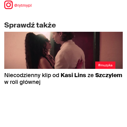
@rytmypl
Sprawdź także
#muzyka
Niecodzienny klip od
Kasi Lins
ze
Szczylem
w roli głównej