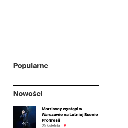
Popularne
Nowości
Morrissey wystąpi w
Warszawie na Letniej Scenie
Progresji
05 kwietnia
#