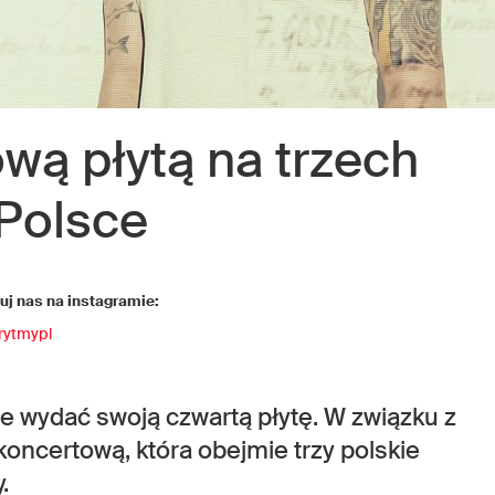
wą płytą na trzech
Polsce
j nas na instagramie:
rytmypl
je wydać swoją czwartą płytę. W związku z
koncertową, która obejmie trzy polskie
.