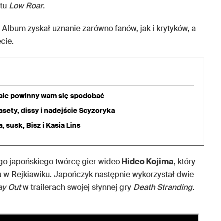
stu
Low Roar
.
. Album zyskał uznanie zarówno fanów, jak i krytyków, a
cie.
iale powinny wam się spodobać
sety, dissy i nadejście Scyzoryka
 susk, Bisz i Kasia Lins
o japońskiego twórcę gier wideo
Hideo Kojima
, który
 w Rejkiawiku. Japończyk następnie wykorzystał dwie
ay Out
w trailerach swojej słynnej gry
Death Stranding
.