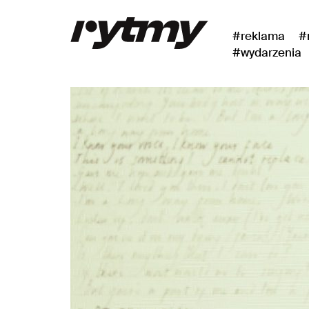
#reklama
#
#wydarzenia