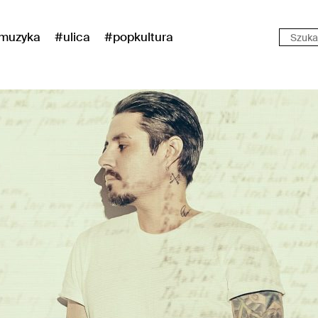
muzyka
#ulica
#popkultura