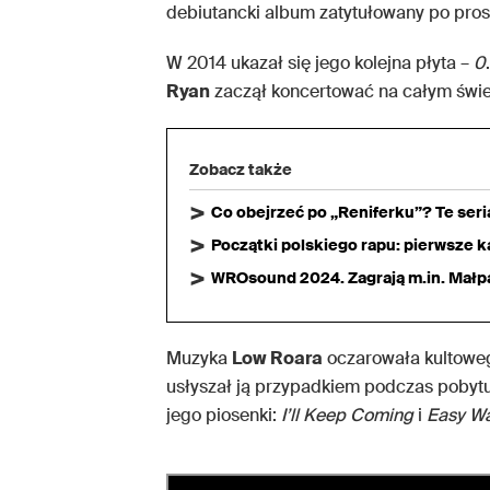
debiutancki album zatytułowany po pro
W 2014 ukazał się jego kolejna płyta –
0
Ryan
zaczął koncertować na całym świe
Zobacz także
Co obejrzeć po „Reniferku”? Te ser
Początki polskiego rapu: pierwsze ka
WROsound 2024. Zagrają m.in. Małpa,
Muzyka
Low Roara
oczarowała kultoweg
usłyszał ją przypadkiem podczas pobytu
jego piosenki:
I’ll Keep Coming
i
Easy W