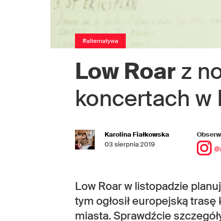
#alternatywa
Low Roar
z no
koncertach w 
Karolina Fiałkowska
Obserwu
03 sierpnia 2019
@
Low Roar w listopadzie planu
tym ogłosił europejską trasę 
miasta. Sprawdźcie szczegóły