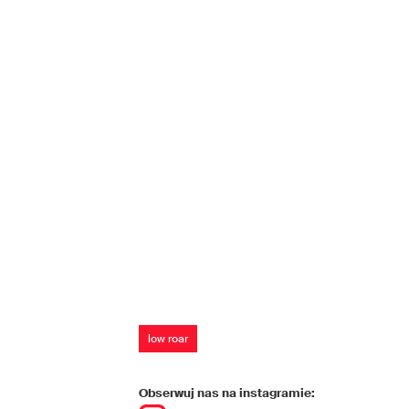
low roar
Obserwuj nas na instagramie: