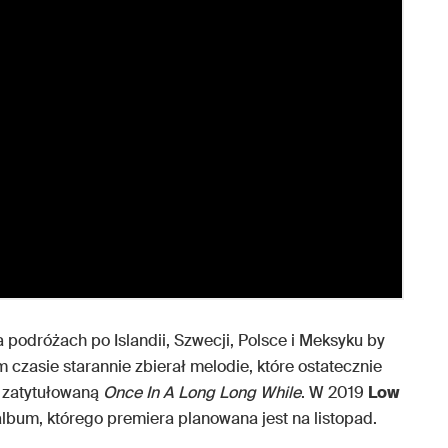
 podróżach po Islandii, Szwecji, Polsce i Meksyku by
czasie starannie zbierał melodie, które ostatecznie
ą zatytułowaną
Once In A Long Long While
. W 2019
Low
lbum, którego premiera planowana jest na listopad.