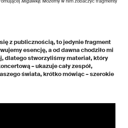
promującej
Migawkę
. Możemy w nim zobaczyć fragmenty
się z publicznością, to jedynie fragment
rwujemy esencję, a od dawna chodziło mi
j, dlatego stworzyliśmy materiał, który
oncertową – ukazuje cały zespół,
naszego świata, krótko mówiąc – szerokie