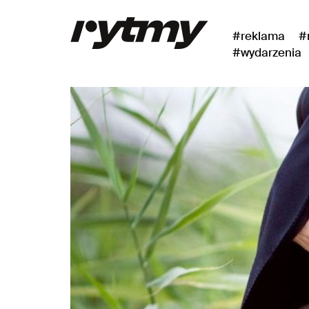
#reklama
#
#wydarzenia