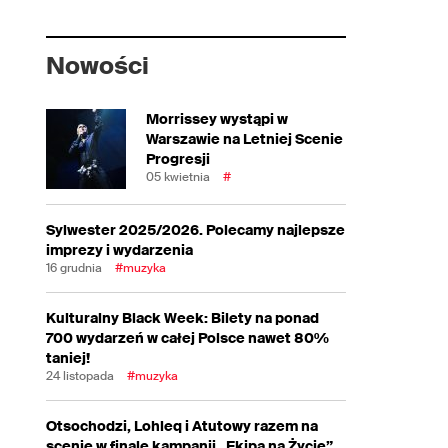
Nowości
Morrissey wystąpi w
Warszawie na Letniej Scenie
Progresji
05 kwietnia
#
Sylwester 2025/2026. Polecamy najlepsze
imprezy i wydarzenia
16 grudnia
#muzyka
Kulturalny Black Week: Bilety na ponad
700 wydarzeń w całej Polsce nawet 80%
taniej!
24 listopada
#muzyka
Otsochodzi, Lohleq i Atutowy razem na
scenie w finale kampanii „Ekipa na Życie”