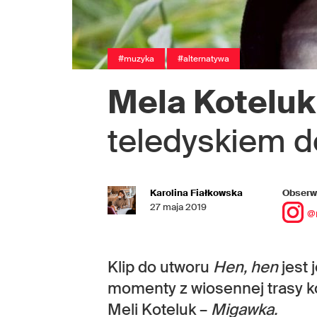
#muzyka
#alternatywa
Mela Koteluk
teledyskiem d
Karolina Fiałkowska
Obserwu
27 maja 2019
@
Klip do utworu
Hen, hen
jest 
momenty z wiosennej trasy k
Meli Koteluk –
Migawka.