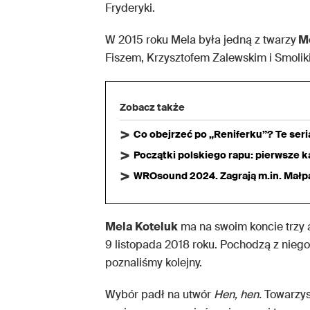
Fryderyki.
W 2015 roku Mela była jedną z twarzy
Mę
Fiszem, Krzysztofem Zalewskim i Smolik
Zobacz także
Co obejrzeć po „Reniferku”? Te ser
Początki polskiego rapu: pierwsze ka
WROsound 2024. Zagrają m.in. Małpa,
Mela Koteluk
ma na swoim koncie trzy a
9 listopada 2018 roku. Pochodzą z niego 
poznaliśmy kolejny.
Wybór padł na utwór
Hen, hen.
Towarzys