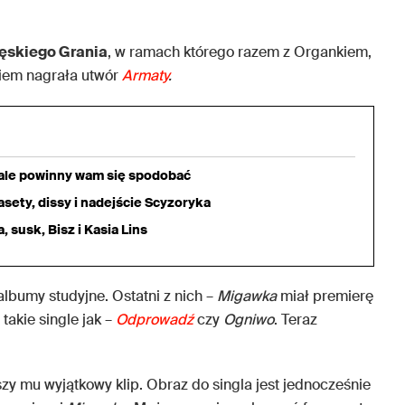
skiego Grania
, w ramach którego razem z Organkiem,
iem nagrała utwór
Armaty
.
iale powinny wam się spodobać
sety, dissy i nadejście Scyzoryka
 susk, Bisz i Kasia Lins
lbumy studyjne. Ostatni z nich –
Migawka
miał premierę
takie single jak –
Odprowadź
czy
Ogniwo
. Teraz
zy mu wyjątkowy klip. Obraz do singla jest jednocześnie