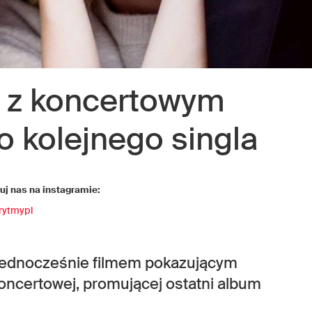
z koncertowym
o kolejnego singla
j nas na instagramie:
rytmypl
jednocześnie filmem pokazującym
oncertowej, promującej ostatni album