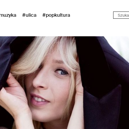
muzyka
#ulica
#popkultura