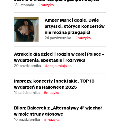
18 listopada
#muzyka
Amber Mark i dodie. Dwie
artystki, których koncertów
nie można przegapić!
24 października
#muzyka
Atrakcje dla dzieci i rodzin w całej Polsce –
wydarzenia, spektakle i rozrywka
20 października
#akcje miejskie
Imprezy, koncerty i spektakle. TOP 10
wydarzeń na Halloween 2025
15 października
#muzyka
Bilon: Balcerek z „Alternatywy 4” wjechał
w moje struny głosowe
10 października
#muzyka