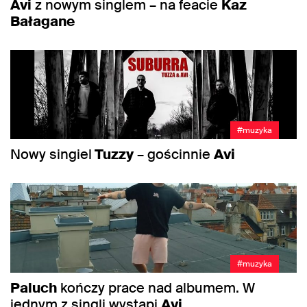
Avi
z nowym singlem – na feacie
Kaz
Bałagane
#muzyka
Nowy singiel
Tuzzy
– gościnnie
Avi
#muzyka
Paluch
kończy prace nad albumem. W
jednym z singli wystąpi
Avi