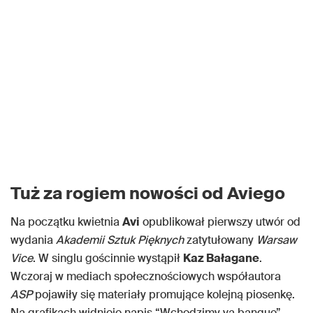
Tuż za rogiem nowości od Aviego
Na początku kwietnia
Avi
opublikował pierwszy utwór od
wydania
Akademii Sztuk Pięknych
zatytułowany
Warsaw
Vice
. W singlu gościnnie wystąpił
Kaz Bałagane
.
Wczoraj w mediach społecznościowych współautora
ASP
pojawiły się materiały promujące kolejną piosenkę.
Na grafikach widnieje napis “Wchodzimy va banque”