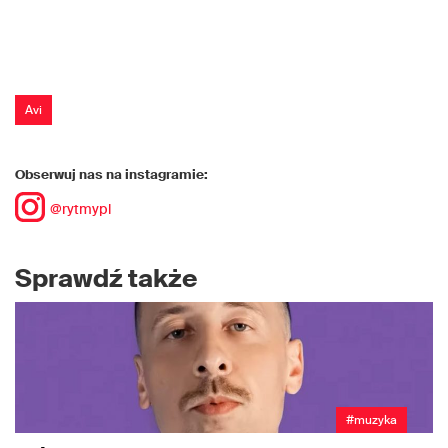
Avi
Obserwuj nas na instagramie:
@rytmypl
Sprawdź także
#muzyka