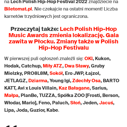
na
Lech Polish Hip-Hop Festival 2022
znajdziecie na
Biletomat.pl
. Nie czekajcie na ostatni moment! Liczba
karnetów trzydniowych jest ograniczona.
Przeczytaj także:
Lech Polish Hip-Hop
Music Awards zmienia lokalizację. Gala
zawita w Płocku. Zmiany także w Polish
Hip-Hop Festivalu
W pierwszej puli ogłoszeń znaleźli się:
OKI
, Kukon,
Hodak, Catchup,
Miły ATZ
,
Dwa Sławy
, Gruby
Mielzky, PRO8L8M,
Sokół
, Ero JWP, Łajzol,
JETLAGZ,
Dziarma
, Young Igi,
Zdechły Osa
, BARTO
KATT, Avi x Louis Villain,
Kaz Bałagane
, Sarius,
Małpa
, PlanBe, TUZZA, Spółka ZOO [Frosti, Berson,
Włodar, Mario], Feno, Paluch,
Słoń
, Jeden,
Jacuś
,
Lipa, Joda, Guzior, Kabe
.