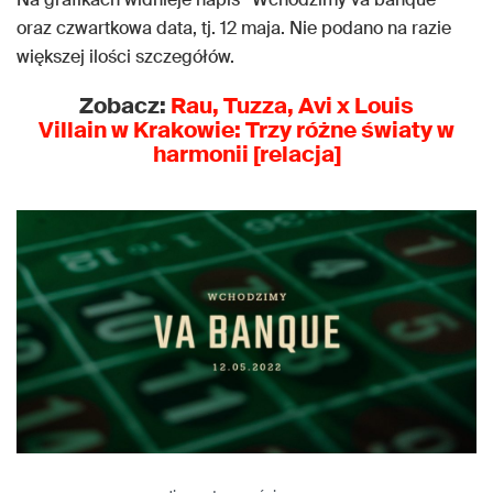
oraz czwartkowa data, tj. 12 maja. Nie podano na razie
większej ilości szczegółów.
Zobacz:
Rau, Tuzza, Avi x Louis
Villain w Krakowie: Trzy różne światy w
harmonii [relacja]