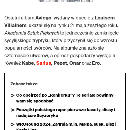
media społecznościowe rapera
Ostatni album
Aviego
, wydany w duecie z
Louisem
Villainem
, ukazał się na rynku 21 maja zeszłego roku.
Akademia Sztuk Pięknych
to jednocześnie zamknięcie
sycylijskiego tryptyku, który przyczynił się do wzrostu
popularności twórców. Na albumie znalazło się
czternaście utworów, a oprócz gospodarzy wystąpili
również
Kabe
,
Sarius
,
Pezet
,
Onar
oraz
Ero
.
Zobacz także
Co obejrzeć po „Reniferku”? Te seriale powinny
wam się spodobać
Początki polskiego rapu: pierwsze kasety, dissy i
nadejście Scyzoryka
WROsound 2024. Zagrają m.in. Małpa, susk, Bisz i
Kasia Lins