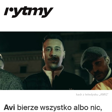
kadr z teledysku „AMG"
Avi
bierze wszystko albo nic,