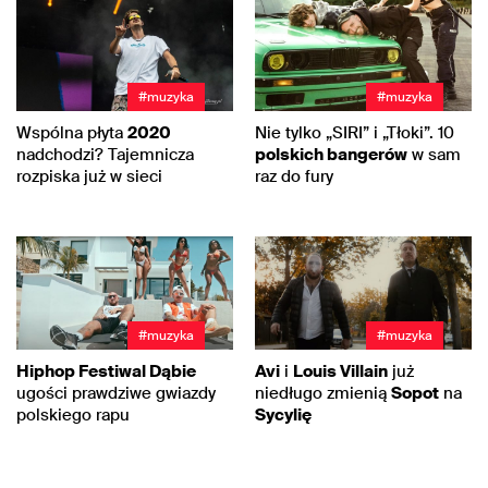
#muzyka
#muzyka
Wspólna płyta
2020
Nie tylko „SIRI” i „Tłoki”. 10
nadchodzi? Tajemnicza
polskich bangerów
w sam
rozpiska już w sieci
raz do fury
#muzyka
#muzyka
Hiphop Festiwal Dąbie
Avi
i
Louis Villain
już
ugości prawdziwe gwiazdy
niedługo zmienią
Sopot
na
polskiego rapu
Sycylię