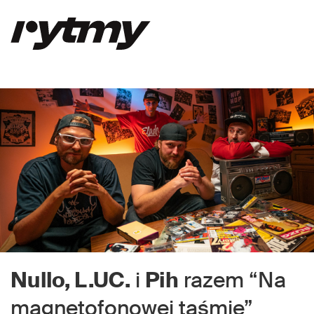
Nullo, L.UC.
i
Pih
razem “Na
magnetofonowej taśmie”