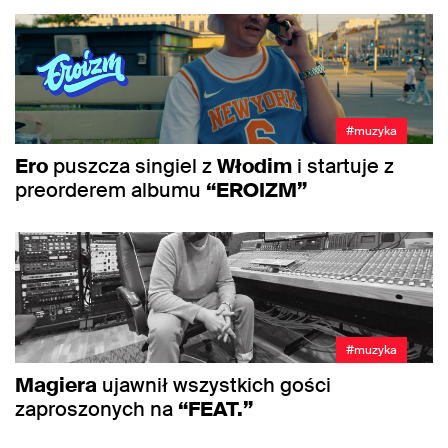
#muzyka
Ero
puszcza singiel z
Włodim
i startuje z
preorderem albumu
“EROIZM”
#muzyka
Magiera
ujawnił wszystkich gości
zaproszonych na
“FEAT.”