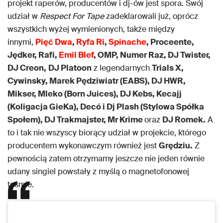
projekt raperów, producentów i dj-ów jest spora. Swój
udział w
Respect For Tape
zadeklarowali już, oprócz
wszystkich wyżej wymienionych, także między
innymi,
Pięć Dwa
,
Ryfa Ri
,
Spinache
, Proceente,
Jędker, Rafi,
Emil Blef
, OMP, Numer Raz, DJ Twister,
DJ Creon,
DJ Platoon
z legendarnych
Trials X,
Cywinsky, Marek Pędziwiatr (EABS), DJ HWR,
Mikser, Mleko (Born Juices), DJ Kebs, Kecajj
(Koligacja GieKa), Decó i Dj Plash (Stylowa Spółka
Społem), DJ Trakmajster, Mr Krime
oraz
DJ Romek.
A
to i tak nie wszyscy biorący udział w projekcie, którego
producentem wykonawczym również jest
Grędziu.
Z
pewnością zatem otrzymamy jeszcze nie jeden równie
udany singiel powstały z myślą o magnetofonowej
taśmie.