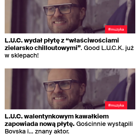
#muzyka
L.U.C. wydał płytę z “właściwościami
zielarsko chilloutowymi”
. Good L.U.C.K. już
w sklepach!
#muzyka
L.U.C. walentynkowym kawałkiem
zapowiada nową płytę.
Gościnnie wystąpili
Bovska i… znany aktor.