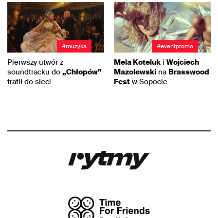
#muzyka
#eventpromo
Pierwszy utwór z
Mela Koteluk
i
Wojciech
soundtracku do
„Chłopów”
Mazolewski
na
Brasswood
trafił do sieci
Fest
w Sopocie