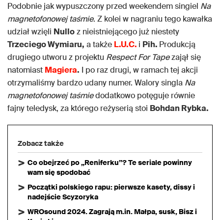
Podobnie jak wypuszczony przed weekendem singiel
Na
magnetofonowej taśmie
. Z kolei w nagraniu tego kawałka
udział wzięli
Nullo
z nieistniejącego już niestety
Trzeciego Wymiaru,
a także
L.U.C.
i
Pih.
Produkcją
drugiego utworu z projektu
Respect For Tape
zajął się
natomiast
Magiera
.
I po raz drugi, w ramach tej akcji
otrzymaliśmy bardzo udany numer. Walory singla
Na
magnetofonowej taśmie
dodatkowo potęguje równie
fajny teledysk, za którego reżyserią stoi
Bohdan Rybka.
Zobacz także
Co obejrzeć po „Reniferku”? Te seriale powinny
wam się spodobać
Początki polskiego rapu: pierwsze kasety, dissy i
nadejście Scyzoryka
WROsound 2024. Zagrają m.in. Małpa, susk, Bisz i