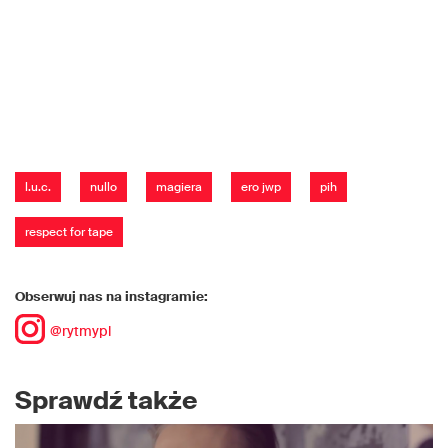
l.u.c.
nullo
magiera
ero jwp
pih
respect for tape
Obserwuj nas na instagramie:
@rytmypl
Sprawdź także