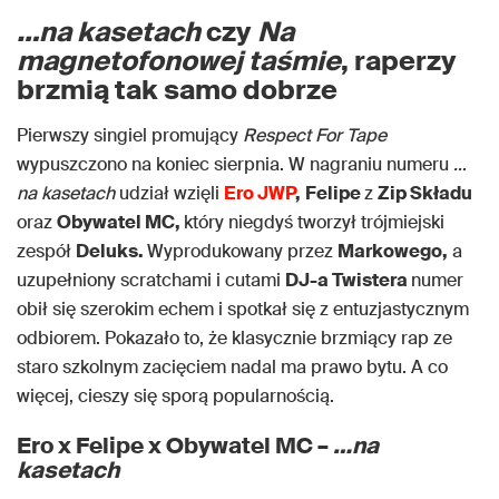
…na kasetach
czy
Na
magnetofonowej taśmie
, raperzy
brzmią tak samo dobrze
Pierwszy singiel promujący
Respect For Tape
wypuszczono na koniec sierpnia. W nagraniu numeru
…
na kasetach
udział wzięli
Ero JWP
,
Felipe
z
Zip Składu
oraz
Obywatel MC,
który niegdyś tworzył trójmiejski
zespół
Deluks.
Wyprodukowany przez
Markowego,
a
uzupełniony scratchami i cutami
DJ-a Twistera
numer
obił się szerokim echem i spotkał się z entuzjastycznym
odbiorem. Pokazało to, że klasycznie brzmiący rap ze
staro szkolnym zacięciem nadal ma prawo bytu. A co
więcej, cieszy się sporą popularnością.
Ero x Felipe x Obywatel MC –
…na
kasetach