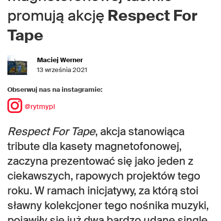
promują akcję
Respect For
Tape
Maciej Werner
13 września 2021
Obserwuj nas na instagramie:
@rytmypl
Respect For Tape
, akcja stanowiąca
tribute dla kasety magnetofonowej,
zaczyna prezentować się jako jeden z
ciekawszych, rapowych projektów tego
roku. W ramach inicjatywy, za którą stoi
sławny kolekcjoner tego nośnika muzyki,
pojawiły się już dwa bardzo udane single