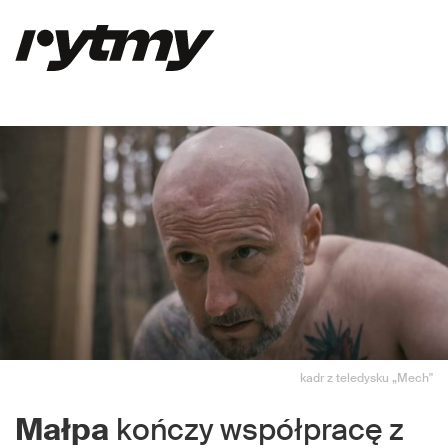
kadr z teledysku „Mech"
Małpa
kończy współpracę z