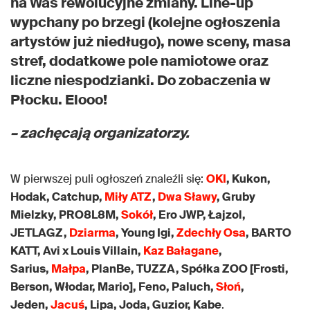
na Was rewolucyjne zmiany. Line-up
wypchany po brzegi (kolejne ogłoszenia
artystów już niedługo), nowe sceny, masa
stref, dodatkowe pole namiotowe oraz
liczne niespodzianki. Do zobaczenia w
Płocku. Elooo!
– zachęcają organizatorzy.
W pierwszej puli ogłoszeń znaleźli się:
OKI
, Kukon,
Hodak, Catchup,
Miły ATZ
,
Dwa Sławy
, Gruby
Mielzky, PRO8L8M,
Sokół
, Ero JWP, Łajzol,
JETLAGZ,
Dziarma
, Young Igi,
Zdechły Osa
, BARTO
KATT, Avi x Louis Villain,
Kaz Bałagane
,
Sarius,
Małpa
, PlanBe, TUZZA, Spółka ZOO [Frosti,
Berson, Włodar, Mario], Feno, Paluch,
Słoń
,
Jeden,
Jacuś
, Lipa, Joda, Guzior, Kabe
.