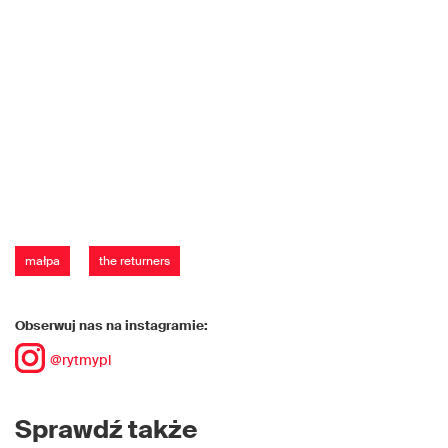
małpa
the returners
Obserwuj nas na instagramie:
@rytmypl
Sprawdź także