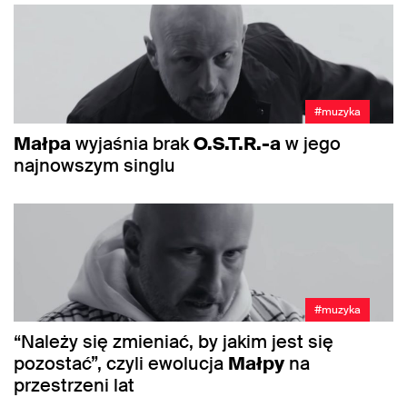
#muzyka
Małpa
wyjaśnia brak
O.S.T.R.-a
w jego
najnowszym singlu
#muzyka
“Należy się zmieniać, by jakim jest się
pozostać”, czyli ewolucja
Małpy
na
przestrzeni lat