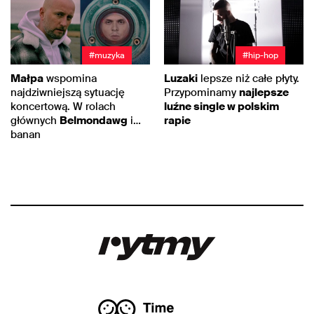
#muzyka
#hip-hop
Małpa
wspomina
Luzaki
lepsze niż całe płyty.
najdziwniejszą sytuację
Przypominamy
najlepsze
koncertową. W rolach
luźne single w polskim
głównych
Belmondawg
i…
rapie
banan