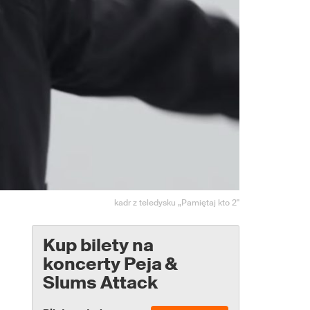
kadr z teledysku „Pamiętaj kto 2"
Kup bilety na
koncerty Peja &
Slums Attack