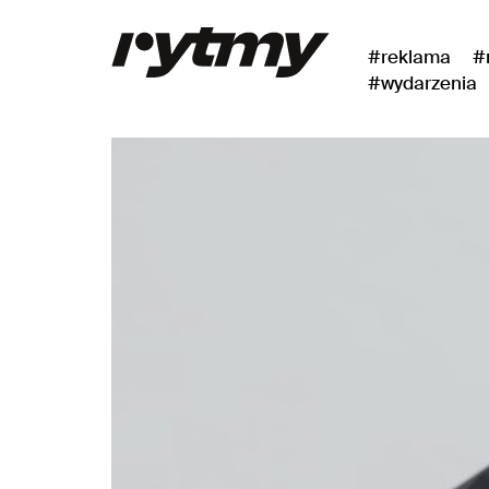
#reklama
#
#wydarzenia