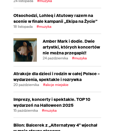
24 listopada
#muzyka
Otsochodzi, Lohleq i Atutowy razem na
scenie w finale kampanii „Ekipa na Życie”
18 listopada
#muzyka
Amber Mark i dodie. Dwie
artystki, których koncertów
nie można przegapić!
24 października
#muzyka
Atrakcje dla dzieci i rodzin w całej Polsce –
wydarzenia, spektakle i rozrywka
20 października
#akcje miejskie
Imprezy, koncerty i spektakle. TOP 10
wydarzeń na Halloween 2025
15 października
#muzyka
Bilon: Balcerek z „Alternatywy 4” wjechał
w moje struny głosowe