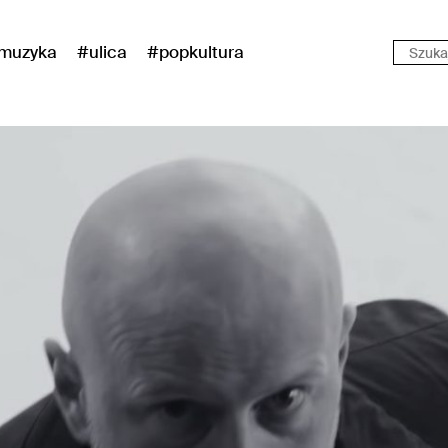
muzyka
#ulica
#popkultura