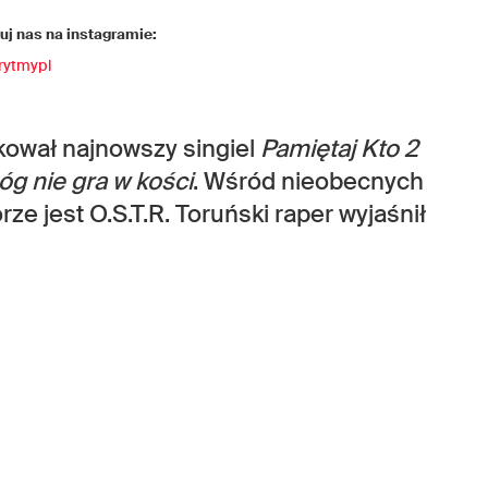
j nas na instagramie:
rytmypl
kował najnowszy singiel
Pamiętaj Kto 2
óg nie gra w kości
. Wśród nieobecnych
ze jest O.S.T.R. Toruński raper wyjaśnił