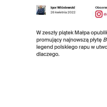
Igor Wiśniewski
Obserwu
26 kwietnia 2022
@
W zeszły piątek Małpa opubli
promujący najnowszą płytę
B
legend polskiego rapu w utwor
dlaczego.