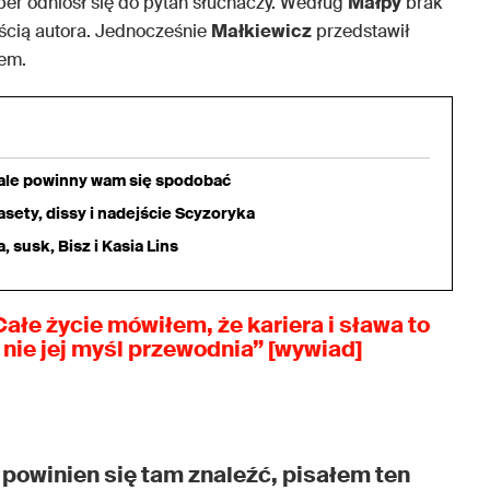
per odniósł się do pytań słuchaczy. Według
Małpy
brak
cią autora. Jednocześnie
Małkiewicz
przedstawił
nem.
iale powinny wam się spodobać
sety, dissy i nadejście Scyzoryka
 susk, Bisz i Kasia Lins
„Całe życie mówiłem, że kariera i sława to
a nie jej myśl przewodnia” [wywiad]
ej powinien się tam znaleźć, pisałem ten