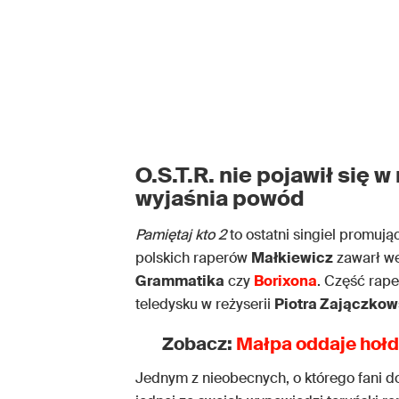
O.S.T.R. nie pojawił się 
wyjaśnia powód
Pamiętaj kto 2
to ostatni singiel promu
polskich raperów
Małkiewicz
zawarł we
Grammatika
czy
Borixona
. Część rape
teledysku w reżyserii
Piotra Zajączko
Zobacz:
Małpa oddaje hołd
Jednym z nieobecnych, o którego fani d