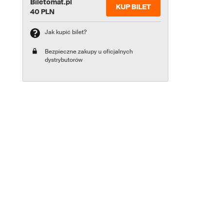
Biletomat.pl
KUP BILET
40 PLN
Jak kupić bilet?
Bezpieczne zakupy u oficjalnych
dystrybutorów