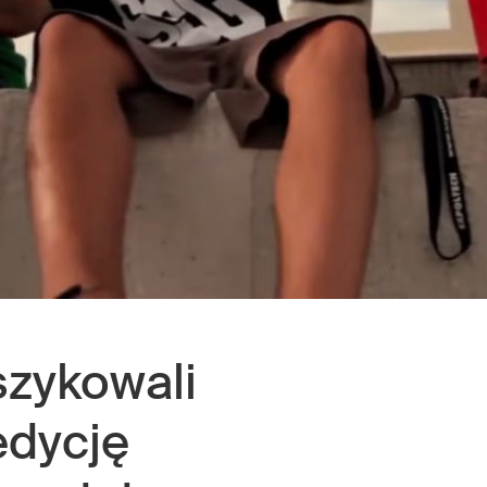
zykowali
edycję