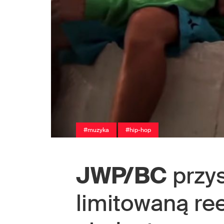
#muzyka
#hip-hop
JWP/BC
przys
limitowaną re