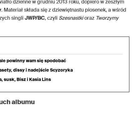
wiatło dzienne w grudniu 2013 roku, dopiero w zeszłym
y
. Materiał składa się z dziewiętnastu piosenek, a wśród
zych singli
JWP/BC
, czyli
Szesnastki
oraz
Tworzymy
iale powinny wam się spodobać
sety, dissy i nadejście Scyzoryka
 susk, Bisz i Kasia Lins
łuch albumu