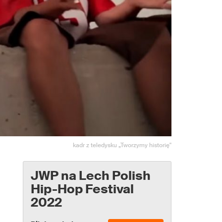
kadr z teledysku „Tworzymy historię"
JWP na Lech Polish
Hip-Hop Festival
2022