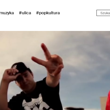
muzyka
#ulica
#popkultura