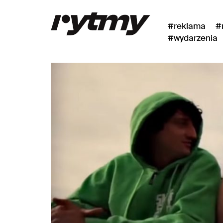
#reklama
#
#wydarzenia