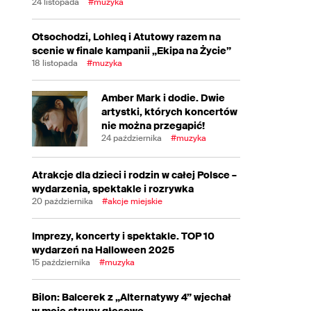
24 listopada
#muzyka
Otsochodzi, Lohleq i Atutowy razem na
scenie w finale kampanii „Ekipa na Życie”
18 listopada
#muzyka
Amber Mark i dodie. Dwie
artystki, których koncertów
nie można przegapić!
24 października
#muzyka
Atrakcje dla dzieci i rodzin w całej Polsce –
wydarzenia, spektakle i rozrywka
20 października
#akcje miejskie
Imprezy, koncerty i spektakle. TOP 10
wydarzeń na Halloween 2025
15 października
#muzyka
Bilon: Balcerek z „Alternatywy 4” wjechał
w moje struny głosowe