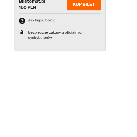
Biletomat.pl
KUP BILET
150 PLN
Jak kupić bilet?
Bezpieczne zakupy u oficjalnych
dystrybutorów