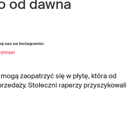
o od dawna
j nas na instagramie:
rytmypl
ogą zaopatrzyć się w płytę, która od
rzedaży. Stołeczni raperzy przyszykowali