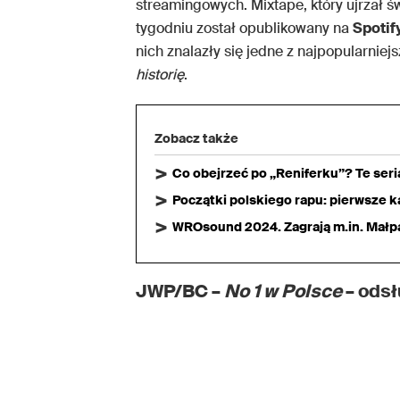
streamingowych. Mixtape, który ujrzał ś
tygodniu został opublikowany na
Spotif
nich znalazły się jedne z najpopularniejs
historię
.
Zobacz także
Co obejrzeć po „Reniferku”? Te ser
Początki polskiego rapu: pierwsze ka
WROsound 2024. Zagrają m.in. Małpa,
JWP/BC –
No 1 w Polsce
– ods