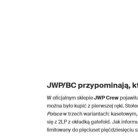
JWP/BC przypominają, kt
W oficjalnym sklepie
JWP Crew
pojawiła
można było kupić z pierwszej ręki. Sto
Polsce
w trzech wariantach: kasetowym
się z 2LP z okładką gatefold. Jak inform
limitowany do pięciuset pięćdziesięciu s