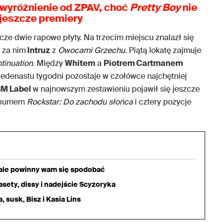
 wyróżnienie od ZPAV, choć
Pretty Boy
nie
 jeszcze premiery
ze dwie rapowe płyty. Na trzecim miejscu znalazł się
ż za nim
Intruz
z
Owocami Grzechu
. Piątą lokatę zajmuje
tinuation
. Między
Whitem
a
Piotrem Cartmanem
 jedenastu tygodni pozostaje w czołówce najchętniej
M Label
w najnowszym zestawieniu pojawił się jeszcze
albumem
Rockstar: Do zachodu słońca
i cztery pozycje
iale powinny wam się spodobać
sety, dissy i nadejście Scyzoryka
 susk, Bisz i Kasia Lins