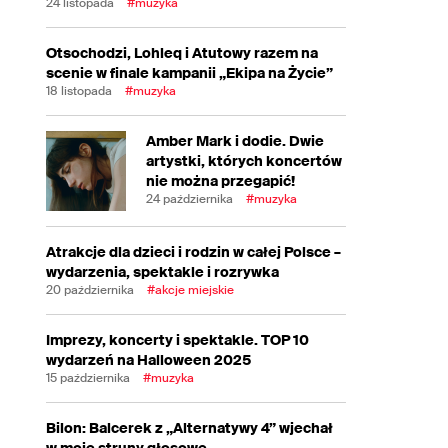
24 listopada
#muzyka
Otsochodzi, Lohleq i Atutowy razem na
scenie w finale kampanii „Ekipa na Życie”
18 listopada
#muzyka
Amber Mark i dodie. Dwie
artystki, których koncertów
nie można przegapić!
24 października
#muzyka
Atrakcje dla dzieci i rodzin w całej Polsce –
wydarzenia, spektakle i rozrywka
20 października
#akcje miejskie
Imprezy, koncerty i spektakle. TOP 10
wydarzeń na Halloween 2025
15 października
#muzyka
Bilon: Balcerek z „Alternatywy 4” wjechał
w moje struny głosowe