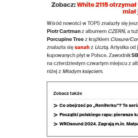
Zobacz:
White 2115 otrzymał
miał
Wśród nowości w TOP5 znalazły się jeszc
Piotr Cartman
z albumem
CZERŃ
, a tu
Porcupine Tree
z krążkiem
Closure/Con
znalazła się
sanah
z
Ucztą
. Artystka od
kupowanych płyt w Polsce. Zawodnik
SB
na czterdziestym czwartym miejscu z 
niżej z
Młodym księciem
.
Zobacz także
Co obejrzeć po „Reniferku”? Te ser
Początki polskiego rapu: pierwsze ka
WROsound 2024. Zagrają m.in. Małpa,