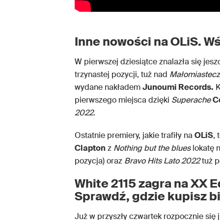
Inne nowości na OLiS. Wś
W pierwszej dziesiątce znalazła się jesz
trzynastej pozycji, tuż nad
Małomiastec
wydane nakładem
Junoumi Records.
K
pierwszego miejsca dzięki
Superache
C
2022
.
Ostatnie premiery, jakie trafiły na
OLiS
, 
Clapton
z
Nothing but the blues
lokatę n
pozycja) oraz
Bravo Hits Lato 2022
tuż p
White 2115 zagra na XX E
Sprawdź, gdzie kupisz bi
Już w przyszły czwartek rozpocznie się