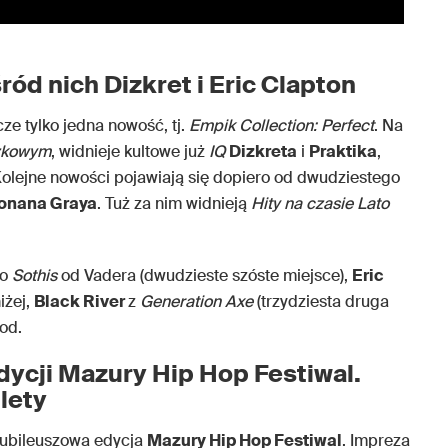
ród nich Dizkret i Eric Clapton
cze tylko jedna nowość, tj.
Empik Collection: Perfect
. Na
zkowym
, widnieje kultowe już
IQ
Dizkreta
i
Praktika
,
olejne nowości pojawiają się dopiero od dwudziestego
onana Graya
. Tuż za nim widnieją
Hity na czasie Lato
to
Sothis
od Vadera (dwudzieste szóste miejsce),
Eric
iżej,
Black River
z
Generation Axe
(trzydziesta druga
od.
dycji Mazury Hip Hop Festiwal.
lety
 jubileuszowa edycja
Mazury Hip Hop Festiwal
. Impreza