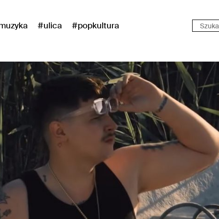
muzyka
#ulica
#popkultura