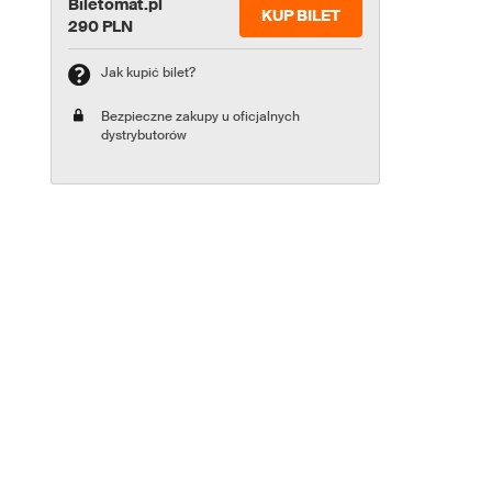
Biletomat.pl
KUP BILET
290 PLN
Jak kupić bilet?
Bezpieczne zakupy u oficjalnych
dystrybutorów