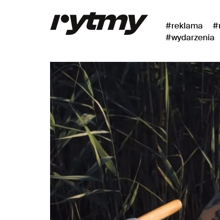
#reklama
#
#wydarzenia