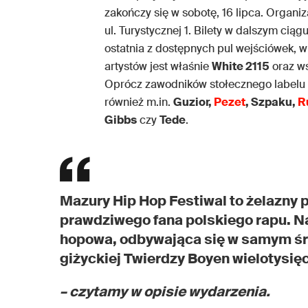
zakończy się w sobotę, 16 lipca. Organi
ul. Turystycznej 1. Bilety w dalszym cią
ostatnia z dostępnych pul wejściówek, 
artystów jest właśnie
White 2115
oraz w
Oprócz zawodników stołecznego label
również m.in.
Guzior,
Pezet
, Szpaku,
R
Gibbs
czy
Tede
.
Mazury Hip Hop Festiwal to żelazny
prawdziwego fana polskiego rapu. Na
hopowa, odbywająca się w samym śr
giżyckiej Twierdzy Boyen wielotysię
– czytamy w opisie wydarzenia.