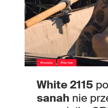
#muzyka
#hip-hop
White 2115
po
sanah
nie prz