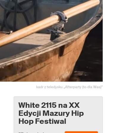
kadr z teledysku „Afterparty (to dla Was)”
White 2115 na XX
Edycji Mazury Hip
Hop Festiwal