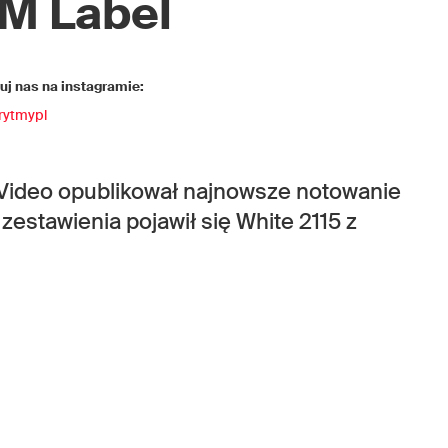
M Label
j nas na instagramie:
rytmypl
Video opublikował najnowsze notowanie
estawienia pojawił się White 2115 z