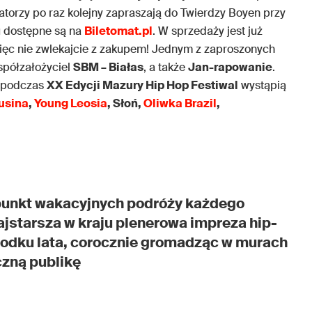
zatorzy po raz kolejny zapraszają do Twierdzy Boyen przy
gu dostępne są na
Biletomat.pl
. W sprzedaży jest już
więc nie zwlekajcie z zakupem! Jednym z zaproszonych
spółzałożyciel
SBM – Białas
, a także
Jan-rapowanie
.
u podczas
XX Edycji Mazury Hip Hop Festiwal
wystąpią
usina
,
Young Leosia
, Słoń,
Oliwka Brazil
,
 punkt wakacyjnych podróży każdego
jstarsza w kraju plenerowa impreza hip-
odku lata, corocznie gromadząc w murach
czną publikę