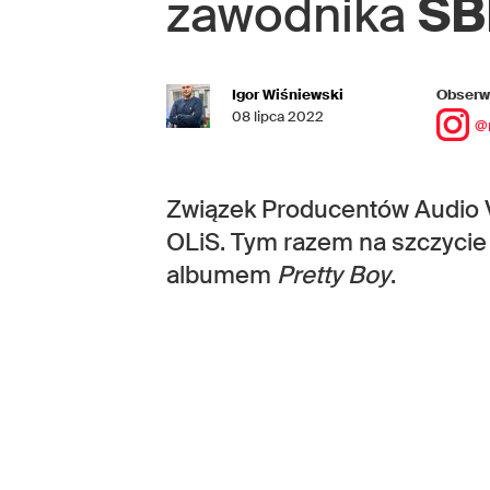
zawodnika
SB
Igor Wiśniewski
Obserwu
08 lipca 2022
@
Związek Producentów Audio 
OLiS. Tym razem na szczycie z
albumem
Pretty Boy
.