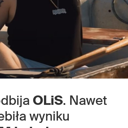
dbija
OLiS
. Nawet
ebiła wyniku