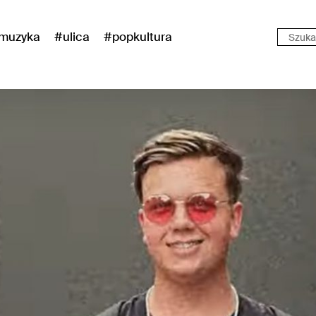
muzyka
#ulica
#popkultura