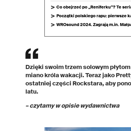
Co obejrzeć po „Reniferku”? Te ser
Początki polskiego rapu: pierwsze ka
WROsound 2024. Zagrają m.in. Małpa,
Dzięki swoim trzem solowym płytom 
miano króla wakacji. Teraz jako Pret
ostatniej części Rockstara, aby p
latu.
– czytamy w opisie wydawnictwa