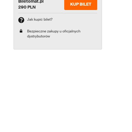
Biletomat.pl
KUP BILET
290 PLN
Jak kupić bilet?
Bezpieczne zakupy u oficjalnych
dystrybutorów