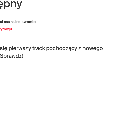
ępny
j nas na instagramie:
rytmypl
 się pierwszy track pochodzący z nowego
Sprawdź!