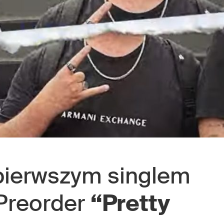
pierwszym singlem
 Preorder
“Pretty