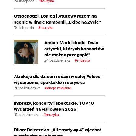
24 listopada
#muzyka
Otsochodzi, Lohleq i Atutowy razem na
scenie w finale kampanii „Ekipa na Życie”
18 listopada
#muzyka
Amber Mark i dodie. Dwie
artystki, których koncertów
nie można przegapić!
24 października
#muzyka
Atrakcje dla dzieci i rodzin w całej Polsce –
wydarzenia, spektakle i rozrywka
20 października
#akcje miejskie
Imprezy, koncerty i spektakle. TOP 10
wydarzeń na Halloween 2025
15 października
#muzyka
Bilon: Balcerek z „Alternatywy 4” wjechał
w moje struny głosowe