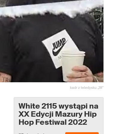
kadr z teledysku „18"
White 2115 wystąpi na
XX Edycji Mazury Hip
Hop Festiwal 2022