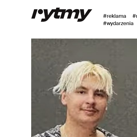
#reklama
#
#wydarzenia