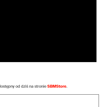
dostępny od dziś na stronie
SBMStore
.