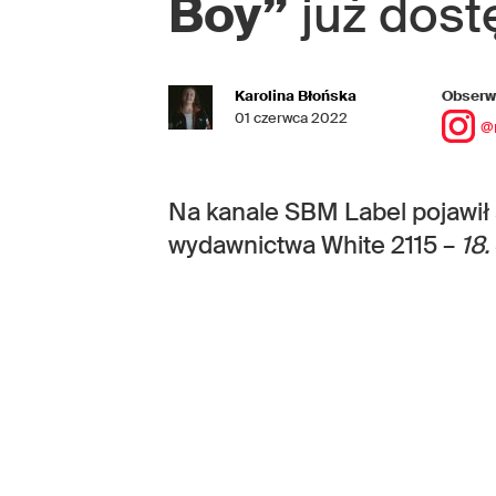
Boy”
już dost
Karolina Błońska
Obserwu
01 czerwca 2022
@
Na kanale SBM Label pojawił
wydawnictwa White 2115 –
18.