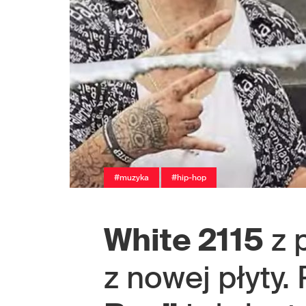
#muzyka
#hip-hop
White 2115
z 
z nowej płyty.