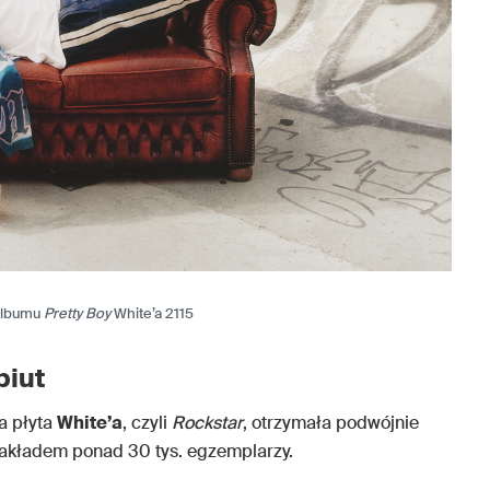
albumu
Pretty Boy
White’a 2115
biut
a płyta
White’a
, czyli
Rockstar
, otrzymała podwójnie
nakładem ponad 30 tys. egzemplarzy.