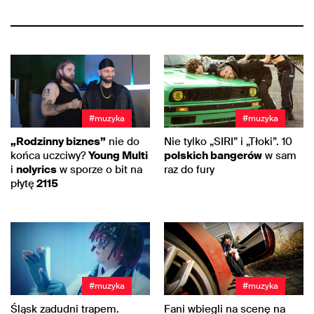
#muzyka
#muzyka
„Rodzinny biznes”
nie do
Nie tylko „SIRI” i „Tłoki”. 10
końca uczciwy?
Young Multi
polskich bangerów
w sam
i
nolyrics
w sporze o bit na
raz do fury
płytę
2115
#muzyka
#muzyka
Śląsk zadudni trapem.
Fani wbiegli na scenę na