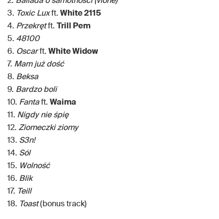
2.
Ballada o samotności (vlone)
3.
Toxic Lux
ft.
White 2115
4.
Przekręt
ft.
Trill Pem
5.
48100
6.
Oscar
ft.
White Widow
7.
Mam już dość
8.
Beksa
9.
Bardzo boli
10.
Fanta
ft.
Waima
11.
Nigdy nie śpię
12.
Ziomeczki ziomy
13.
S3n!
14.
Sól
15.
Wolność
16.
Blik
17.
Teill
18.
Toast
(bonus track)