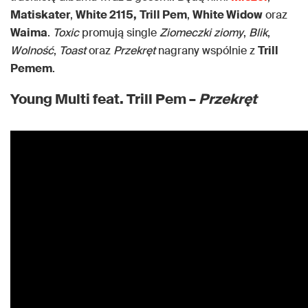
Matiskater
,
White 2115,
Trill Pem
,
White Widow
oraz
Waima
.
Toxic
promują single
Ziomeczki ziomy
,
Blik
,
Wolność
,
Toast
oraz
Przekręt
nagrany wspólnie z
Trill
Pemem
.
Young Multi feat. Trill Pem –
Przekręt