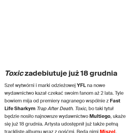
Toxic
zadebiutuje już 18 grudnia
Szef wytwórni i marki odzieżowej
YFL
na nowe
wydawnictwo kazał czekać swoim fanom aż 2 lata. Tyle
bowiem mija od premiery nagranego wspólnie z
Fast
Life Sharkym
Trap After Death
.
Toxic
, bo taki tytuł
będzie nosiło najnowsze wydawnictwo
Multiego
, ukaże
się już 18 grudnia. Artysta udostępnił już także pełną
tracklistę albumu wraz z gośćmi. Będą nimi
Miszel
,