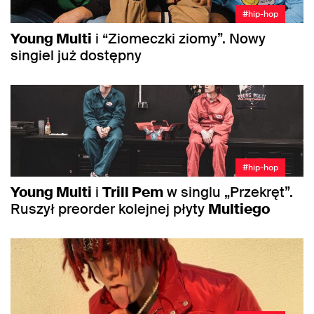
#hip-hop
Young Multi
i “Ziomeczki ziomy”. Nowy
singiel już dostępny
#hip-hop
Young Multi
i
Trill Pem
w singlu „Przekręt”.
Ruszył preorder kolejnej płyty
Multiego