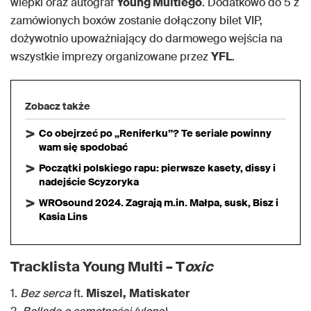
wlepki oraz autograf
Young Multiego
. Dodatkowo do 5 z
zamówionych boxów zostanie dołączony bilet VIP,
dożywotnio upoważniający do darmowego wejścia na
wszystkie imprezy organizowane przez
YFL
.
Zobacz także
Co obejrzeć po „Reniferku”? Te seriale powinny
wam się spodobać
Początki polskiego rapu: pierwsze kasety, dissy i
nadejście Scyzoryka
WROsound 2024. Zagrają m.in. Małpa, susk, Bisz i
Kasia Lins
Tracklista Young Multi – T
oxic
1.
Bez serca
ft.
Miszel,
Matiskater