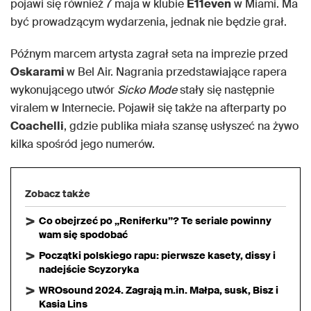
pojawi się również 7 maja w klubie
E11even
w Miami. Ma
być prowadzącym wydarzenia, jednak nie będzie grał.
Późnym marcem artysta zagrał seta na imprezie przed
Oskarami
w Bel Air. Nagrania przedstawiające rapera
wykonującego utwór
Sicko Mode
stały się następnie
viralem w Internecie. Pojawił się także na afterparty po
Coachelli
, gdzie publika miała szansę usłyszeć na żywo
kilka spośród jego numerów.
Zobacz także
Co obejrzeć po „Reniferku”? Te seriale powinny
wam się spodobać
Początki polskiego rapu: pierwsze kasety, dissy i
nadejście Scyzoryka
WROsound 2024. Zagrają m.in. Małpa, susk, Bisz i
Kasia Lins