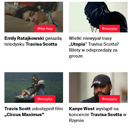
#hip-hop
#muzyka
Emily Ratajkowski
gwiazdą
Wielki niewypał trasy
teledysku
Travisa Scotta
„
Utopia
” Travisa Scotta?
Bilety w odsprzedaży za
grosze
#muzyka
#muzyka
Travis Scott
udostępnił film
Kanye West
wystąpił na
„Circus Maximus”
koncercie
Travisa Scotta
w
Rzymie