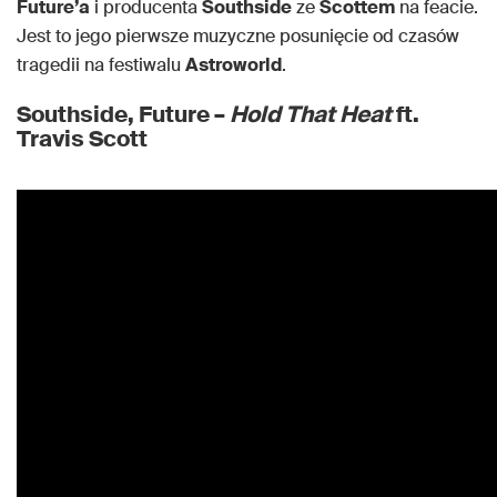
Future’a
i producenta
Southside
ze
Scottem
na feacie.
Jest to jego pierwsze muzyczne posunięcie od czasów
tragedii na festiwalu
Astroworld
.
Southside, Future –
Hold That Heat
ft.
Travis Scott