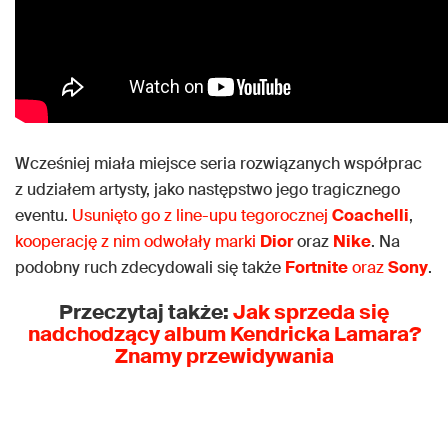
Wcześniej miała miejsce seria rozwiązanych współprac
z udziałem artysty, jako następstwo jego tragicznego
eventu.
Usunięto go z line-upu tegorocznej
Coachelli
,
kooperację z nim odwołały marki
Dior
oraz
Nike
. Na
podobny ruch zdecydowali się także
Fortnite
oraz
Sony
.
Przeczytaj także:
Jak sprzeda się
nadchodzący album Kendricka Lamara?
Znamy przewidywania