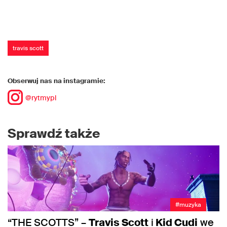
travis scott
Obserwuj nas na instagramie:
@rytmypl
Sprawdź także
#muzyka
“THE SCOTTS” –
Travis Scott
i
Kid Cudi
we