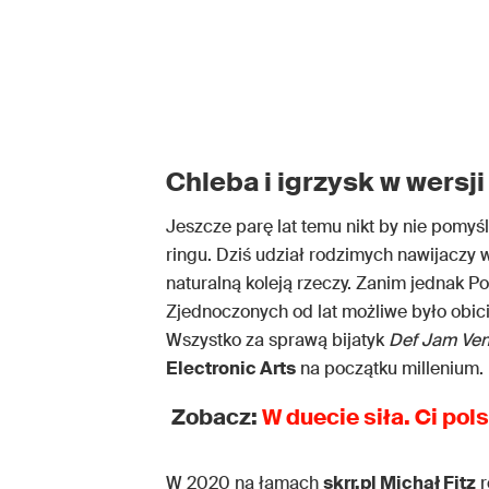
Chleba i igrzysk w wersji
Jeszcze parę lat temu nikt by nie pomyś
ringu. Dziś udział rodzimych nawijaczy 
naturalną koleją rzeczy. Zanim jednak P
Zjednoczonych od lat możliwe było obic
Wszystko za sprawą bijatyk
Def Jam Ven
Electronic Arts
na początku millenium.
Zobacz:
W duecie siła. Ci po
W 2020 na łamach
skrr.pl Michał Fitz
r