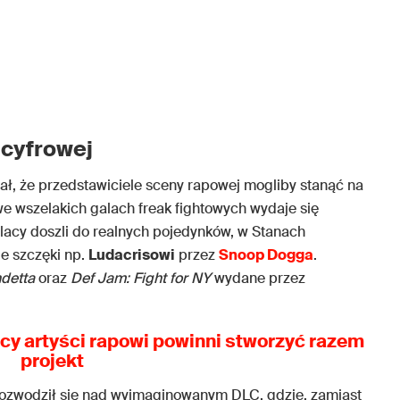
 cyfrowej
lał, że przedstawiciele sceny rapowej mogliby stanąć na
we wszelakich galach freak fightowych wydaje się
olacy doszli do realnych pojedynków, w Stanach
ie szczęki np.
Ludacrisowi
przez
Snoop Dogga
.
detta
oraz
Def Jam: Fight for NY
wydane przez
lscy artyści rapowi powinni stworzyć razem
projekt
ozwodził się nad wyimaginowanym DLC, gdzie, zamiast