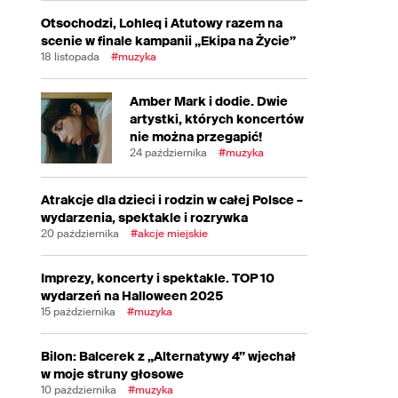
Otsochodzi, Lohleq i Atutowy razem na
scenie w finale kampanii „Ekipa na Życie”
18 listopada
#muzyka
Amber Mark i dodie. Dwie
artystki, których koncertów
nie można przegapić!
24 października
#muzyka
Atrakcje dla dzieci i rodzin w całej Polsce –
wydarzenia, spektakle i rozrywka
20 października
#akcje miejskie
Imprezy, koncerty i spektakle. TOP 10
wydarzeń na Halloween 2025
15 października
#muzyka
Bilon: Balcerek z „Alternatywy 4” wjechał
w moje struny głosowe
10 października
#muzyka