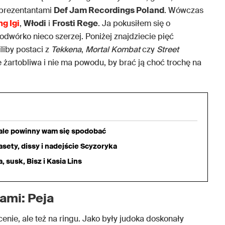
eprezentantami
Def Jam Recordings Poland
. Wówczas
g Igi
,
Włodi
i
Frosti Rege
. Ja pokusiłem się o
 podwórko nieco szerzej. Poniżej znajdziecie pięć
liby postaci z
Tekkena
,
Mortal Kombat
czy
Street
ie żartobliwa i nie ma powodu, by brać ją choć trochę na
iale powinny wam się spodobać
sety, dissy i nadejście Scyzoryka
 susk, Bisz i Kasia Lins
rami: Peja
enie, ale też na ringu. Jako były judoka doskonały