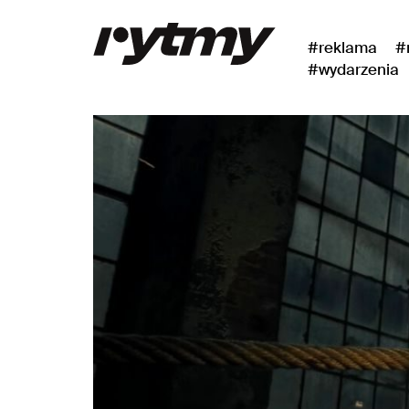
#reklama
#
#wydarzenia