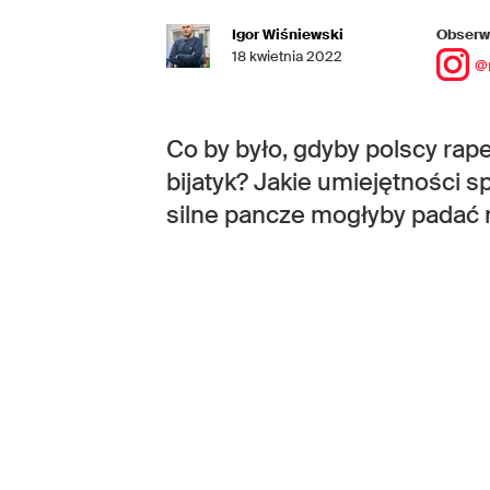
Igor Wiśniewski
Obserwu
18 kwietnia 2022
@
Co by było, gdyby polscy rape
bijatyk? Jakie umiejętności 
silne pancze mogłyby padać 