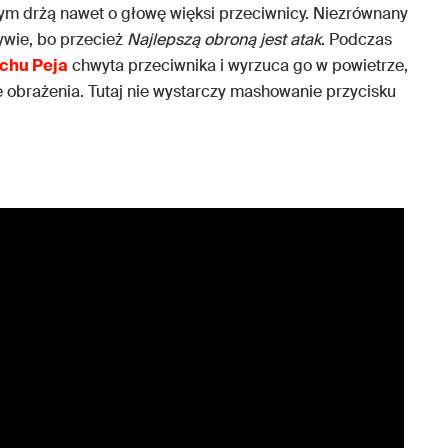
rym drżą nawet o głowę więksi przeciwnicy. Niezrównany
ywie, bo przecież
Najlepszą obroną jest atak
. Podczas
chu Peja
chwyta przeciwnika i wyrzuca go w powietrze,
e obrażenia. Tutaj nie wystarczy mashowanie przycisku