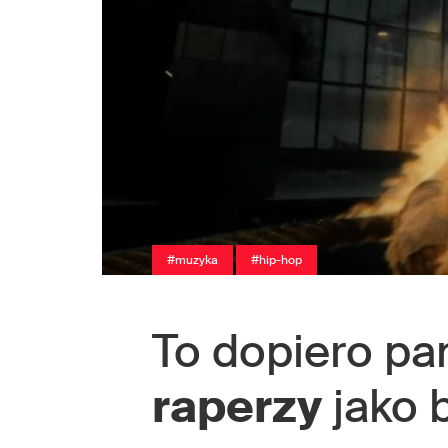
#muzyka
#hip-hop
To dopiero pa
raperzy
jako b