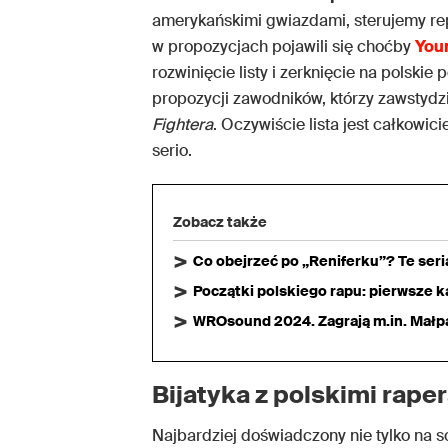
amerykańskimi gwiazdami, sterujemy r
w propozycjach pojawili się choćby
Youn
rozwinięcie listy i zerknięcie na polskie
propozycji zawodników, którzy zawstydzi
Fightera
. Oczywiście lista jest całkowic
serio.
Zobacz także
Co obejrzeć po „Reniferku”? Te ser
Początki polskiego rapu: pierwsze ka
WROsound 2024. Zagrają m.in. Małpa,
Bijatyka z polskimi rape
Najbardziej doświadczony nie tylko na sc