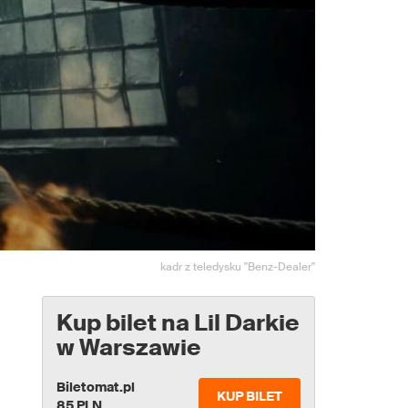
kadr z teledysku "Benz-Dealer"
Kup bilet na Lil Darkie
w Warszawie
Biletomat.pl
KUP BILET
85 PLN