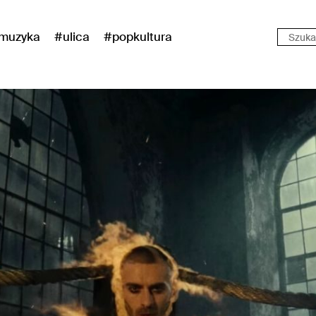
muzyka
#ulica
#popkultura