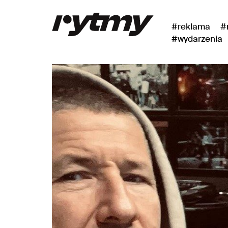
#reklama
#
#wydarzenia