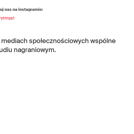
j nas na instagramie:
rytmypl
h mediach społecznościowych wspólne
udiu nagraniowym.