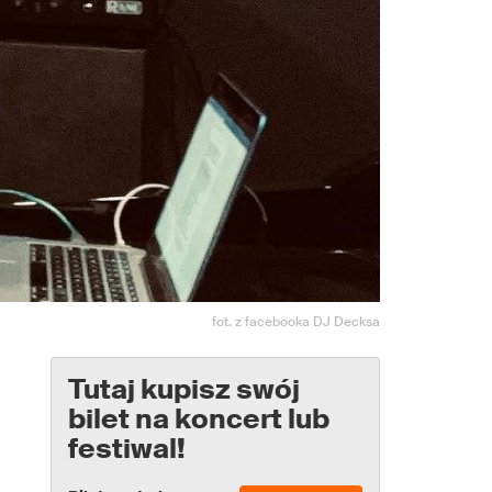
fot. z facebooka DJ Decksa
Tutaj kupisz swój
bilet na koncert lub
festiwal!