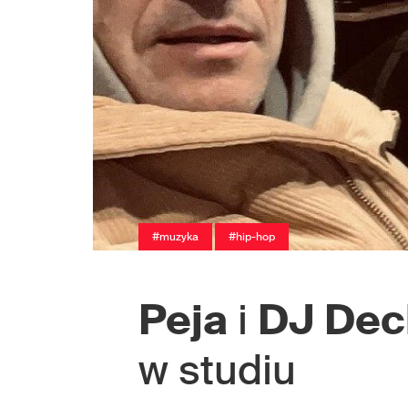
#muzyka
#hip-hop
Peja
i
DJ Dec
w studiu