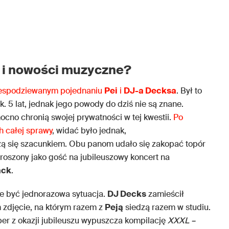
e i nowości muzyczne?
niespodziewanym pojednaniu
Pei
i
DJ-a Decksa
. Był to
k. 5 lat, jednak jego powody do dziś nie są znane.
ocno chronią swojej prywatności w tej kwestii.
Po
 całej sprawy
, widać było jednak,
ą się szacunkiem. Obu panom udało się zakopać topór
proszony jako gość na jubileuszowy koncert na
ack
.
ie być jednorazowa sytuacja.
DJ Decks
zamieścił
zdjęcie, na którym razem z
Peją
siedzą razem w studiu.
er z okazji jubileuszu wypuszcza kompilację
XXXL –