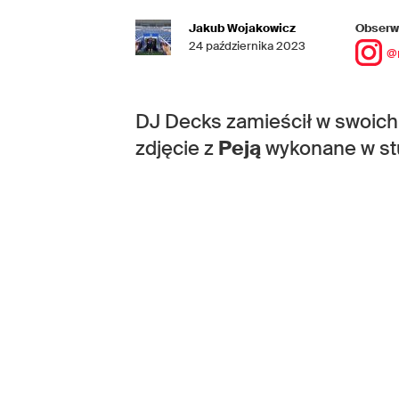
Jakub Wojakowicz
Obserwu
24 października 2023
@
DJ Decks zamieścił w swoic
zdjęcie z
Peją
wykonane w st