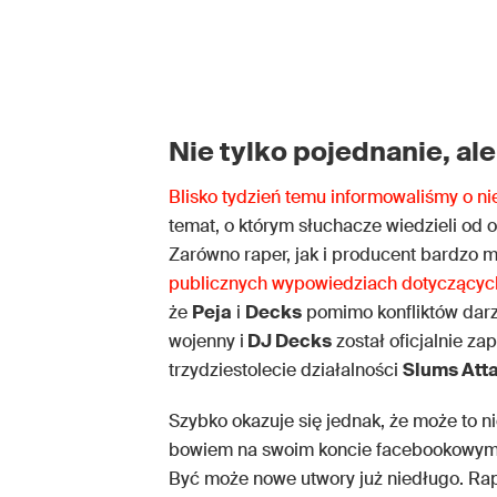
Nie tylko pojednanie, al
Blisko tydzień temu informowaliśmy o 
temat, o którym słuchacze wiedzieli od o
Zarówno raper, jak i producent bardzo m
publicznych wypowiedziach dotyczących
że
Peja
i
Decks
pomimo konfliktów darz
wojenny i
DJ Decks
został oficjalnie za
trzydziestolecie działalności
Slums Att
Szybko okazuje się jednak, że może to n
bowiem na swoim koncie facebookowym 
Być może nowe utwory już niedługo. Rap