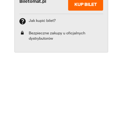
Biletomat.pl
KUP BILET
Jak kupić bilet?
Bezpieczne zakupy u oficjalnych
dystrybutorów