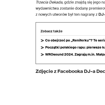
Trzecia Dekada
, gdzie znajdą się jego n
wydawnictwa zostanie dodany premier
z nowych utworów był ten nagrany z
DJ
Zobacz także
Co obejrzeć po „Reniferku”? Te ser
Początki polskiego rapu: pierwsze ka
WROsound 2024. Zagrają m.in. Małpa,
Zdjęcie z Facebooka DJ-a De