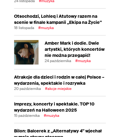
24 listopada
#muzyka
Otsochodzi, Lohleq i Atutowy razem na
scenie w finale kampanii „Ekipa na Życie”
18 listopada
#muzyka
Amber Mark i dodie. Dwie
artystki, których koncertów
nie można przegapić!
24 października
#muzyka
Atrakcje dla dzieci i rodzin w całej Polsce –
wydarzenia, spektakle i rozrywka
20 października
#akcje miejskie
Imprezy, koncerty i spektakle. TOP 10
wydarzeń na Halloween 2025
15 października
#muzyka
Bilon: Balcerek z „Alternatywy 4” wjechał
w moje struny głosowe