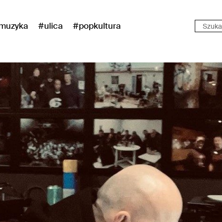
muzyka
#ulica
#popkultura