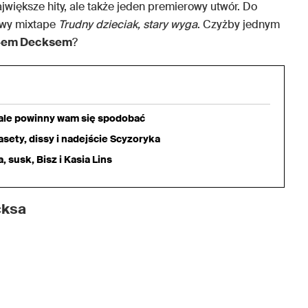
ajwiększe hity, ale także jeden premierowy utwór. Do
owy mixtape
Trudny dzieciak, stary wyga
. Czyżby jednym
-em Decksem
?
iale powinny wam się spodobać
sety, dissy i nadejście Scyzoryka
 susk, Bisz i Kasia Lins
cksa