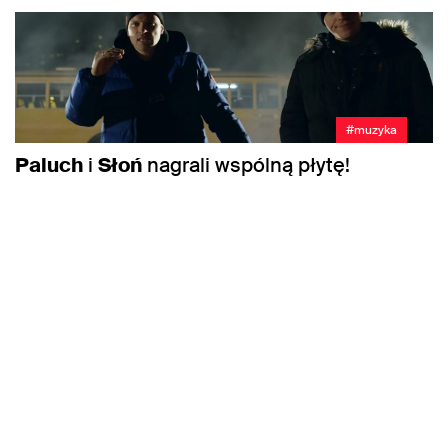
#muzyka
Paluch
i
Słoń
nagrali wspólną płytę!