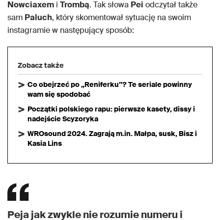
Nowciaxem
i
Trombą
. Tak słowa
Pei
odczytał także
sam
Paluch
, który skomentował sytuację na swoim
instagramie w następujący sposób:
Zobacz także
Co obejrzeć po „Reniferku”? Te seriale powinny
wam się spodobać
Początki polskiego rapu: pierwsze kasety, dissy i
nadejście Scyzoryka
WROsound 2024. Zagrają m.in. Małpa, susk, Bisz i
Kasia Lins
Peja jak zwykle nie rozumie numeru i