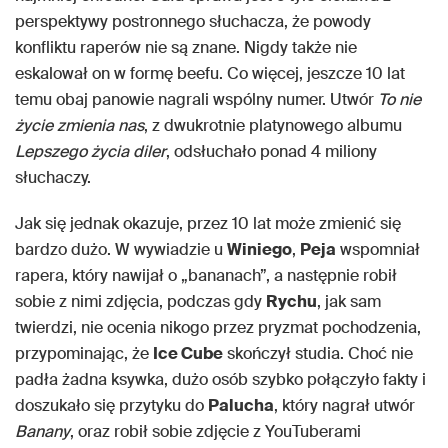
perspektywy postronnego słuchacza, że powody
konfliktu raperów nie są znane. Nigdy także nie
eskalował on w formę beefu. Co więcej, jeszcze 10 lat
temu obaj panowie nagrali wspólny numer. Utwór
To nie
życie zmienia nas
, z dwukrotnie platynowego albumu
Lepszego życia diler
, odsłuchało ponad 4 miliony
słuchaczy.
Jak się jednak okazuje, przez 10 lat może zmienić się
bardzo dużo. W wywiadzie u
Winiego
,
Peja
wspomniał
rapera, który nawijał o „bananach”, a następnie robił
sobie z nimi zdjęcia, podczas gdy
Rychu
, jak sam
twierdzi, nie ocenia nikogo przez pryzmat pochodzenia,
przypominając, że
Ice Cube
skończył studia. Choć nie
padła żadna ksywka, dużo osób szybko połączyło fakty i
doszukało się przytyku do
Palucha
, który nagrał utwór
Banany
, oraz robił sobie zdjęcie z YouTuberami