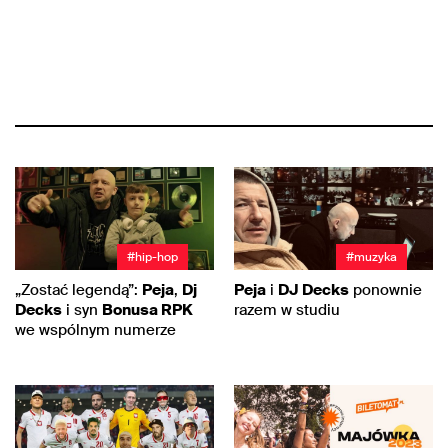
#hip-hop
#muzyka
„Zostać legendą”:
Peja
,
Dj
Peja
i
DJ Decks
ponownie
Decks
i syn
Bonusa RPK
razem w studiu
we wspólnym numerze