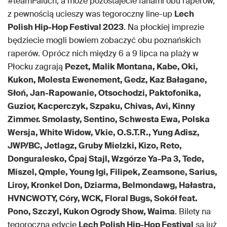
#teamPaluch, a może pozostajecie fanami obu raperów,
z pewnością ucieszy was tegoroczny line-up
Lech
Polish Hip-Hop Festival 2023
. Na płockiej imprezie
będziecie mogli bowiem zobaczyć obu poznańskich
raperów. Oprócz nich między 6 a 9 lipca na plaży w
Płocku zagrają
Pezet, Malik Montana, Kabe, Oki,
Kukon, Molesta Ewenement, Gedz, Kaz Bałagane,
Słoń, Jan-Rapowanie, Otsochodzi, Paktofonika,
Guzior, Kacperczyk, Szpaku, Chivas, Avi, Kinny
Zimmer. Smolasty, Sentino, Schwesta Ewa, Polska
Wersja, White Widow, Vkie, O.S.T.R., Yung Adisz,
JWP/BC, Jetlagz, Gruby Mielzki, Kizo, Reto,
Donguralesko, Ćpaj Stajl, Wzgórze Ya-Pa 3, Tede,
Miszel, Qmple, Young Igi, Filipek, Zeamsone, Sarius,
Liroy, Kronkel Don, Dziarma, Belmondawg, Hałastra,
HVNCWOTY, Córy, WCK, Floral Bugs, Sokół feat.
Pono, Szczyl, Kukon Ogrody Show, Waima
. Bilety na
tegoroczną edycję
Lech Polish Hip-Hop Festival
są już