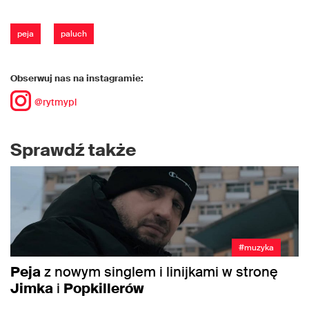
peja
paluch
Obserwuj nas na instagramie:
@rytmypl
Sprawdź także
#muzyka
Peja
z nowym singlem i linijkami w stronę
Jimka
i
Popkillerów