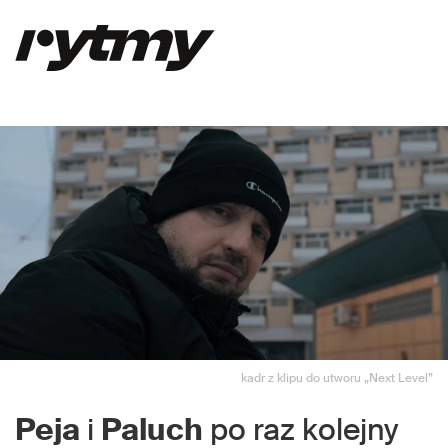
kadr z klipu do utworu „Next Level”
Peja
i
Paluch
po raz kolejny