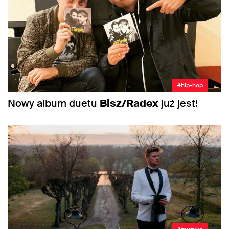
#hip-hop
Nowy album duetu
Bisz/Radex
już jest!