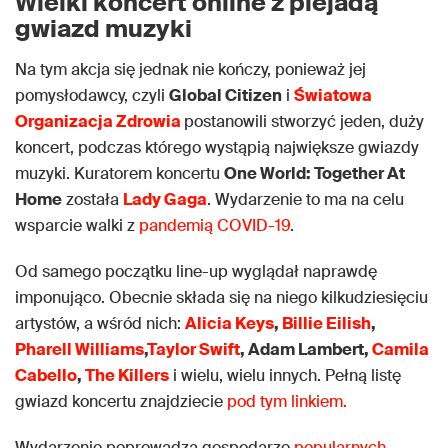
Wielki koncert online z plejadą
gwiazd muzyki
Na tym akcja się jednak nie kończy, ponieważ jej
pomysłodawcy, czyli
Global Citizen
i
Światowa
Organizacja Zdrowia
postanowili stworzyć jeden, duży
koncert, podczas którego wystąpią największe gwiazdy
muzyki. Kuratorem koncertu
One World: Together At
Home
została
Lady Gaga
. Wydarzenie to ma na celu
wsparcie walki z
pandemią COVID-19
.
Od samego początku line-up wyglądał naprawdę
imponująco. Obecnie składa się na niego kilkudziesięciu
artystów, a wśród nich:
Alicia Keys
,
Billie Eilish
,
Pharell Williams
,
Taylor Swift
, Adam Lambert,
Camila
Cabello
,
The Killers
i wielu, wielu innych. Pełną listę
gwiazd koncertu znajdziecie
pod tym linkiem.
Wydarzenie poprowadzą gospodarze
popularnych