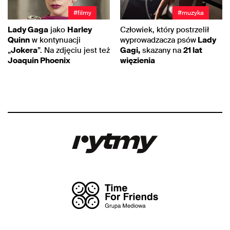
#filmy
#muzyka
Lady Gaga
jako
Harley
Człowiek, który postrzelił
Quinn
w kontynuacji
wyprowadzacza psów
Lady
„
Jokera
”. Na zdjęciu jest też
Gagi,
skazany na
21 lat
Joaquin Phoenix
więzienia