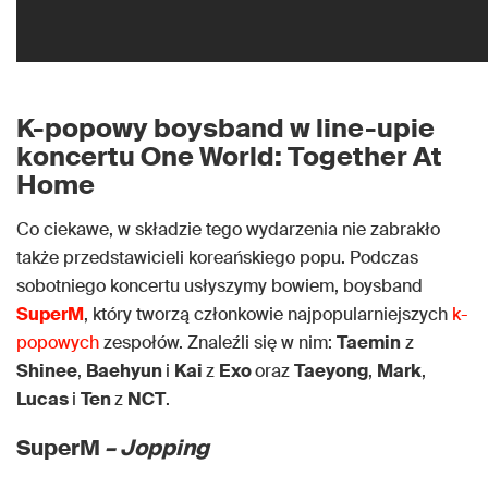
K-popowy boysband w line-upie
koncertu One World: Together At
Home
Co ciekawe, w składzie tego wydarzenia nie zabrakło
także przedstawicieli koreańskiego popu. Podczas
sobotniego koncertu usłyszymy bowiem, boysband
SuperM
, który tworzą członkowie najpopularniejszych
k-
popowych
zespołów. Znaleźli się w nim:
Taemin
z
Shinee
,
Baehyun
i
Kai
z
Exo
oraz
Taeyong
,
Mark
,
Lucas
i
Ten
z
NCT
.
SuperM
– Jopping