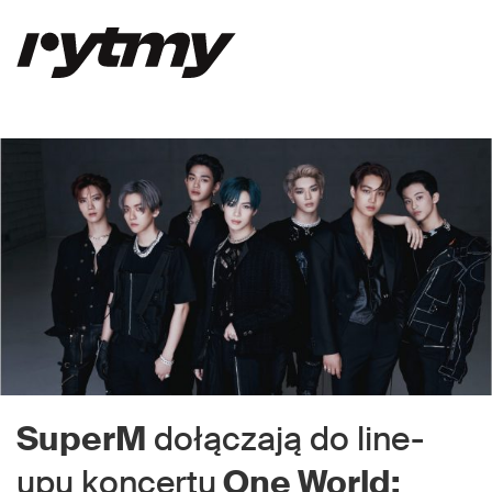
SuperM
dołączają do line-
upu koncertu
One World: