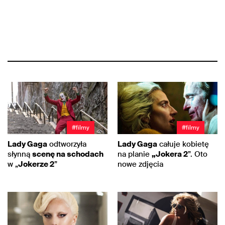
#filmy
#filmy
Lady Gaga
odtworzyła
Lady Gaga
całuje kobietę
słynną
scenę na schodach
na planie
„Jokera 2
”. Oto
w „
Jokerze 2
”
nowe zdjęcia