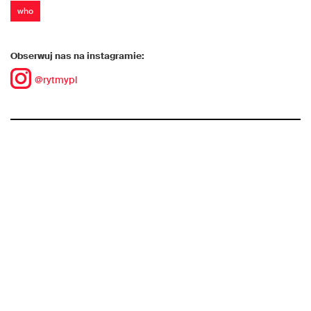
who
Obserwuj nas na instagramie:
@rytmypl