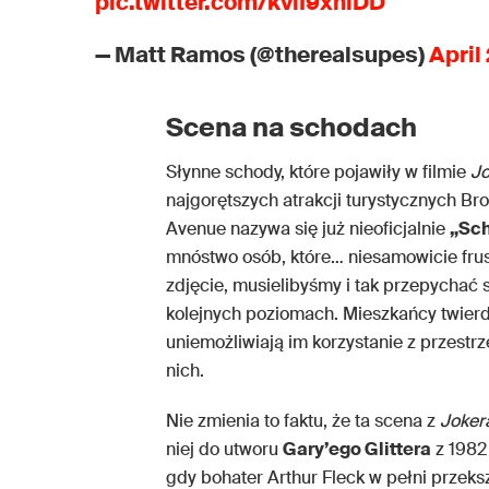
pic.twitter.com/kviI9xniDD
— Matt Ramos (@therealsupes)
April
Scena na schodach
Słynne schody, które pojawiły w filmie
Jo
najgorętszych atrakcji turystycznych B
Avenue nazywa się już nieoficjalnie
„Sc
mnóstwo osób, które… niesamowicie frus
zdjęcie, musielibyśmy i tak przepychać s
kolejnych poziomach. Mieszkańcy twierd
uniemożliwiają im korzystanie z przestrz
nich.
Nie zmienia to faktu, że ta scena z
Joker
niej do utworu
Gary’ego Glittera
z 1982
gdy bohater Arthur Fleck w pełni przek