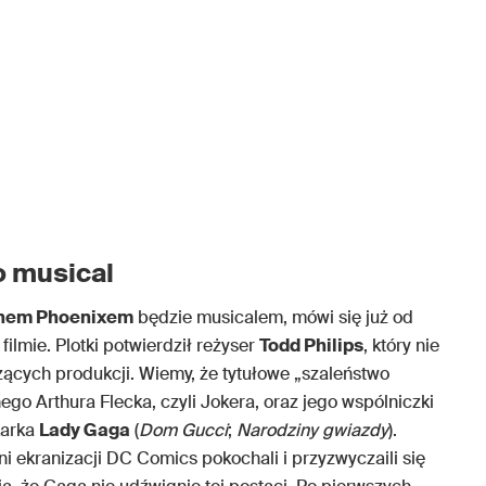
o musical
nem Phoenixem
będzie musicalem, mówi się już od
filmie. Plotki potwierdził reżyser
Todd Philips
, który nie
zących produkcji. Wiemy, że tytułowe „szaleństwo
o Arthura Flecka, czyli Jokera, oraz jego wspólniczki
nkarka
Lady Gaga
(
Dom Gucci
;
Narodziny gwiazdy
).
 ekranizacji DC Comics pokochali i przyzwyczaili się