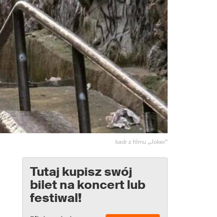
kadr z filmu „Joker”
Tutaj kupisz swój
bilet na koncert lub
festiwal!