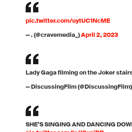
pic.twitter.com/uytUC1NcME
— . (@cravemedia_)
April 2, 2023
Lady Gaga filming on the Joker stair
— DiscussingFilm (@DiscussingFilm
SHE’S SINGING AND DANCING DOWN