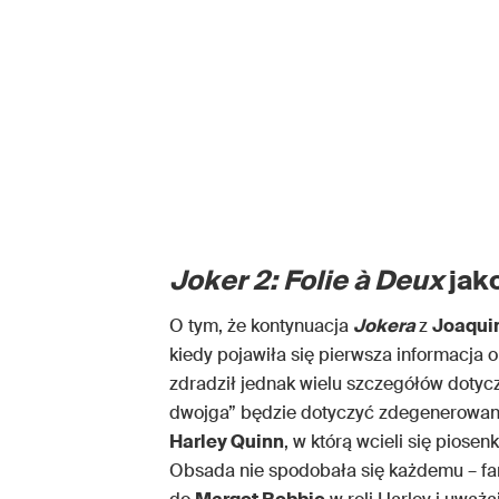
Joker 2: Folie à Deux
jak
O tym, że kontynuacja
Jokera
z
Joaqui
kiedy pojawiła się pierwsza informacja o 
zdradził jednak wielu szczegółów dotyc
dwojga” będzie dotyczyć zdegenerowaneg
Harley Quinn
, w którą wcieli się piose
Obsada nie spodobała się każdemu – fani