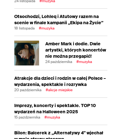
24 listopada
#muzyka
Otsochodzi, Lohleq i Atutowy razem na
scenie w finale kampanii „Ekipa na Życie”
18 listopada
#muzyka
Amber Mark i dodie. Dwie
artystki, których koncertów
nie można przegapić!
24 października
#muzyka
Atrakcje dla dzieci i rodzin w całej Polsce –
wydarzenia, spektakle i rozrywka
20 października
#akcje miejskie
Imprezy, koncerty i spektakle. TOP 10
wydarzeń na Halloween 2025
15 października
#muzyka
Bilon: Balcerek z „Alternatywy 4” wjechał
w moje struny głosowe