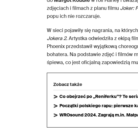
do
Margot Robbie
w roli Harley i uważa
zdjęciach i filmach z planu filmu
Joker: 
popu ich nie rozczaruje.
W sieci pojawiły się nagrania, na któr
Jokera 2
. Artystka odwiedziła z ekipą fi
Phoenix przedstawił wyjątkową choreo
bohatera. Na podstawie zdjęć i filmów 
śpiewa, co jest oficjalną zapowiedzią m
Zobacz także
Co obejrzeć po „Reniferku”? Te ser
Początki polskiego rapu: pierwsze ka
WROsound 2024. Zagrają m.in. Małpa,