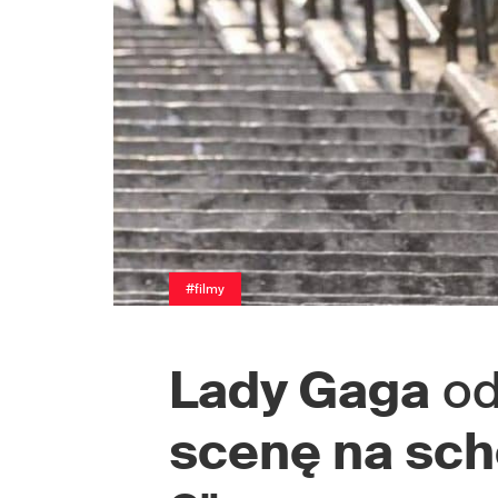
#filmy
Lady Gaga
od
scenę na sc