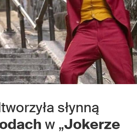
tworzyła słynną
hodach
w „
Jokerze