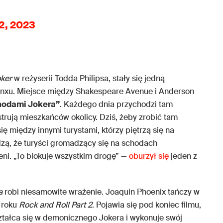
 2, 2023
ker
w reżyserii Todda Philipsa, stały się jedną
ronxu. Miejsce między Shakespeare Avenue i Anderson
hodami Jokera”
. Każdego dnia przychodzi tam
trują mieszkańców okolicy. Dziś, żeby zrobić tam
ię między innymi turystami, którzy piętrzą się na
zą, że turyści gromadzący się na schodach
eni. „To blokuje wszystkim drogę” —
oburzył się
jeden z
a
robi niesamowite wrażenie. Joaquin Phoenix tańczy w
 roku
Rock and Roll Part 2
. Pojawia się pod koniec filmu,
ształca się w demonicznego Jokera i wykonuje swój