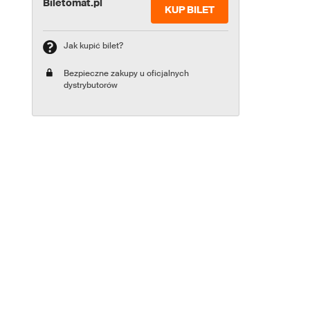
Biletomat.pl
KUP BILET
Jak kupić bilet?
Bezpieczne zakupy u oficjalnych
dystrybutorów