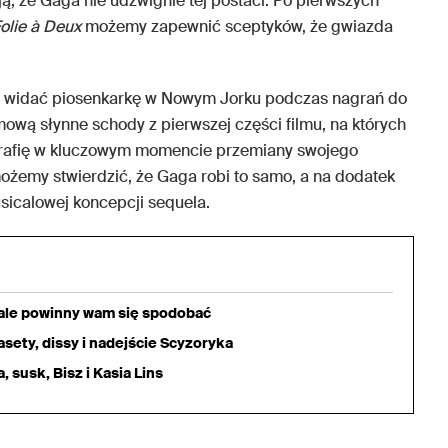
ją, że Gaga nie udźwignie tej postaci. Po pierwszych
Folie à Deux
możemy zapewnić sceptyków, że gwiazda
ych widać piosenkarkę w Nowym Jorku podczas nagrań do
lmową słynne schody z pierwszej części filmu, na których
grafię w kluczowym momencie przemiany swojego
możemy stwierdzić, że Gaga robi to samo, a na dodatek
usicalowej koncepcji sequela.
iale powinny wam się spodobać
sety, dissy i nadejście Scyzoryka
 susk, Bisz i Kasia Lins