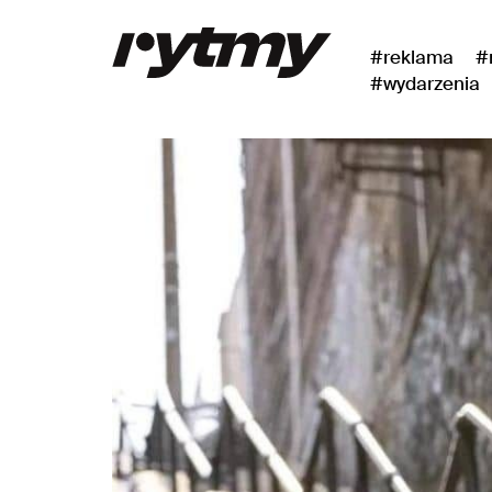
#reklama
#
#wydarzenia