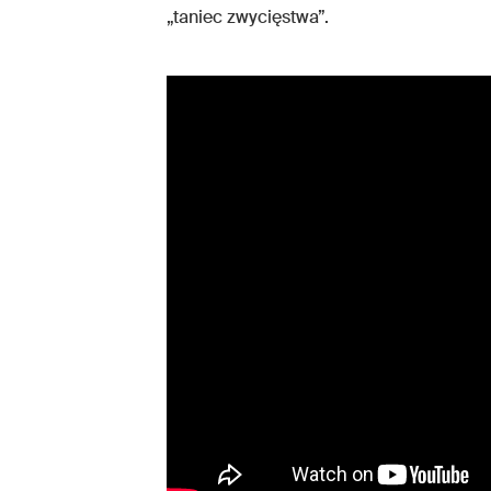
„taniec zwycięstwa”.