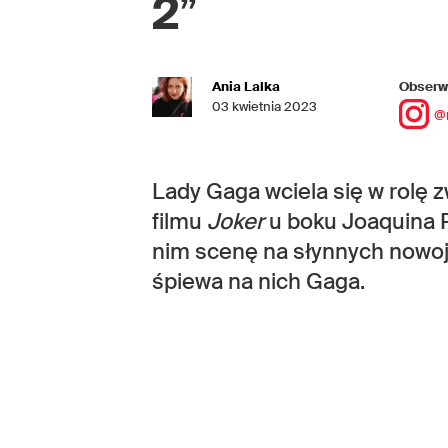
2
”
Ania Lalka
Obserwu
03 kwietnia 2023
@
Lady Gaga wciela się w rolę 
filmu
Joker
u boku Joaquina 
nim scenę na słynnych nowoj
śpiewa na nich Gaga.