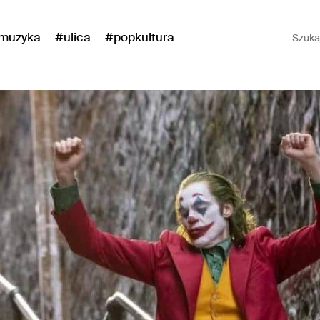
muzyka
#ulica
#popkultura