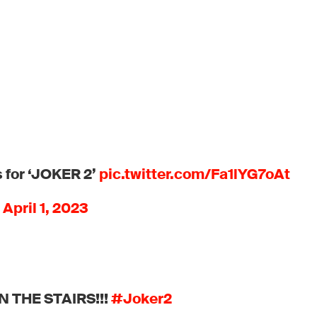
s for ‘JOKER 2’
pic.twitter.com/Fa1lYG7oAt
)
April 1, 2023
 THE STAIRS!!!
#Joker2