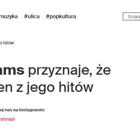
muzyka
#ulica
#popkultura
iams
przyznaje, że
en z jego hitów
j nas na instagramie:
rytmypl