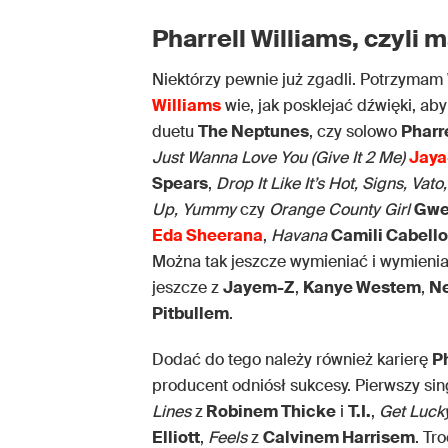
Pharrell Williams, czyli
Niektórzy pewnie już zgadli. Potrzymam
Williams
wie, jak posklejać dźwięki, ab
duetu
The Neptunes
, czy solowo
Pharr
Just Wanna Love You (Give It 2 Me)
Jaya
Spears
,
Drop It Like It’s Hot, Signs, Vato
Up, Yummy
czy
Orange County
Girl
Gwe
Eda Sheerana
,
Havana
Camili Cabello
Można tak jeszcze wymieniać i wymieni
jeszcze z
Jayem-Z
,
Kanye Westem
,
Ne
Pitbullem
.
Dodać do tego należy również karierę
P
producent odniósł sukcesy. Pierwszy si
Lines
z
Robinem Thicke
i
T.I.
,
Get Luck
Elliott
,
Feels
z
Calvinem Harrisem
. Tr