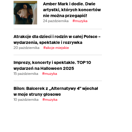
Amber Mark i dodie. Dwie
artystki, których koncertów
nie można przegapić!
24 października
#muzyka
Atrakcje dla dzieci i rodzin w całej Polsce –
wydarzenia, spektakle i rozrywka
20 października
#akcje miejskie
Imprezy, koncerty i spektakle. TOP 10
wydarzeń na Halloween 2025
15 października
#muzyka
Bilon: Balcerek z „Alternatywy 4” wjechał
w moje struny głosowe
10 października
#muzyka