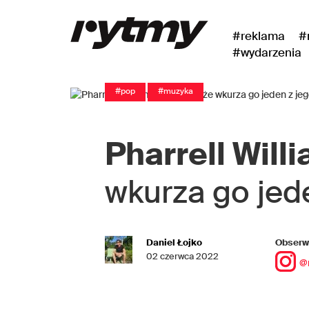
#reklama
#
#wydarzenia
#pop
#muzyka
Pharrell Will
wkurza go jed
Daniel Łojko
Obserwu
02 czerwca 2022
@