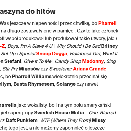
 maszyna do hitów
 Was jeszcze w niepewności przez chwilkę, bo
Pharrell
y na długo zostawały one w pamięci. Czy to jako członek
ell
współprodukował lub produkował takie utwory, jak:
I
-Z
,
Boys, I’m A Slave 4 U
i
Why Should I Be Sad
Britney
, Set Up
i
Special
Snoop Dogga
,
Hollaback Girl, Wind It
n Stefani
,
Give It To Me
i
Candy Shop
Madonny
,
Sing
,
Stir Fry
Migosów
czy
Sweetener
Ariany Grande
.
ać, bo
Pharrell Williams
wielokrotnie przecinał się
llym
,
Busta Rhymesem
,
Solange
czy nawet
harrella
jako wokalisty, bo i na tym polu amerykański
ngiel supergrupy
Swedish House Mafia
–
One
,
Blurred
y
z
Daft Punkiem
,
WTF (Where They From)
Missy
ochę tego jest, a nie możemy zapomnieć o jeszcze