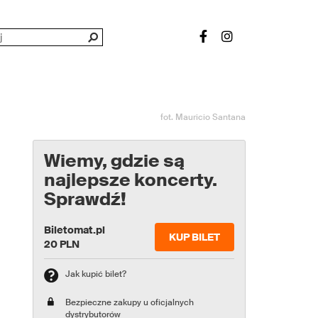
fot. Mauricio Santana
Wiemy, gdzie są
najlepsze koncerty.
Sprawdź!
Biletomat.pl
KUP BILET
20 PLN
Jak kupić bilet?
Bezpieczne zakupy u oficjalnych
dystrybutorów