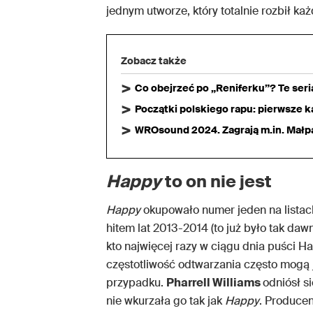
jednym utworze, który totalnie rozbił k
Zobacz także
Co obejrzeć po „Reniferku”? Te ser
Początki polskiego rapu: pierwsze ka
WROsound 2024. Zagrają m.in. Małpa,
Happy
to on nie jest
Happy
okupowało numer jeden na listach
hitem lat 2013-2014 (to już było tak daw
kto najwięcej razy w ciągu dnia puści Ha
częstotliwość odtwarzania często mogą 
przypadku.
Pharrell Williams
odniósł s
nie wkurzała go tak jak
Happy
. Produce