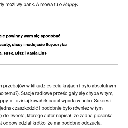
ażdy możliwy bank. A mowa tu o
Happy
.
iale powinny wam się spodobać
sety, dissy i nadejście Scyzoryka
 susk, Bisz i Kasia Lins
 przebojów w kilkudziesięciu krajach i było absolutnym
no temu?). Stacje radiowe prześcigały się chyba w tym,
ppy, a i dzisiaj kawałek nadal wpada w ucho. Sukces i
jednak zaszkodzić i podobnie było również w tym
ię do Tweeta, którego autor napisał, że żadna piosenka
nt odpowiedział krótko, że ma podobne odczucia.