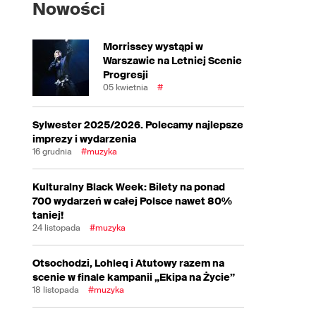
Nowości
Morrissey wystąpi w
Warszawie na Letniej Scenie
Progresji
05 kwietnia
#
Sylwester 2025/2026. Polecamy najlepsze
imprezy i wydarzenia
16 grudnia
#muzyka
Kulturalny Black Week: Bilety na ponad
700 wydarzeń w całej Polsce nawet 80%
taniej!
24 listopada
#muzyka
Otsochodzi, Lohleq i Atutowy razem na
scenie w finale kampanii „Ekipa na Życie”
18 listopada
#muzyka