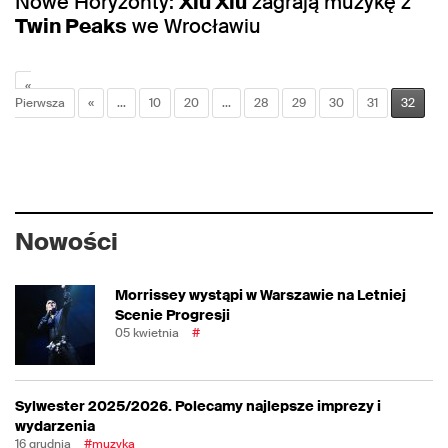
Nowe Horyzonty:
Xiu Xiu
zagrają muzykę z
Twin Peaks
we Wrocławiu
«
Pierwsza
«
...
10
20
...
28
29
30
31
32
Nowości
Morrissey wystąpi w Warszawie na Letniej
Scenie Progresji
05 kwietnia
#
Sylwester 2025/2026. Polecamy najlepsze imprezy i
wydarzenia
16 grudnia
#muzyka