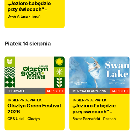
„Jezioro Łabędzie
przy świecach” –
koncert z tańcem na
Dwór Artusa - Toruń
żywo
Piątek
14 sierpnia
FESTIWALE
KUP BILET
MUZYKA KLASYCZNA
KUP BILET
14
SIERPNIA,
PIĄTEK
14
SIERPNIA,
PIĄTEK
Olsztyn Green Festival
„Jezioro Łabędzie
2026
przy świecach” –
koncert z tańcem na
CRS Ukiel - Olsztyn
Bazar Poznański - Poznań
żywo