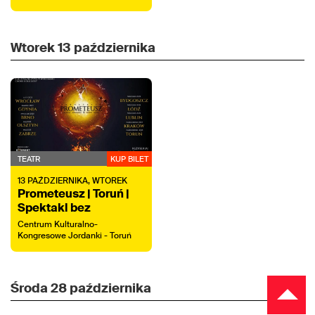
Wtorek
13 października
TEATR
KUP BILET
13
PAŹDZIERNIKA,
WTOREK
Prometeusz | Toruń |
Spektakl bez
Orkiestry
Centrum Kulturalno-
Kongresowe Jordanki - Toruń
Środa
28 października