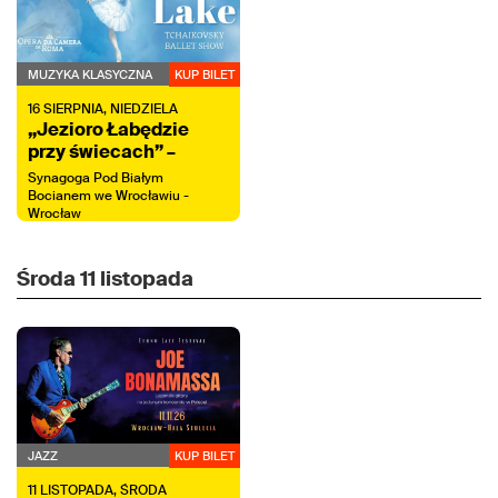
MUZYKA KLASYCZNA
KUP BILET
16
SIERPNIA,
NIEDZIELA
„Jezioro Łabędzie
przy świecach” –
koncert z tańcem na
Synagoga Pod Białym
żywo
Bocianem we Wrocławiu -
Wrocław
Środa
11 listopada
JAZZ
KUP BILET
11
LISTOPADA,
ŚRODA