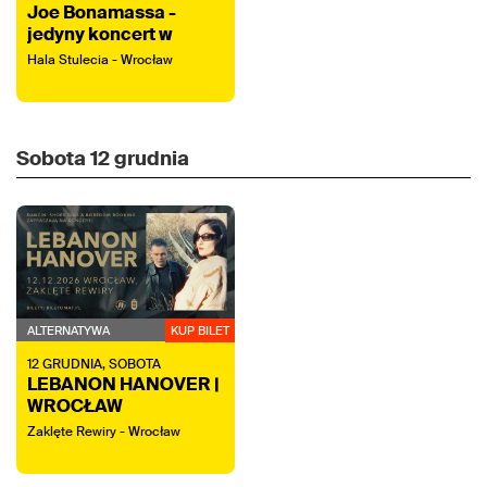
Joe Bonamassa -
jedyny koncert w
Polsce 2026 | Wrocław
Hala Stulecia - Wrocław
Sobota
12 grudnia
ALTERNATYWA
KUP BILET
12
GRUDNIA,
SOBOTA
LEBANON HANOVER |
WROCŁAW
Zaklęte Rewiry - Wrocław