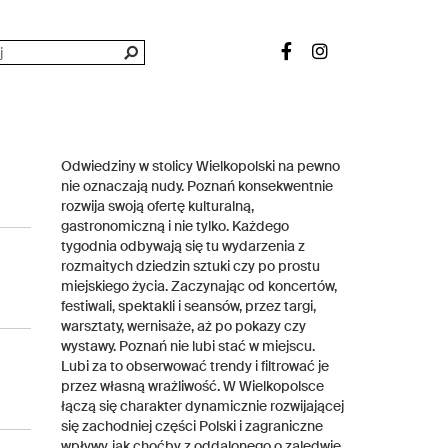
Odwiedziny w stolicy Wielkopolski na pewno
nie oznaczają nudy. Poznań konsekwentnie
rozwija swoją ofertę kulturalną,
gastronomiczną i nie tylko. Każdego
tygodnia odbywają się tu wydarzenia z
rozmaitych dziedzin sztuki czy po prostu
miejskiego życia. Zaczynając od koncertów,
festiwali, spektakli i seansów, przez targi,
warsztaty, wernisaże, aż po pokazy czy
wystawy. Poznań nie lubi stać w miejscu.
Lubi za to obserwować trendy i filtrować je
przez własną wrażliwość. W Wielkopolsce
łączą się charakter dynamicznie rozwijającej
się zachodniej części Polski i zagraniczne
wpływy, jak choćby z oddalonego o zaledwie