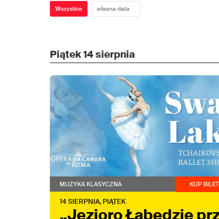
Wszystkie
Piątek
14 sierpnia
MUZYKA KLASYCZNA
KUP BILE
14
SIERPNIA,
PIĄTEK
„Jezioro Łabędzie pr