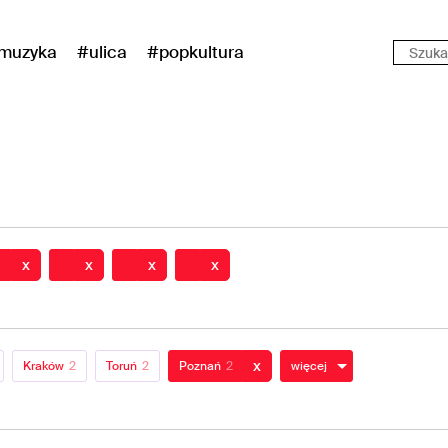
muzyka
#ulica
#popkultura
x
x
x
x
x
Kraków
2
Toruń
2
Poznań
2
więcej