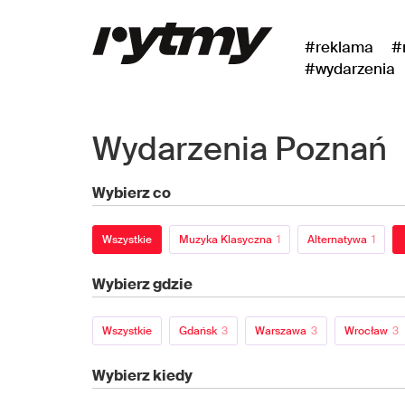
#reklama
#
#wydarzenia
Wydarzenia Poznań
Wybierz co
Wszystkie
Muzyka Klasyczna
1
Alternatywa
1
Wybierz gdzie
Wszystkie
Gdańsk
3
Warszawa
3
Wrocław
3
Wybierz kiedy