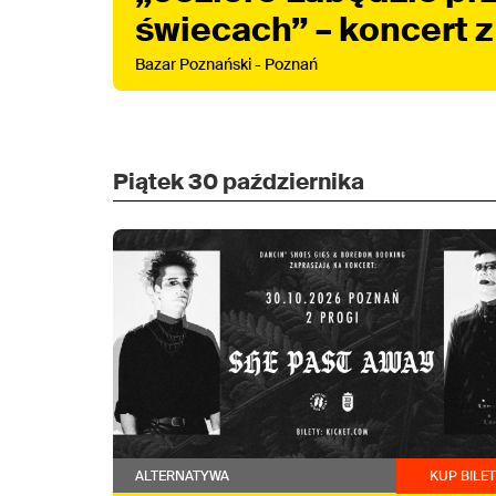
świecach” – koncert z
tańcem na żywo
Bazar Poznański - Poznań
Piątek
30 października
ALTERNATYWA
KUP BILE