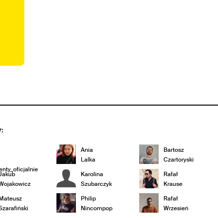
:
Ania
Bartosz
Lalka
Czartoryski
nty_oficjalnie
Jakub
Karolina
Rafał
Wojakowicz
Szubarczyk
Krause
Mateusz
Philip
Rafał
Szarafiński
Nincompop
Wrzesień