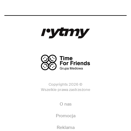
Copyrights 2026 ©
Wszelkie prawa zastrzeżone
O nas
Promocja
Reklama