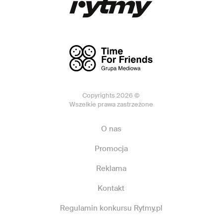
Copyrights 2026 ©
Wszelkie prawa zastrzeżone
O nas
Promocja
Reklama
Kontakt
Regulamin konkursu Rytmy.pl