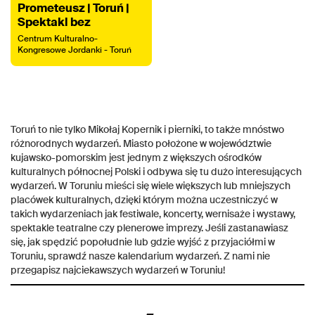
Prometeusz | Toruń |
Spektakl bez
Orkiestry
Centrum Kulturalno-
Kongresowe Jordanki - Toruń
Toruń to nie tylko Mikołaj Kopernik i pierniki, to także mnóstwo
różnorodnych wydarzeń. Miasto położone w województwie
kujawsko-pomorskim jest jednym z większych ośrodków
kulturalnych północnej Polski i odbywa się tu dużo interesujących
wydarzeń. W Toruniu mieści się wiele większych lub mniejszych
placówek kulturalnych, dzięki którym można uczestniczyć w
takich wydarzeniach jak festiwale, koncerty, wernisaże i wystawy,
spektakle teatralne czy plenerowe imprezy. Jeśli zastanawiasz
się, jak spędzić popołudnie lub gdzie wyjść z przyjaciółmi w
Toruniu, sprawdź nasze kalendarium wydarzeń. Z nami nie
przegapisz najciekawszych wydarzeń w Toruniu!