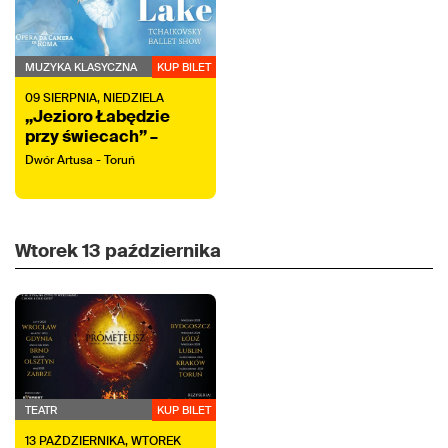
MUZYKA KLASYCZNA
KUP BILET
09
SIERPNIA,
NIEDZIELA
„Jezioro Łabędzie
przy świecach” –
koncert z tańcem na
Dwór Artusa - Toruń
żywo
Wtorek
13 października
TEATR
KUP BILET
13
PAŹDZIERNIKA,
WTOREK