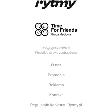
Copyrights 2026 ©
Wszelkie prawa zastrzeżone
O nas
Promocja
Reklama
Kontakt
Regulamin konkursu Rytmy.pl