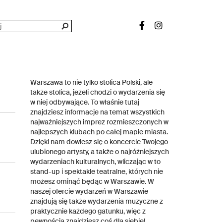
Warszawa to nie tylko stolica Polski, ale
także stolica, jeżeli chodzi o wydarzenia się
w niej odbywające. To właśnie tutaj
znajdziesz informacje na temat wszystkich
najważniejszych imprez rozmieszczonych w
najlepszych klubach po całej mapie miasta.
Dzięki nam dowiesz się o koncercie Twojego
ulubionego artysty, a także o najróżniejszych
wydarzeniach kulturalnych, wliczając w to
stand-up i spektakle teatralne, których nie
możesz ominąć będąc w Warszawie. W
naszej ofercie wydarzeń w Warszawie
znajdują się także wydarzenia muzyczne z
praktycznie każdego gatunku, więc z
pewnością znajdziesz coś dla siebie!