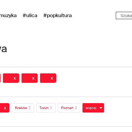
muzyka
#ulica
#popkultura
wa
x
x
x
x
Kraków
2
Toruń
2
Poznań
2
więcej