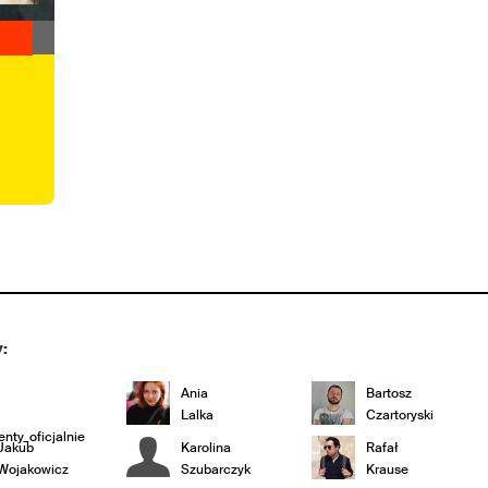
T
|
:
Ania
Bartosz
Lalka
Czartoryski
nty_oficjalnie
Jakub
Karolina
Rafał
Wojakowicz
Szubarczyk
Krause