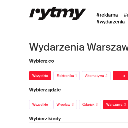
#reklama
#
#wydarzenia
Wydarzenia Warsza
Wybierz co
x
Wszystkie
Elektronika
1
Alternatywa
2
Wybierz gdzie
Wszystkie
Wrocław
3
Gdańsk
3
Warszawa
3
Wybierz kiedy