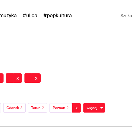
muzyka
#ulica
#popkultura
x
x
x
x
Gdańsk
3
Toruń
2
Poznań
2
więcej