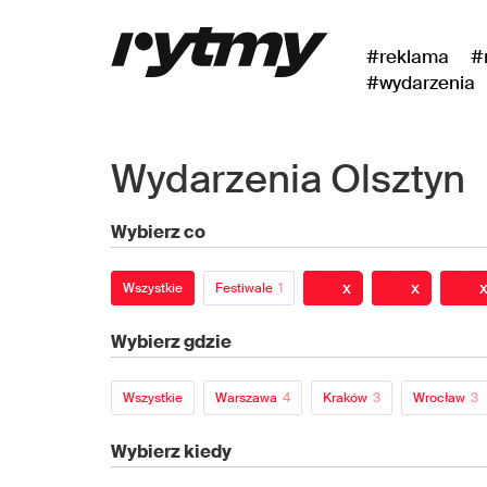
#reklama
#
#wydarzenia
Wydarzenia Olsztyn
Wybierz co
x
x
Wszystkie
Festiwale
1
Wybierz gdzie
Wszystkie
Warszawa
4
Kraków
3
Wrocław
3
Wybierz kiedy