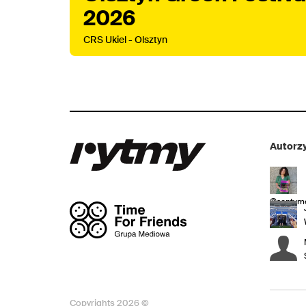
2026
CRS Ukiel - Olsztyn
Autorzy
@sentyme
Copyrights 2026 ©