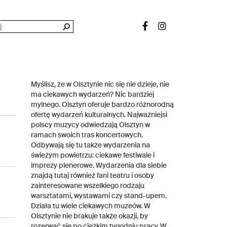
Myślisz, że w Olsztynie nic się nie dzieje, nie
ma ciekawych wydarzeń? Nic bardziej
mylnego. Olsztyn oferuje bardzo różnorodną
ofertę wydarzeń kulturalnych. Najważniejsi
polscy muzycy odwiedzają Olsztyn w
ramach swoich tras koncertowych.
Odbywają się tu także wydarzenia na
świeżym powietrzu: ciekawe festiwale i
imprezy plenerowe. Wydarzenia dla siebie
znajdą tutaj również fani teatru i osoby
zainteresowane wszelkiego rodzaju
warsztatami, wystawami czy stand-upem.
Działa tu wiele ciekawych muzeów. W
Olsztynie nie brakuje także okazji, by
rozerwać się po ciężkim tygodniu pracy. W