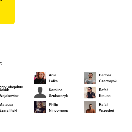
:
Ania
Bartosz
Lalka
Czartoryski
nty_oficjalnie
Jakub
Karolina
Rafał
Wojakowicz
Szubarczyk
Krause
Mateusz
Philip
Rafał
Szarafiński
Nincompop
Wrzesień