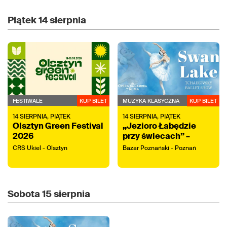
Piątek
14 sierpnia
FESTIWALE
KUP BILET
MUZYKA KLASYCZNA
KUP BILET
14
SIERPNIA,
PIĄTEK
14
SIERPNIA,
PIĄTEK
Olsztyn Green Festival
„Jezioro Łabędzie
2026
przy świecach” –
koncert z tańcem na
CRS Ukiel - Olsztyn
Bazar Poznański - Poznań
żywo
Sobota
15 sierpnia