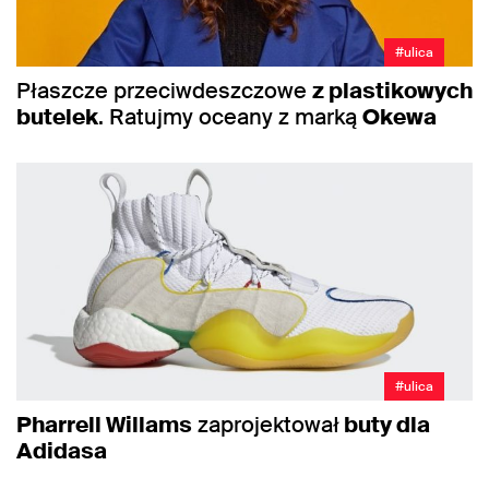
#ulica
Płaszcze przeciwdeszczowe
z plastikowych
butelek
. Ratujmy oceany z marką
Okewa
#ulica
Pharrell Willams
zaprojektował
buty dla
Adidasa