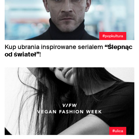
#popkultura
Kup ubrania inspirowane serialem
“Ślepnąc
od świateł”
!
#ulica