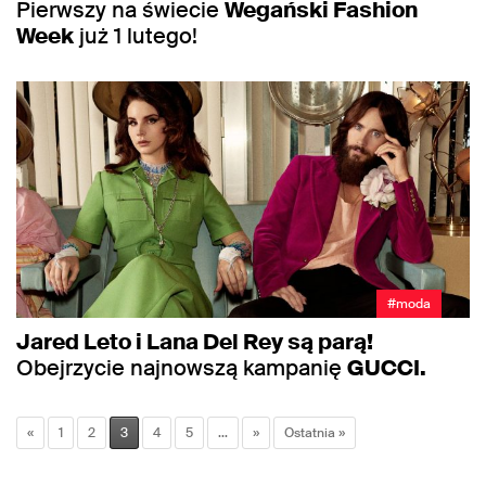
Pierwszy na świecie
Wegański Fashion
Week
już 1 lutego!
#moda
Jared Leto i Lana Del Rey są parą!
Obejrzycie najnowszą kampanię
GUCCI.
«
1
2
3
4
5
...
»
Ostatnia »