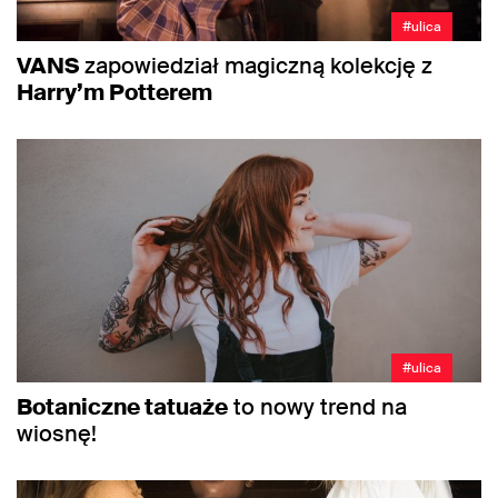
#ulica
VANS
zapowiedział magiczną kolekcję z
Harry’m Potterem
#ulica
Botaniczne tatuaże
to nowy trend na
wiosnę!