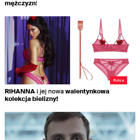
mężczyzn
!
#ulica
RIHANNA
i jej nowa
walentynkowa
kolekcja bielizny!