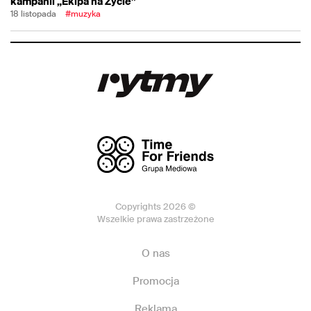
kampanii „Ekipa na Życie”
18 listopada
#muzyka
Copyrights 2026 ©
Wszelkie prawa zastrzeżone
O nas
Promocja
Reklama