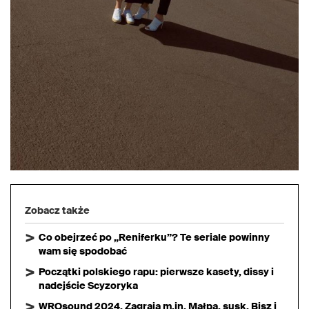
Zobacz także
Co obejrzeć po „Reniferku”? Te seriale powinny
wam się spodobać
Początki polskiego rapu: pierwsze kasety, dissy i
nadejście Scyzoryka
WROsound 2024. Zagrają m.in. Małpa, susk, Bisz i