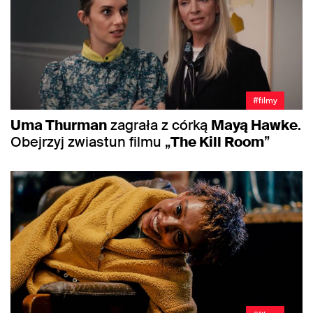
#filmy
Uma Thurman
zagrała z córką
Mayą Hawke
.
Obejrzyj zwiastun filmu „
The Kill Room
”