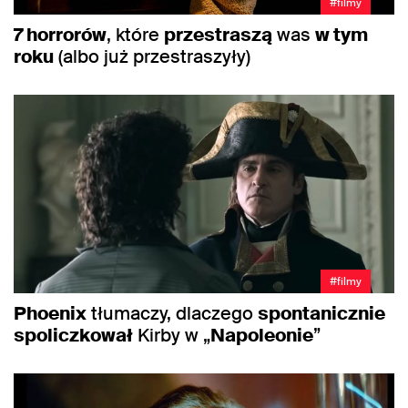
#filmy
7 horrorów
, które
przestraszą
was
w tym
roku
(albo już przestraszyły)
#filmy
Phoenix
tłumaczy, dlaczego
spontanicznie
spoliczkował
Kirby w „
Napoleonie
”