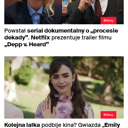
#filmy
Powstał
serial dokumentalny o „procesie
dekady”
.
Netflix
prezentuje trailer filmu
„Depp v. Heard”
#filmy
Kolejna lalka
podbije kina? Gwiazda „
Emily