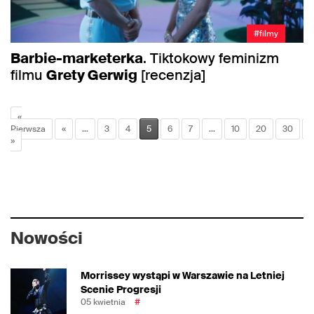
#filmy
Barbie-marketerka
. Tiktokowy feminizm
filmu
Grety Gerwig
[recenzja]
«
Pierwsza
«
...
3
4
5
6
7
...
10
20
30
..
»
Nowości
Morrissey wystąpi w Warszawie na Letniej
Scenie Progresji
05 kwietnia
#