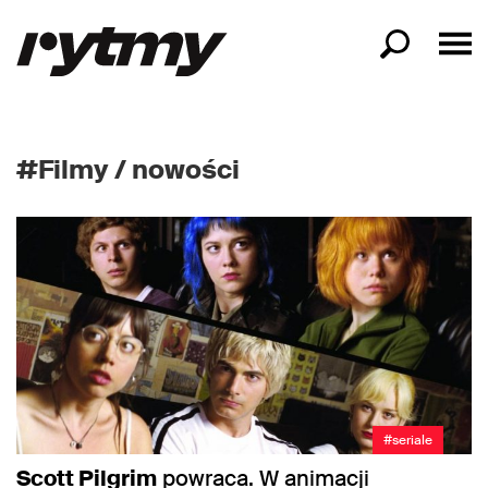
#Filmy / nowości
#seriale
Scott Pilgrim
powraca. W animacji