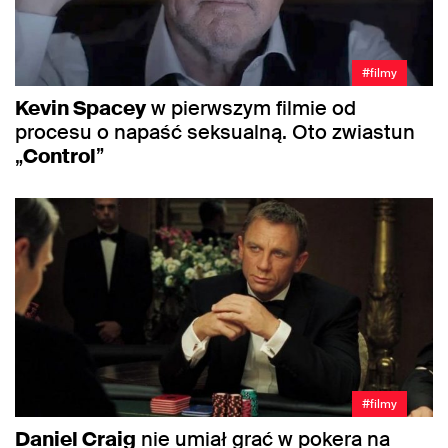
#filmy
Kevin Spacey
w pierwszym filmie od
procesu o napaść seksualną. Oto zwiastun
„
Control
”
#filmy
Daniel Craig
nie umiał grać w pokera na