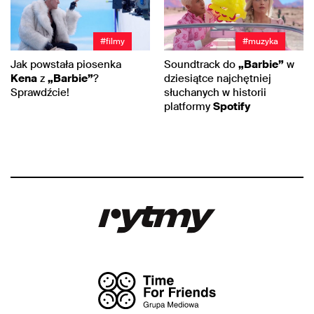
#filmy
#muzyka
Jak powstała piosenka
Soundtrack do
„Barbie”
w
Kena
z
„Barbie”
?
dziesiątce najchętniej
Sprawdźcie!
słuchanych w historii
platformy
Spotify