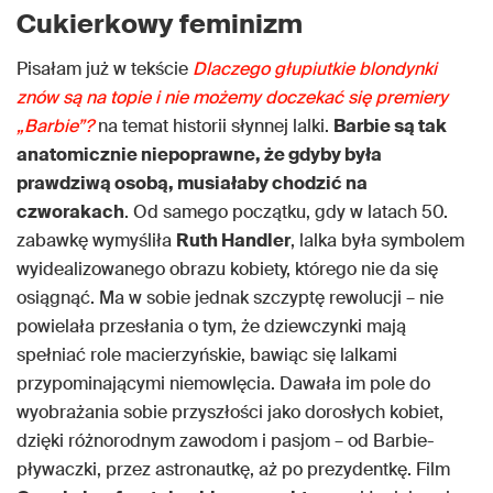
Cukierkowy feminizm
Pisałam już w tekście
Dlaczego głupiutkie blondynki
znów są na topie i nie możemy doczekać się premiery
„Barbie”?
na temat historii słynnej lalki.
Barbie są tak
anatomicznie niepoprawne, że gdyby była
prawdziwą osobą, musiałaby chodzić na
czworakach
. Od samego początku, gdy w latach 50.
zabawkę wymyśliła
Ruth Handler
, lalka była symbolem
wyidealizowanego obrazu kobiety, którego nie da się
osiągnąć. Ma w sobie jednak szczyptę rewolucji – nie
powielała przesłania o tym, że dziewczynki mają
spełniać role macierzyńskie, bawiąc się lalkami
przypominającymi niemowlęcia. Dawała im pole do
wyobrażania sobie przyszłości jako dorosłych kobiet,
dzięki różnorodnym zawodom i pasjom – od Barbie-
pływaczki, przez astronautkę, aż po prezydentkę. Film