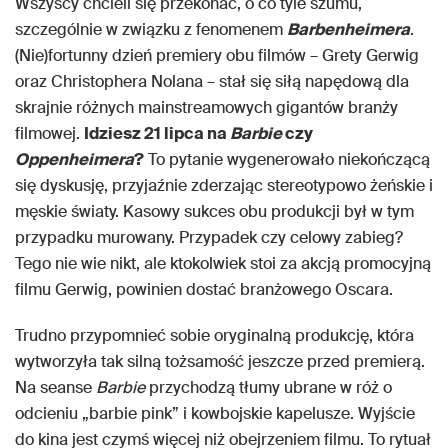
Wszyscy chcieli się przekonać, o co tyle szumu,
szczególnie w związku z fenomenem
Barbenheimera
.
(Nie)fortunny dzień premiery obu filmów – Grety Gerwig
oraz Christophera Nolana – stał się siłą napędową dla
skrajnie różnych mainstreamowych gigantów branży
filmowej.
Idziesz 21 lipca na
Barbie
czy
Oppenheimera
?
To pytanie wygenerowało niekończącą
się dyskusję, przyjaźnie zderzając stereotypowo żeńskie i
męskie światy. Kasowy sukces obu produkcji był w tym
przypadku murowany. Przypadek czy celowy zabieg?
Tego nie wie nikt, ale ktokolwiek stoi za akcją promocyjną
filmu Gerwig, powinien dostać branżowego Oscara.
Trudno przypomnieć sobie oryginalną produkcję, która
wytworzyła tak silną tożsamość jeszcze przed premierą.
Na seanse
Barbie
przychodzą tłumy ubrane w róż o
odcieniu „barbie pink” i kowbojskie kapelusze. Wyjście
do kina jest czymś więcej niż obejrzeniem filmu. To rytuał