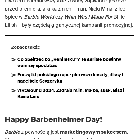
utworem. Niemal wszystkie zostały zajawione jeszcze
przed premierą, a kilka z nich – m.in. Nicki Minaj z Ice
Spice w
Barbie World
czy
What Was I Made For
Billie
Eilish – były częścią gigantycznej kampanii promocyjnej.
Zobacz także
Co obejrzeć po „Reniferku”? Te seriale powinny
wam się spodobać
Początki polskiego rapu: pierwsze kasety, dissy i
nadejście Scyzoryka
WROsound 2024. Zagrają m.in. Małpa, susk, Bisz i
Kasia Lins
Happy Barbenheimer Day!
Barbie
z pewnością jest
marketingowym sukcesem
.