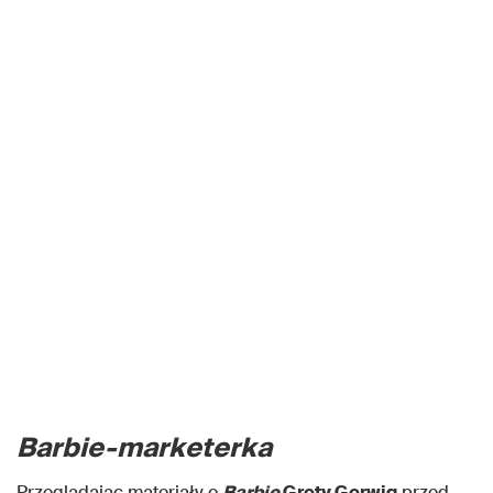
Barbie-marketerka
Przeglądając materiały o
Barbie
Grety Gerwig
przed