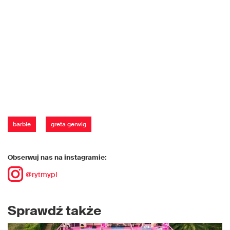
barbie
greta gerwig
Obserwuj nas na instagramie:
@rytmypl
Sprawdź także