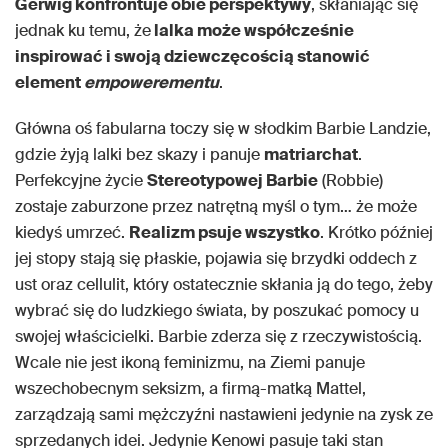
Gerwig konfrontuje obie perspektywy
, skłaniając się
jednak ku temu, że
lalka może współcześnie
inspirować i swoją dziewczęcością stanowić
element
empowerementu
.
Główna oś fabularna toczy się w słodkim Barbie Landzie,
gdzie żyją lalki bez skazy i panuje
matriarchat
.
Perfekcyjne życie
Stereotypowej Barbie
(Robbie)
zostaje zaburzone przez natrętną myśl o tym… że może
kiedyś umrzeć.
Realizm psuje wszystko
. Krótko później
jej stopy stają się płaskie, pojawia się brzydki oddech z
ust oraz cellulit, który ostatecznie skłania ją do tego, żeby
wybrać się do ludzkiego świata, by poszukać pomocy u
swojej właścicielki. Barbie zderza się z rzeczywistością.
Wcale nie jest ikoną feminizmu, na Ziemi panuje
wszechobecnym seksizm, a firmą-matką Mattel,
zarządzają sami mężczyźni nastawieni jedynie na zysk ze
sprzedanych idei. Jedynie Kenowi pasuje taki stan