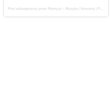
Post udostępniony przez Rytmy.pl – Muzyka | Koncerty | Popkultura | Lifestyle (@rytmypl)