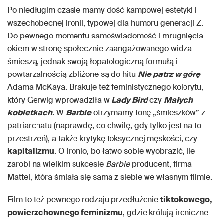
Po niedługim czasie mamy dość kampowej estetyki i
wszechobecnej ironii, typowej dla humoru generacji Z.
Do pewnego momentu samoświadomość i mrugnięcia
okiem w stronę społecznie zaangażowanego widza
śmieszą, jednak swoją łopatologiczną formułą i
powtarzalnością zbliżone są do hitu
Nie patrz w górę
Adama McKaya. Brakuje też feministycznego kolorytu,
który Gerwig wprowadziła w
Lady Bird
czy
Małych
kobietkach
. W
Barbie
otrzymamy tonę „śmieszków” z
patriarchatu (naprawdę, co chwilę, gdy tylko jest na to
przestrzeń), a także krytykę toksycznej męskości, czy
kapitalizmu
. O ironio, bo łatwo sobie wyobrazić, ile
zarobi na wielkim sukcesie
Barbie
producent, firma
Mattel, która śmiała się sama z siebie we własnym filmie.
Film to też pewnego rodzaju przedłużenie
tiktokowego,
powierzchownego feminizmu
, gdzie królują ironiczne