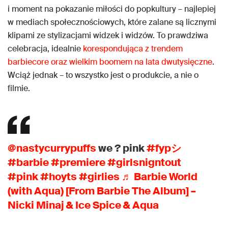
i moment na pokazanie miłości do popkultury – najlepiej
w mediach społecznościowych, które zalane są licznymi
klipami ze stylizacjami widzek i widzów. To prawdziwa
celebracja, idealnie
korespondująca z trendem
barbiecore oraz wielkim boomem na lata dwutysięczne
.
Wciąż jednak – to wszystko jest o produkcie, a nie o
filmie.
@nastycurrypuffs
we ? pink
#fypシ
#barbie
#premiere
#girlsnigntout
#pink
#hoyts
#girlies
♬ Barbie World
(with Aqua) [From Barbie The Album] –
Nicki Minaj & Ice Spice & Aqua