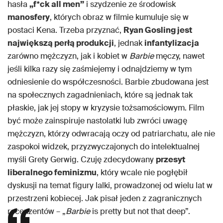
hasła
„f*ck all men”
i szydzenie ze środowisk
manosfery
, których obraz w filmie kumuluje się w
postaci Kena. Trzeba przyznać,
Ryan Gosling jest
największą perłą produkcji
, jednak
infantylizacja
zarówno mężczyzn, jak i kobiet w
Barbie
męczy, nawet
jeśli kilka razy się zaśmiejemy i odnajdziemy w tym
odniesienie do współczesności. Barbie zbudowana jest
na społecznych zagadnieniach, które są jednak tak
płaskie, jak jej stopy w kryzysie tożsamościowym. Film
być może zainspiruje nastolatki lub zwróci uwagę
mężczyzn, którzy odwracają oczy od patriarchatu, ale nie
zaspokoi widzek, przyzwyczajonych do intelektualnej
myśli Grety Gerwig. Czuję zdecydowany
przesyt
liberalnego feminizmu
, który wcale nie pogłębił
dyskusji na temat figury lalki, prowadzonej od wielu lat w
przestrzeni kobiecej. Jak pisał jeden z zagranicznych
recenzentów – „
Barbie
is pretty but not that deep”.