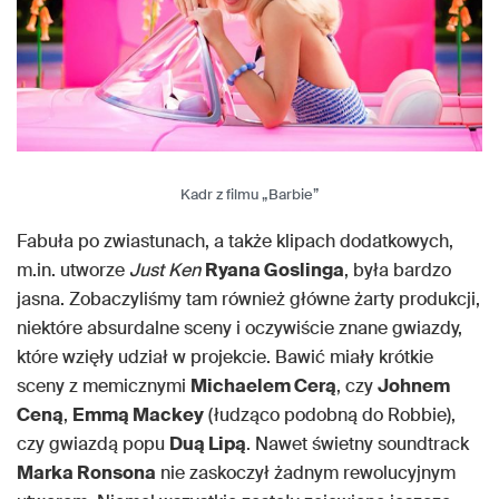
Kadr z filmu „Barbie”
Fabuła po zwiastunach, a także klipach dodatkowych,
m.in. utworze
Just Ken
Ryana Goslinga
, była bardzo
jasna. Zobaczyliśmy tam również główne żarty produkcji,
niektóre absurdalne sceny i oczywiście znane gwiazdy,
które wzięły udział w projekcie. Bawić miały krótkie
sceny z memicznymi
Michaelem Cerą
, czy
Johnem
Ceną
,
Emmą Mackey
(łudząco podobną do Robbie),
czy gwiazdą popu
Duą Lipą
. Nawet świetny soundtrack
Marka Ronsona
nie zaskoczył żadnym rewolucyjnym