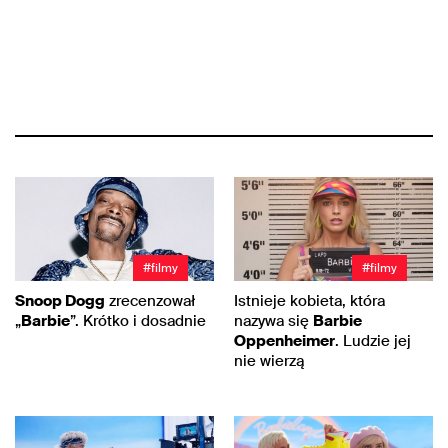
#filmy
#filmy
Snoop Dogg
zrecenzował
Istnieje kobieta, która
„
Barbie
”. Krótko i dosadnie
nazywa się
Barbie
Oppenheimer
. Ludzie jej
nie wierzą