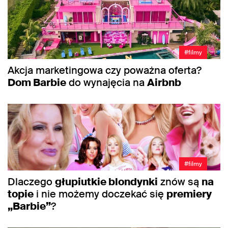
#filmy
Akcja marketingowa czy poważna oferta?
Dom Barbie
do wynajęcia na
Airbnb
#filmy
Dlaczego
głupiutkie blondynki
znów są
na
topie
i nie możemy doczekać się
premiery
„Barbie”
?