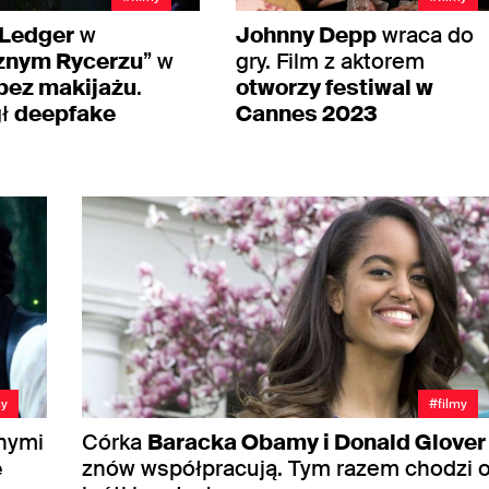
 Ledger
w
Johnny Depp
wraca do
znym Rycerzu
” w
gry. Film z aktorem
bez makijażu
.
otworzy festiwal w
ł
deepfake
Cannes 2023
my
#filmy
onymi
Córka
Baracka Obamy i Donald Glover
e
znów współpracują. Tym razem chodzi 