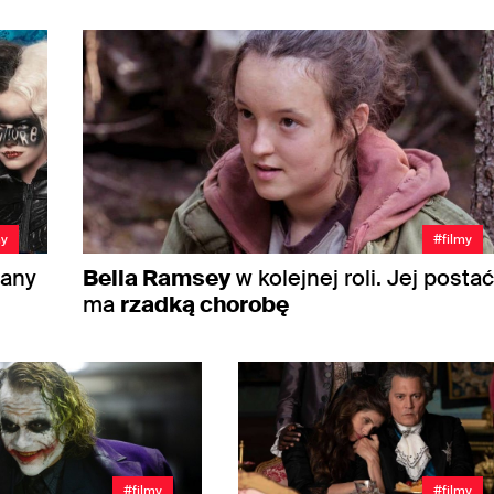
my
#filmy
wany
Bella Ramsey
w kolejnej roli. Jej posta
ma
rzadką chorobę
#filmy
#filmy