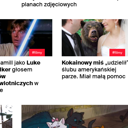
planach zdjęciowych
#filmy
#filmy
amill jako
Luke
Kokainowy miś
„udzielił
lker
głosem
ślubu amerykańskiej
ów
parze. Miał małą pomoc
wlotniczych
w
ie