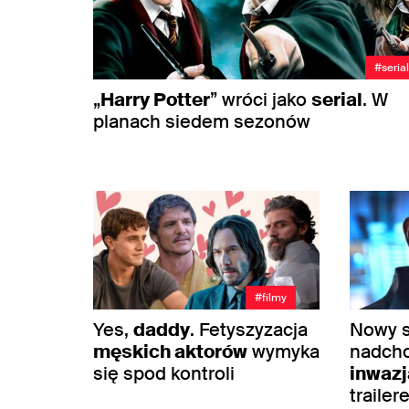
#seria
„
Harry Potter
” wróci jako
serial
. W
planach siedem sezonów
#filmy
Yes,
daddy
. Fetyszyzacja
Nowy s
męskich aktorów
wymyka
nadcho
się spod kontroli
inwazj
traile