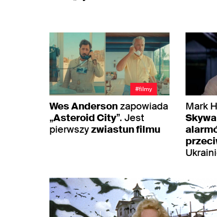
#filmy
Wes Anderson
zapowiada
Mark H
„
Asteroid City
”. Jest
Skywa
pierwszy
zwiastun filmu
alarm
przeci
Ukrain