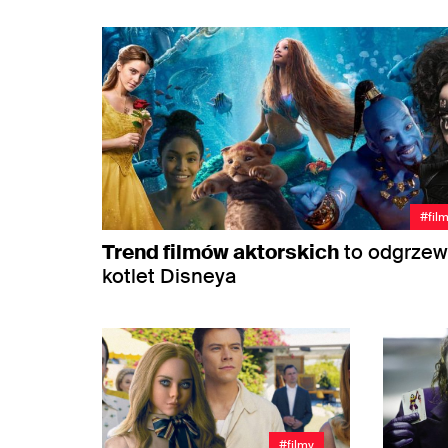
#fil
Trend filmów aktorskich
to odgrze
kotlet Disneya
#filmy