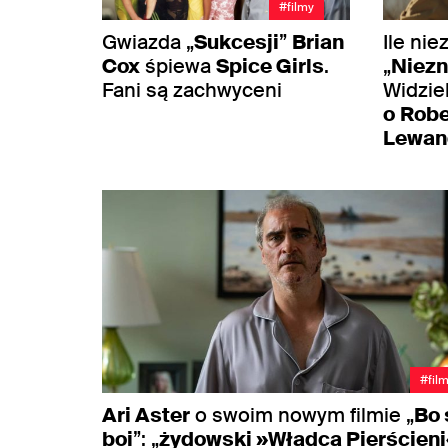
#filmy
Gwiazda „
Sukcesji
”
Brian
Ile ni
Cox
śpiewa
Spice Girls
.
„
Niez
Fani są zachwyceni
Widzie
o
Robe
Lewan
#fil
Ari Aster
o swoim nowym filmie „
Bo 
boi
”: „
żydowski »Władca Pierścieni