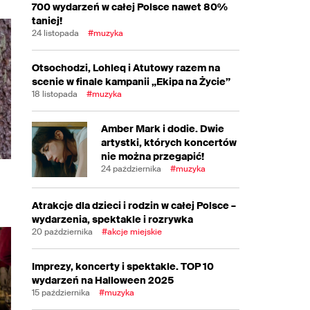
700 wydarzeń w całej Polsce nawet 80%
taniej!
24 listopada
#muzyka
Otsochodzi, Lohleq i Atutowy razem na
scenie w finale kampanii „Ekipa na Życie”
18 listopada
#muzyka
Amber Mark i dodie. Dwie
artystki, których koncertów
nie można przegapić!
24 października
#muzyka
ć
Atrakcje dla dzieci i rodzin w całej Polsce –
wydarzenia, spektakle i rozrywka
20 października
#akcje miejskie
Imprezy, koncerty i spektakle. TOP 10
wydarzeń na Halloween 2025
15 października
#muzyka