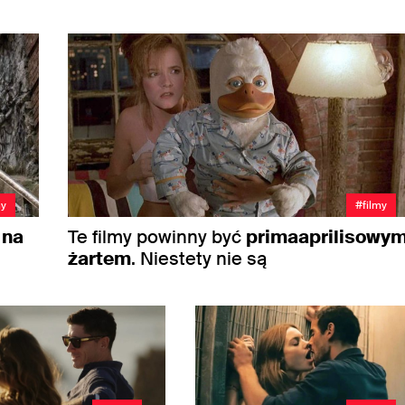
my
#filmy
 na
Te filmy powinny być
primaaprilisowy
żartem
. Niestety nie są