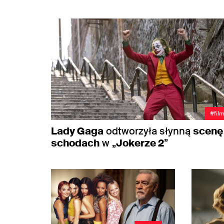
#fil
Lady Gaga
odtworzyła słynną
scenę
schodach
w „
Jokerze 2
”