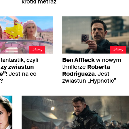
krótki metraż
#filmy
#filmy
 fantastik, czyli
Ben Affleck
w nowym
zy zwiastun
thrillerze
Roberta
e”
! Jest na co
Rodrigueza
. Jest
?
zwiastun „Hypnotic”