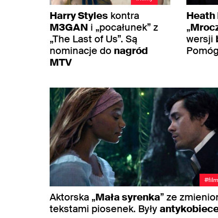
Harry Styles
kontra
Heath
M3GAN
i „pocałunek” z
„
Mroc
„The Last of Us”. Są
wersji
nominacje do
nagród
Pomóg
MTV
#fil
Aktorska „
Mała syrenka
” ze zmieni
tekstami piosenek. Były
antykobiec