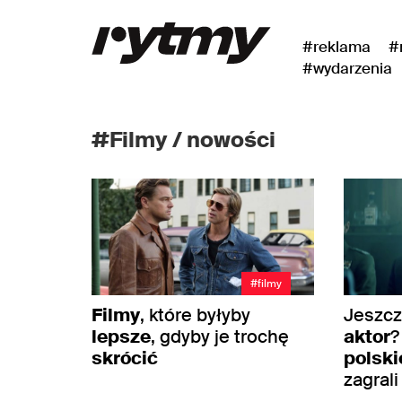
#reklama
#
#wydarzenia
#Filmy / nowości
#filmy
Filmy
, które byłyby
Jeszc
lepsze
, gdyby je trochę
aktor
skrócić
polski
zagral