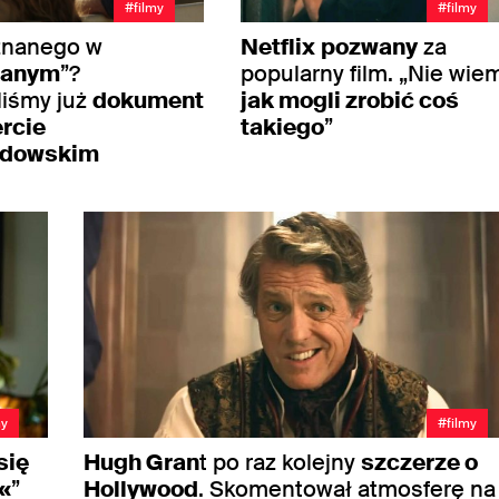
#filmy
#filmy
eznanego w
Netflix
pozwany
za
nanym
”?
popularny film. „Nie wie
liśmy już
dokument
jak mogli zrobić coś
rcie
takiego
”
dowskim
my
#filmy
się
Hugh Gran
t po raz kolejny
szczerze o
«
”
Hollywood
. Skomentował atmosferę na