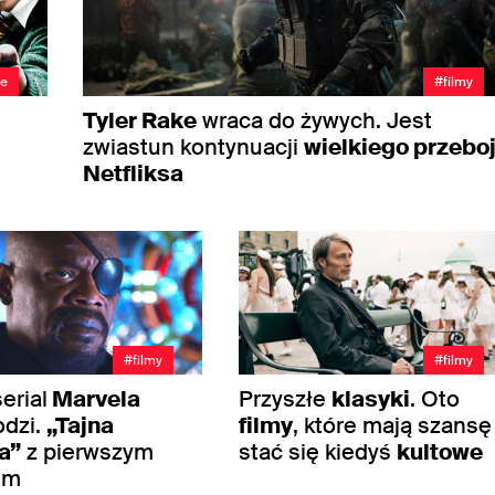
le
#filmy
Tyler Rake
wraca do żywych. Jest
zwiastun kontynuacji
wielkiego przebo
Netfliksa
#filmy
#filmy
erial
Marvela
Przyszłe
klasyki
. Oto
dzi.
„Tajna
filmy
, które mają szansę
a”
z pierwszym
stać się kiedyś
kultowe
rem