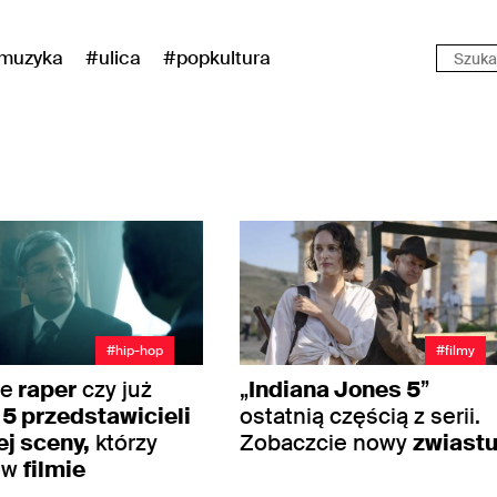
muzyka
#ulica
#popkultura
#hip-hop
#filmy
ze
raper
czy już
„
Indiana Jones 5
”
?
5 przedstawicieli
ostatnią częścią z serii.
ej sceny,
którzy
Zobaczcie nowy
zwiast
i w
filmie