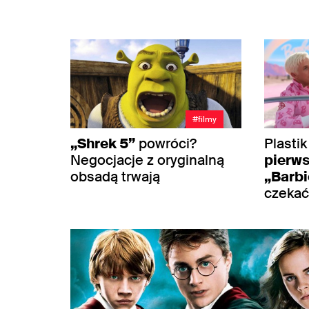
#filmy
„Shrek 5”
powróci?
Plastik
Negocjacje z oryginalną
pierws
obsadą trwają
„Barbi
czekać