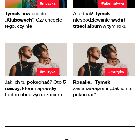
#muzyka
#alternatywa
Tymek
powraca do
A jednak!
Tymek
„
Klubowych
”. Czy chcecie
niespodziewanie
wydał
tego, czy nie
trzeci album
w tym roku
#muzyka
#muzyka
Jak ich tu
pokochać
? Oto
5
Rosalie.
i
Tymek
rzeczy
, które naprawdę
zastanawiają się „Jak ich tu
trudno obdarzyć uczuciem
pokochać”