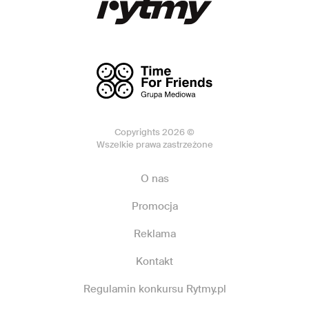
Copyrights 2026 ©
Wszelkie prawa zastrzeżone
O nas
Promocja
Reklama
Kontakt
Regulamin konkursu Rytmy.pl