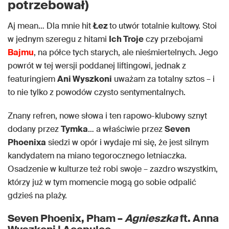
potrzebował)
Aj mean… Dla mnie hit
Łez
to utwór totalnie kultowy. Stoi
w jednym szeregu z hitami
Ich Troje
czy przebojami
Bajmu
, na półce tych starych, ale nieśmiertelnych. Jego
powrót w tej wersji poddanej liftingowi, jednak z
featuringiem
Ani Wyszkoni
uważam za totalny sztos – i
to nie tylko z powodów czysto sentymentalnych.
Znany refren, nowe słowa i ten rapowo-klubowy sznyt
dodany przez
Tymka
… a właściwie przez
Seven
Phoenixa
siedzi w opór i wydaje mi się, że jest silnym
kandydatem na miano tegorocznego letniaczka.
Osadzenie w kulturze też robi swoje – zazdro wszystkim,
którzy już w tym momencie mogą go sobie odpalić
gdzieś na plaży.
Seven Phoenix, Pham –
Agnieszka
ft. Anna