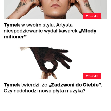
#muzyka
Tymek
w swoim stylu. Artysta
niespodziewanie wydał kawałek
„Młody
milioner”
#muzyka
Tymek
twierdzi, że
„Zadzwoni do Ciebie”
.
Czy nadchodzi nowa płyta muzyka?