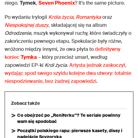
niego.
Tymek
,
Seven Phoenix
? It’s the same picture.
Po wydaniu trylogii
Króla życia
,
Romantyka
oraz
Niespokojnej duszy
, składającej się na album
Odrodzenie
, muzyk wykonywał ruchy, które świadczyły o
zakończeniu pewnego etapu. Spekulacje były różne,
wróżono między innymi, że owa płyta to
definitywny
koniec
Tymka
– który przecież umarł, według
zapowiedzi EP-ki
Król życia
.
Artysta jednak zaskoczył,
wydając spod swego szyldu kolejne dwa utwory: totalnie
niespodziewanie, bez żadnej zapowiedzi
.
Zobacz także
Co obejrzeć po „Reniferku”? Te seriale powinny
wam się spodobać
Początki polskiego rapu: pierwsze kasety, dissy i
nadejście Scyzoryka