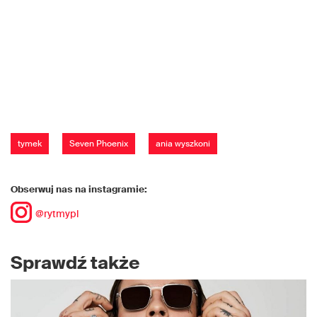
tymek
Seven Phoenix
ania wyszkoni
Obserwuj nas na instagramie:
@rytmypl
Sprawdź także