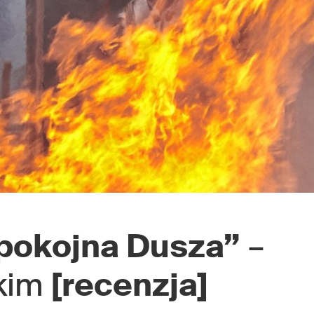
pokojna Dusza”
–
kim
[recenzja]