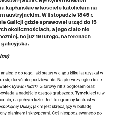
 Piaskowej Skale. Był synem kowala i
ia kapłańskie w kościele katolickim na
m austryjackim. W listopadzie 1845 r.
ie Galicji gdzie sprawował urząd do 15
ch okolicznościach, a jego ciało nie
później, bo już 19 lutego, na terenach
 galicyjska.
lna)
nalogię do tego, jaki status w ciągu kilku lat uzyskał w
ra się dosyć niespodziewanie. Na pierwszy ogień idzie
awałek
Bywam ludzki
. Gitarowy riff z pogłosem oraz
apowiadają nadejście czegoś grubszego.
Tymek
leci tu w
hcenia, na pełnym luzie. Jest to ogromny kontrast w
espokojnej Duszy
, jakim jest skręcający w balladę
łniony pianinem i skrzypcami. Coś niespodziewanego po