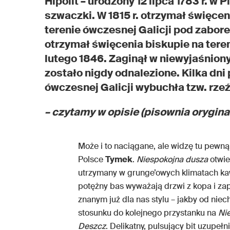
Hipolit – urodzony 12 lipca 1783 r. w
szwaczki. W 1815 r. otrzymał święcen
terenie ówczesnej Galicji pod zabore
otrzymał święcenia biskupie na teren
lutego 1846. Zaginął w niewyjaśniony
zostało nigdy odnalezione. Kilka dni 
ówczesnej Galicji wybuchła tzw. rzeź
– czytamy w opisie (pisownia orygina
Może i to naciągane, ale widzę tu pewną a
Polsce
Tymek
.
Niespokojna dusza
otwie
utrzymany w grunge’owych klimatach k
potężny bas wyważają drzwi z kopa i z
znanym już dla nas stylu – jakby od niec
stosunku do kolejnego przystanku na
Ni
Deszcz
. Delikatny, pulsujący bit uzupe