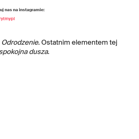
j nas na instagramie:
rytmypl
m
Odrodzenie
. Ostatnim elementem tej
spokojna dusza
.