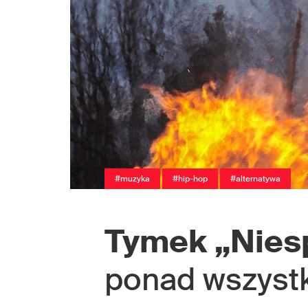
#muzyka
#hip-hop
#alternatywa
Tymek „Nies
ponad wszyst