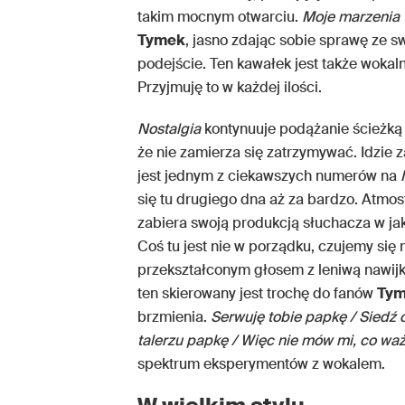
takim mocnym otwarciu.
Moje marzenia
Tymek
, jasno zdając sobie sprawę ze 
podejście. Ten kawałek jest także woka
Przyjmuję to w każdej ilości.
Nostalgia
kontynuuje podążanie ścieżką
że nie zamierza się zatrzymywać. Idzie z
jest jednym z ciekawszych numerów na
się tu drugiego dna aż za bardzo. Atmos
zabiera swoją produkcją słuchacza w ja
Coś tu jest nie w porządku, czujemy się
przekształconym głosem z leniwą nawij
ten skierowany jest trochę do fanów
Ty
brzmienia.
Serwuję tobie papkę / Siedź 
talerzu papkę / Więc nie mów mi, co wa
spektrum eksperymentów z wokalem.