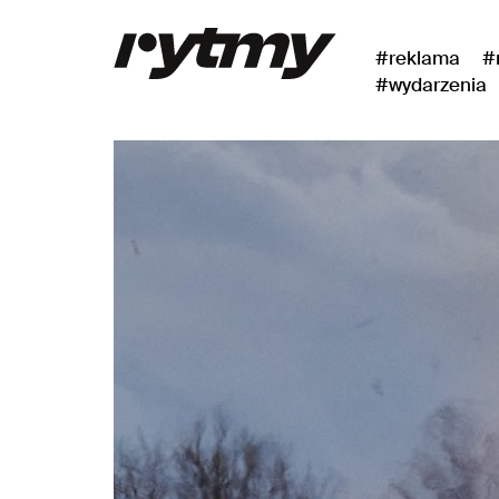
#reklama
#
#wydarzenia