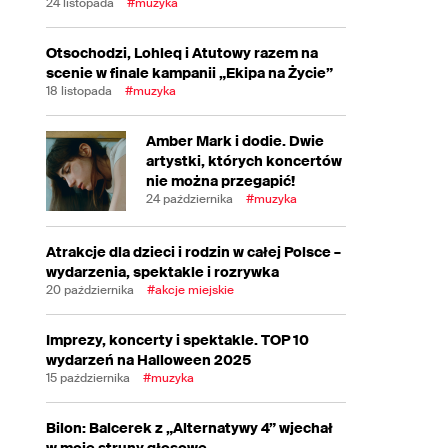
24 listopada
#muzyka
Otsochodzi, Lohleq i Atutowy razem na
scenie w finale kampanii „Ekipa na Życie”
18 listopada
#muzyka
Amber Mark i dodie. Dwie
artystki, których koncertów
nie można przegapić!
24 października
#muzyka
Atrakcje dla dzieci i rodzin w całej Polsce –
wydarzenia, spektakle i rozrywka
20 października
#akcje miejskie
Imprezy, koncerty i spektakle. TOP 10
wydarzeń na Halloween 2025
15 października
#muzyka
Bilon: Balcerek z „Alternatywy 4” wjechał
w moje struny głosowe