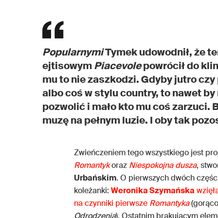
Popularnymi
Tymek udowodnił, że ter
ejtisowym
Piacevole
powrócił do klim
mu to nie zaszkodzi. Gdyby jutro czy
albo coś w stylu country, to nawet by
pozwolić i mało kto mu coś zarzuci. 
muzę na pełnym luzie. I oby tak pozo
Zwieńczeniem tego wszystkiego jest pro
Romantyk
oraz
Niespokojna dusza
, stw
Urbańskim
. O pierwszych dwóch części
koleżanki:
Weronika Szymańska
wzięł
na czynniki pierwsze
Romantyka
(gorąc
Odrodzenia
). Ostatnim brakującym elem