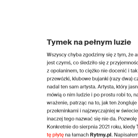
Tymek na pełnym luzie
Wszyscy chyba zgodzimy się z tym, że ar
jest czymś, co śledziło się z przyjemnoś
z opolaninem, to ciężko nie docenić i t
przewózki, klubowe bujanki (razy dwa) cz
nadal ten sam artysta. Artysta, który ja
mówią o nim ludzie i po prostu robi to,
wrażenie, patrząc na to, jak ten żongluj
przekminkami i najzwyczajniej w świecie
inaczej tego nazwać się nie da. Pozwolę
Konkretnie do sierpnia 2021 roku, kiedy
tę płytę
na łamach
Rytmy.pl
. Napisałe