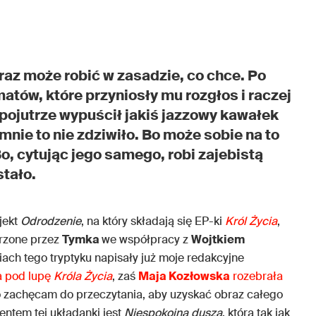
az może robić w zasadzie, co chce. Po
atów, które przyniosły mu rozgłos i raczej
 pojutrze wypuścił jakiś jazzowy kawałek
 mnie to nie zdziwiło. Bo może sobie na to
Bo, cytując jego samego, robi zajebistą
stało.
jekt
Odrodzenie
, na który składają się EP-ki
Król Życia
,
orzone przez
Tymka
we współpracy z
Wojtkiem
ach tego tryptyku napisały już moje redakcyjne
a pod lupę
Króla Życia
, zaś
Maja Kozłowska
rozebrała
o zachęcam do przeczytania, aby uzyskać obraz całego
entem tej układanki jest
Niespokojna
dusza
, która tak jak