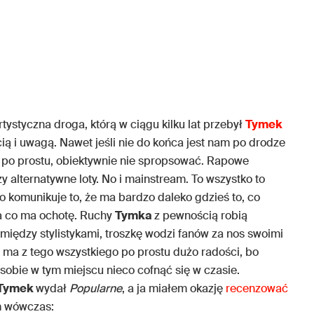
tystyczna droga, którą w ciągu kilku lat przebył
Tymek
cią i uwagą. Nawet jeśli nie do końca jest nam po drodze
ak po prostu, obiektywnie nie spropsować. Rapowe
y alternatywne loty. No i mainstream. To wszystko to
sno komunikuje to, że ma bardzo daleko gdzieś to, co
 na co ma ochotę. Ruchy
Tymka
z pewnością robią
e między stylistykami, troszkę wodzi fanów za nos swoimi
 ma z tego wszystkiego po prostu dużo radości, bo
 sobie w tym miejscu nieco cofnąć się w czasie.
Tymek
wydał
Popularne
, a ja miałem okazję
recenzować
m wówczas: