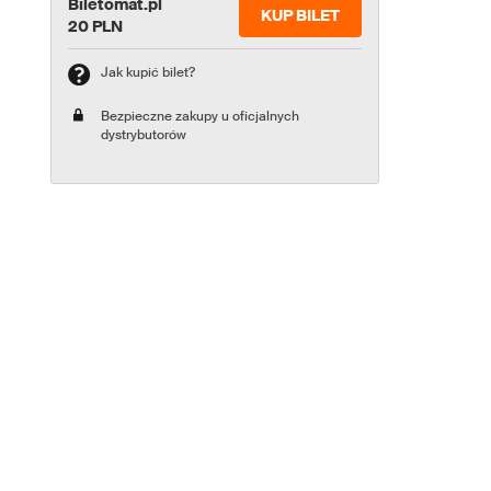
Biletomat.pl
KUP BILET
20 PLN
Jak kupić bilet?
Bezpieczne zakupy u oficjalnych
dystrybutorów