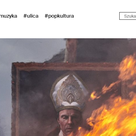
muzyka
#ulica
#popkultura