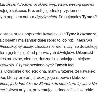
tak
ziścić / Jednym krokiem wygrywam wyścig
śpiewa
swojego sukcesu. Prezentuje jednak przyziemne
lnym popisem autora
Języka ciała
. Emocjonalny
Tymek
?
 obraną przez poprzedni kawałek, zaś
Tymek
zaznacza,
a ciosem i ma zamiar dalej robić to, co robi.
Metafora
Niespokojnej duszy
, chociaż nie wiem, czy nie doszukuję
fera gęstnieje już od pierwszych dźwięków:
Urbanski
kieś mroczne, ciemne, duszne i niepokojące miejsce.
 nieswojo. Czy tak powinno być?
Tymek
leci
ką. Odnośnie drugiego dna, mam wrażenie, że kawałek
mka
, którzy preferują raczej jego rapowe i klubowe
cicho, jedz ładnie
oraz
Siadam do stołu karmię was / Na
żne
śpiewa artysta, prezentując jednocześnie szerokie