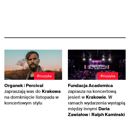
#muzyka
#muzyka
Organek
i
Percival
Fundacja Academica
zapraszają was do
Krakowa
zaprasza na koncertową
na domknięcie listopada w
jesień w
Krakowie
. W
koncertowym stylu
ramach wydarzenia wystąpią
między innymi
Daria
Zawiałow
i
Ralph Kaminski