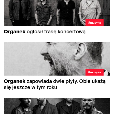
#muzyka
Organek
ogłosił trasę koncertową
#muzyka
Organek
zapowiada dwie płyty. Obie ukażą
się jeszcze w tym roku