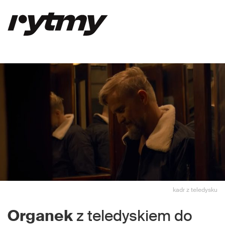
kadr z teledysku
Organek
z teledyskiem do