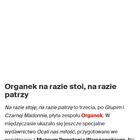
Organek na razie stoi, na razie
patrzy
Na razie stoję, na razie patrzę
to trzecia, po
Głupim
i
Czarnej Madonnie
, płyta zespołu
Organek
. W
międzyczasie ukazało się jeszcze specjalne
wydawnictwo
Ocali nas miłość
, przygotowane we
współpracy z
Muzeum Powstania Warszawskiego
. Na