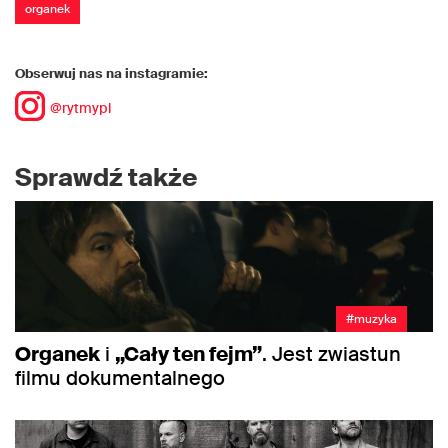
organek
Obserwuj nas na instagramie:
@rytmypl
Sprawdź także
#muzyka
Organek
i
„Cały ten fejm”
. Jest zwiastun
filmu dokumentalnego