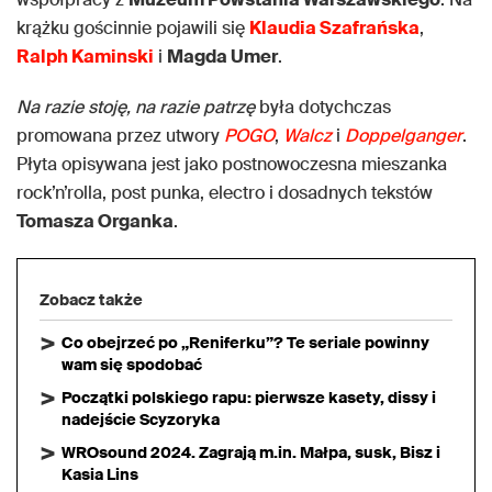
krążku gościnnie pojawili się
Klaudia Szafrańska
,
Ralph Kaminski
i
Magda Umer
.
Na razie stoję, na razie patrzę
była dotychczas
promowana przez utwory
POGO
,
Walcz
i
Doppelganger
.
Płyta opisywana jest jako postnowoczesna mieszanka
rock’n’rolla, post punka, electro i dosadnych tekstów
Tomasza Organka
.
Zobacz także
Co obejrzeć po „Reniferku”? Te seriale powinny
wam się spodobać
Początki polskiego rapu: pierwsze kasety, dissy i
nadejście Scyzoryka
WROsound 2024. Zagrają m.in. Małpa, susk, Bisz i
Kasia Lins